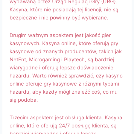
wydawaną przez Urząd Regulacji Gry (URG).
Kasyna, które nie posiadają tej licencji, nie są
bezpieczne i nie powinny być wybierane.
Drugim ważnym aspektem jest jakość gier
kasynowych. Kasyna online, które oferują gry
kasynowe od znanych producentów, takich jak
NetEnt, Microgaming i Playtech, są bardziej
wiarygodne i oferują lepsze doświadczenie
hazardu. Warto również sprawdzić, czy kasyno
online oferuje gry kasynowe z różnymi typami
hazardu, aby każdy mógł znaleźć coś, co mu
się podoba.
Trzecim aspektem jest obsługa klienta. Kasyna
online, które oferują 24/7 obsługę klienta, są
bardziej wiarygodne i oferują lepsze