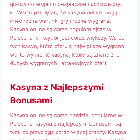
graczy i oferują im bezpieczne i uczciwe gry.
Warto pamiętać, że kasyna online mogą
mieć różne warunki gry i różne wygrane.
Kasyna online są coraz popularniejsze w
Polsce, a ich wybór jest coraz większy. Wśród
tych kasyn, które oferują największe wygrane,
warto wymienić kasyna, które są znane z ich
dużych wygranych i atrakcyjnych ofert.
Kasyna z Najlepszymi
Bonusami
Kasyna online są coraz bardziej popularne w
Polsce, a kasyna z najlepszymi bonusami są
tym, co przyciąga coraz więcej graczy. Kasyna