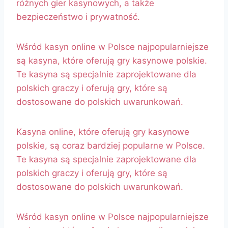
różnych gier kasynowych, a także
bezpieczeństwo i prywatność.
Wśród kasyn online w Polsce najpopularniejsze
są kasyna, które oferują gry kasynowe polskie.
Te kasyna są specjalnie zaprojektowane dla
polskich graczy i oferują gry, które są
dostosowane do polskich uwarunkowań.
Kasyna online, które oferują gry kasynowe
polskie, są coraz bardziej popularne w Polsce.
Te kasyna są specjalnie zaprojektowane dla
polskich graczy i oferują gry, które są
dostosowane do polskich uwarunkowań.
Wśród kasyn online w Polsce najpopularniejsze