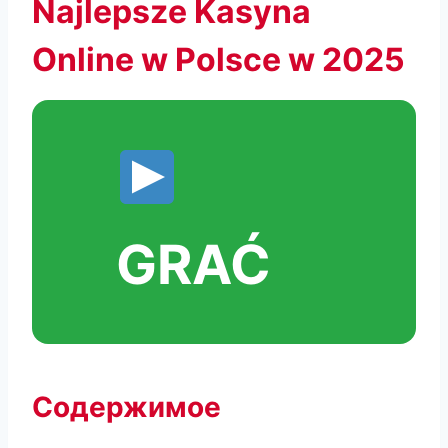
Najlepsze Kasyna
Online w Polsce w 2025
GRAĆ
Содержимое