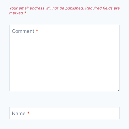
Your email address will not be published.
Required fields are
marked
*
Comment
*
Name
*