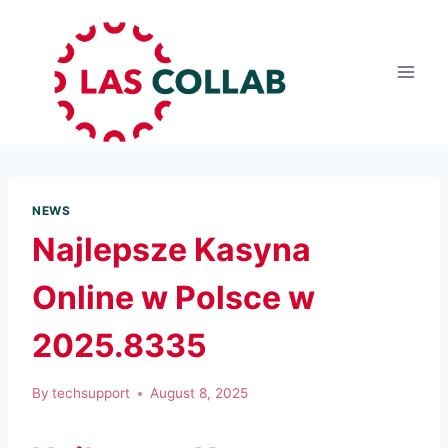
NEWS
Najlepsze Kasyna
Online w Polsce w
2025.8335
By
techsupport
August 8, 2025