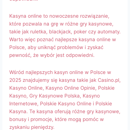
Kasyna online to nowoczesne rozwiązanie,
które pozwala na grę w różne gry kasynowe,
takie jak ruletka, blackjack, poker czy automaty.
Warto więc poznać najlepsze kasyna online w
Polsce, aby uniknąć problemów i zyskać
pewność, że wybór jest odpowiedni.
Wśród najlepszych kasyn online w Polsce w
2025 znajdujemy się kasyna takie jak Casino.pl,
Kasyno Online, Kasyno Online Opinie, Polskie
Kasyno, Gry Kasynowe Polska, Kasyno
Internetowe, Polskie Kasyno Online i Polskie
Kasyna. Te kasyna oferują różne gry kasynowe,
bonusy i promocje, które mogą pomóc w
zyskaniu pieniędzy.