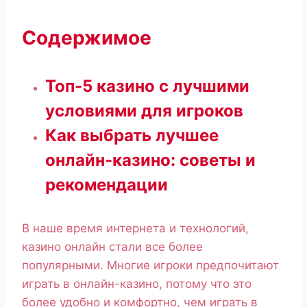
Содержимое
Топ-5 казино с лучшими
условиями для игроков
Как выбрать лучшее
онлайн-казино: советы и
рекомендации
В наше время интернета и технологий,
казино онлайн стали все более
популярными. Многие игроки предпочитают
играть в онлайн-казино, потому что это
более удобно и комфортно, чем играть в