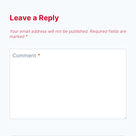
Leave a Reply
Your email address will not be published.
Required fields are
marked
*
Comment
*