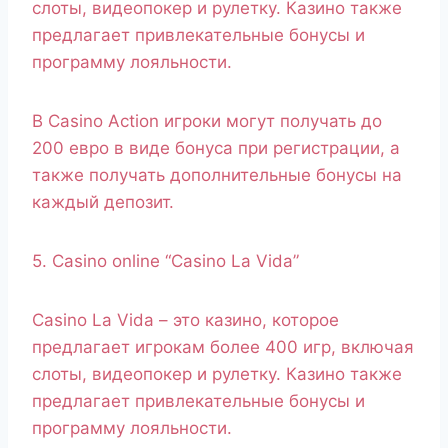
слоты, видеопокер и рулетку. Казино также
предлагает привлекательные бонусы и
программу лояльности.
В Casino Action игроки могут получать до
200 евро в виде бонуса при регистрации, а
также получать дополнительные бонусы на
каждый депозит.
5. Casino online “Casino La Vida”
Casino La Vida – это казино, которое
предлагает игрокам более 400 игр, включая
слоты, видеопокер и рулетку. Казино также
предлагает привлекательные бонусы и
программу лояльности.