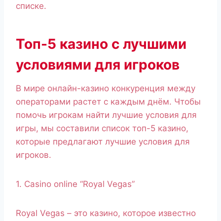
списке.
Топ-5 казино с лучшими
условиями для игроков
В мире онлайн-казино конкуренция между
операторами растет с каждым днём. Чтобы
помочь игрокам найти лучшие условия для
игры, мы составили список топ-5 казино,
которые предлагают лучшие условия для
игроков.
1. Casino online “Royal Vegas”
Royal Vegas – это казино, которое известно