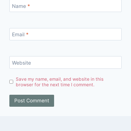
Name
*
Email
*
Website
Save my name, email, and website in this
browser for the next time I comment.