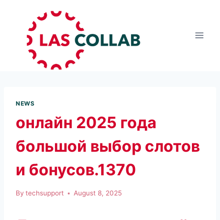
NEWS
онлайн 2025 года
большой выбор слотов
и бонусов.1370
By
techsupport
August 8, 2025