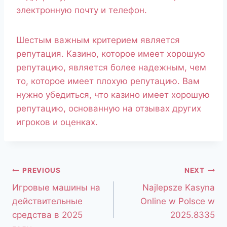
электронную почту и телефон.
Шестым важным критерием является
репутация. Казино, которое имеет хорошую
репутацию, является более надежным, чем
то, которое имеет плохую репутацию. Вам
нужно убедиться, что казино имеет хорошую
репутацию, основанную на отзывах других
игроков и оценках.
PREVIOUS
NEXT
Игровые машины на
Najlepsze Kasyna
действительные
Online w Polsce w
средства в 2025
2025.8335