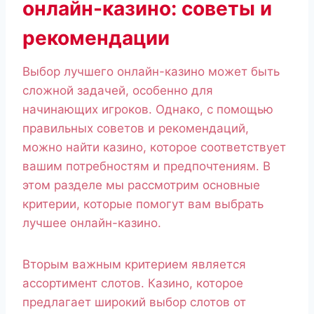
онлайн-казино: советы и
рекомендации
Выбор лучшего онлайн-казино может быть
сложной задачей, особенно для
начинающих игроков. Однако, с помощью
правильных советов и рекомендаций,
можно найти казино, которое соответствует
вашим потребностям и предпочтениям. В
этом разделе мы рассмотрим основные
критерии, которые помогут вам выбрать
лучшее онлайн-казино.
Вторым важным критерием является
ассортимент слотов. Казино, которое
предлагает широкий выбор слотов от