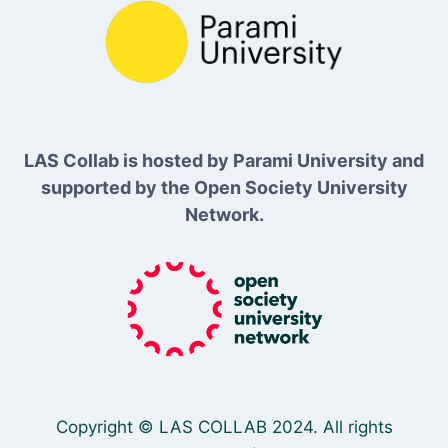
LAS Collab is hosted by Parami University and
supported by the Open Society University
Network.
Copyright © LAS COLLAB 2024. All rights