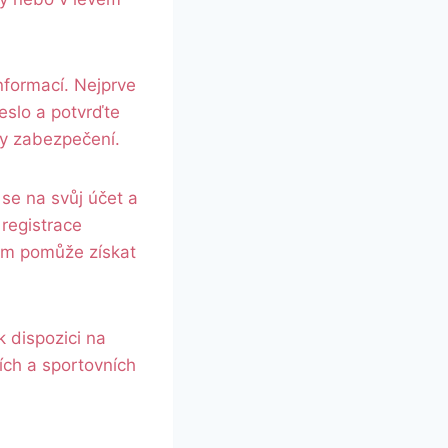
nformací. Nejprve
eslo a potvrďte
ky zabezpečení.
se na svůj účet a
 registrace
vám pomůže získat
k dispozici na
ích a sportovních