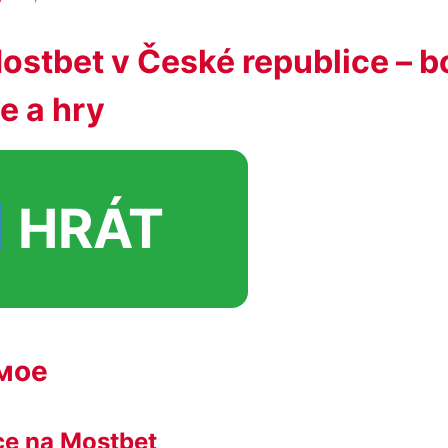
ostbet v České republice – b
e a hry
HRÁT
мое
ce na Mostbet