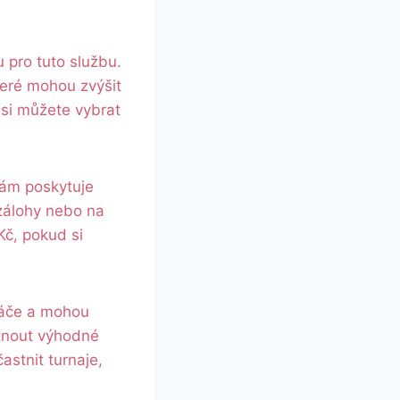
 pro tuto službu.
eré mohou zvýšit
i si můžete vybrat
vám poskytuje
zálohy nebo na
Kč, pokud si
ráče a mohou
ytnout výhodné
stnit turnaje,