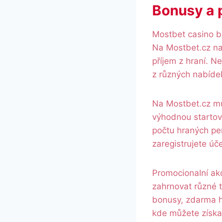
Bonusy a 
Mostbet casino bo
Na Mostbet.cz na
příjem z hraní. Ne
z různých nabíde
Na Mostbet.cz mů
výhodnou startov
počtu hraných pe
zaregistrujete úč
Promocionalní ak
zahrnovat různé 
bonusy, zdarma hr
kde můžete získat