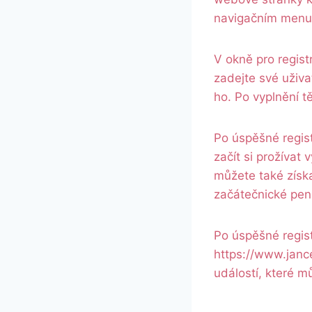
navigačním menu
V okně pro regist
zadejte své uživa
ho. Po vyplnění 
Po úspěšné regist
začít si prožívat
můžete také získ
začátečnické pení
Po úspěšné regist
https://www.janc
událostí, které m