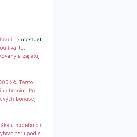
 hraní na
mostbet
ou kvalitou
ovány a zajišťují
000 Kč. Tento
ine hraním. Po
tových bonuse,
u škálu hudebních
vybrat heru podle