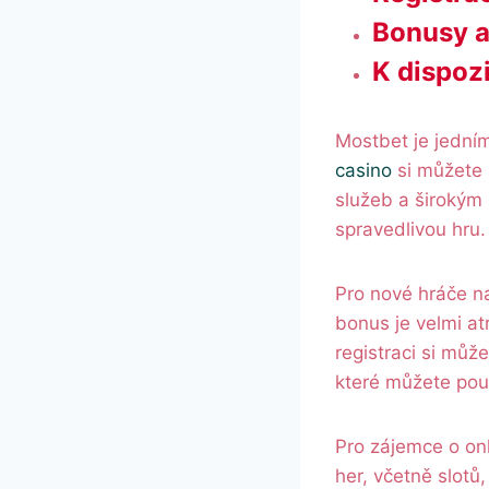
Bonusy a
K dispoz
Mostbet je jedním
casino
si můžete 
služeb a širokým 
spravedlivou hru.
Pro nové hráče n
bonus je velmi at
registraci si mů
které můžete použ
Pro zájemce o onl
her, včetně slotů