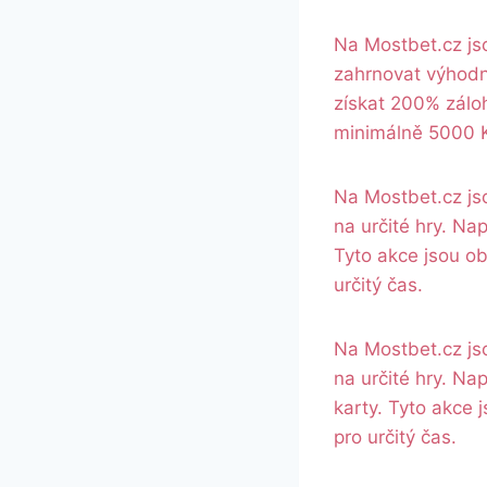
Na Mostbet.cz js
zahrnovat výhodn
získat 200% zálo
minimálně 5000 
Na Mostbet.cz js
na určité hry. Na
Tyto akce jsou o
určitý čas.
Na Mostbet.cz js
na určité hry. Na
karty. Tyto akce
pro určitý čas.