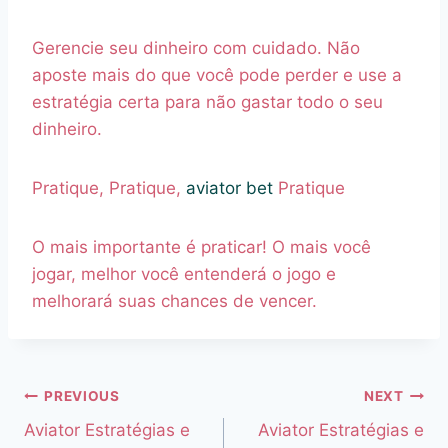
Gerencie seu dinheiro com cuidado. Não
aposte mais do que você pode perder e use a
estratégia certa para não gastar todo o seu
dinheiro.
Pratique, Pratique,
aviator bet
Pratique
O mais importante é praticar! O mais você
jogar, melhor você entenderá o jogo e
melhorará suas chances de vencer.
PREVIOUS
NEXT
Aviator Estratégias e
Aviator Estratégias e