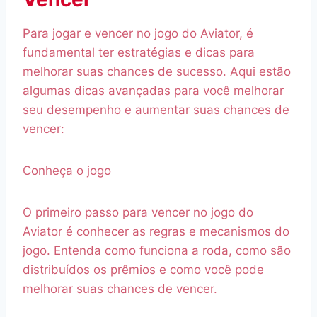
Para jogar e vencer no jogo do Aviator, é
fundamental ter estratégias e dicas para
melhorar suas chances de sucesso. Aqui estão
algumas dicas avançadas para você melhorar
seu desempenho e aumentar suas chances de
vencer:
Conheça o jogo
O primeiro passo para vencer no jogo do
Aviator é conhecer as regras e mecanismos do
jogo. Entenda como funciona a roda, como são
distribuídos os prêmios e como você pode
melhorar suas chances de vencer.