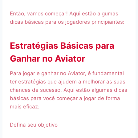
Então, vamos começar! Aqui estão algumas
dicas básicas para os jogadores principiantes:
Estratégias Básicas para
Ganhar no Aviator
Para jogar e ganhar no Aviator, é fundamental
ter estratégias que ajudem a melhorar as suas
chances de sucesso. Aqui estão algumas dicas
básicas para você começar a jogar de forma
mais eficaz:
Defina seu objetivo