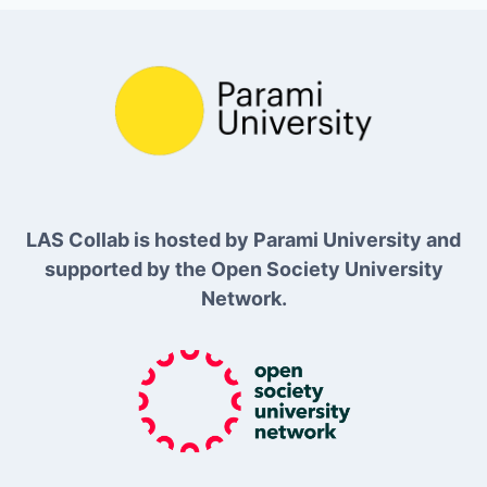
LAS Collab is hosted by Parami University and
supported by the Open Society University
Network.