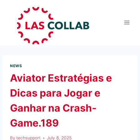
NEWS
Aviator Estratégias e
Dicas para Jogar e
Ganhar na Crash-
Game.189
By
techsupport
July 8, 2025