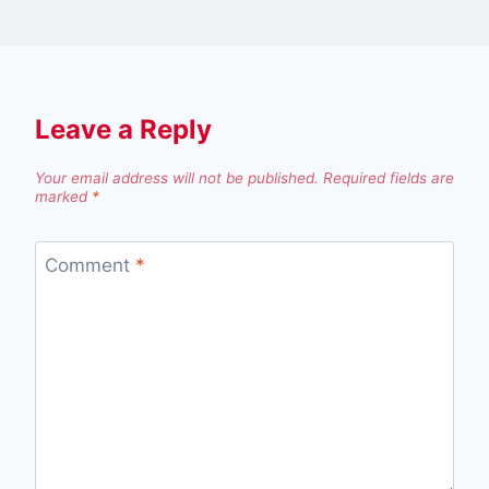
Leave a Reply
Your email address will not be published.
Required fields are
marked
*
Comment
*