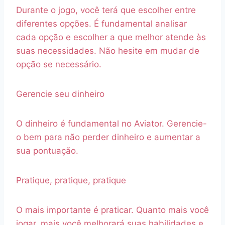
Durante o jogo, você terá que escolher entre
diferentes opções. É fundamental analisar
cada opção e escolher a que melhor atende às
suas necessidades. Não hesite em mudar de
opção se necessário.
Gerencie seu dinheiro
O dinheiro é fundamental no Aviator. Gerencie-
o bem para não perder dinheiro e aumentar a
sua pontuação.
Pratique, pratique, pratique
O mais importante é praticar. Quanto mais você
jogar, mais você melhorará suas habilidades e