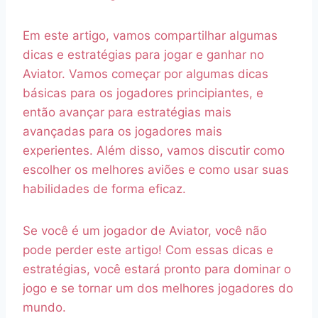
Em este artigo, vamos compartilhar algumas
dicas e estratégias para jogar e ganhar no
Aviator. Vamos começar por algumas dicas
básicas para os jogadores principiantes, e
então avançar para estratégias mais
avançadas para os jogadores mais
experientes. Além disso, vamos discutir como
escolher os melhores aviões e como usar suas
habilidades de forma eficaz.
Se você é um jogador de Aviator, você não
pode perder este artigo! Com essas dicas e
estratégias, você estará pronto para dominar o
jogo e se tornar um dos melhores jogadores do
mundo.