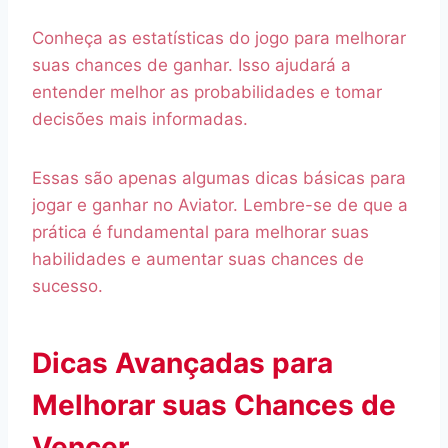
Conheça as estatísticas do jogo para melhorar
suas chances de ganhar. Isso ajudará a
entender melhor as probabilidades e tomar
decisões mais informadas.
Essas são apenas algumas dicas básicas para
jogar e ganhar no Aviator. Lembre-se de que a
prática é fundamental para melhorar suas
habilidades e aumentar suas chances de
sucesso.
Dicas Avançadas para
Melhorar suas Chances de
Vencer