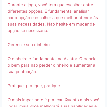
Durante o jogo, você terá que escolher entre
diferentes opções. É fundamental analisar
cada opção e escolher a que melhor atende às
suas necessidades. Não hesite em mudar de
opção se necessário.
Gerencie seu dinheiro
O dinheiro é fundamental no Aviator. Gerencie-
o bem para não perder dinheiro e aumentar a
sua pontuação.
Pratique, pratique, pratique
O mais importante é praticar. Quanto mais você
jogar, mais você melhorará suas habilidades e