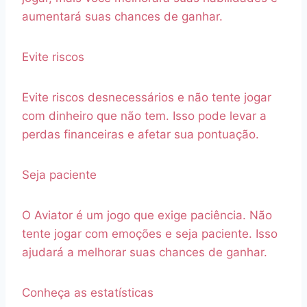
aumentará suas chances de ganhar.
Evite riscos
Evite riscos desnecessários e não tente jogar
com dinheiro que não tem. Isso pode levar a
perdas financeiras e afetar sua pontuação.
Seja paciente
O Aviator é um jogo que exige paciência. Não
tente jogar com emoções e seja paciente. Isso
ajudará a melhorar suas chances de ganhar.
Conheça as estatísticas