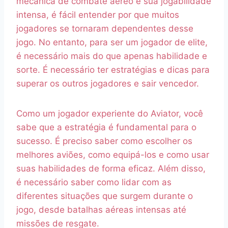
mecânica de combate aéreo e sua jogabilidade
intensa, é fácil entender por que muitos
jogadores se tornaram dependentes desse
jogo. No entanto, para ser um jogador de elite,
é necessário mais do que apenas habilidade e
sorte. É necessário ter estratégias e dicas para
superar os outros jogadores e sair vencedor.
Como um jogador experiente do Aviator, você
sabe que a estratégia é fundamental para o
sucesso. É preciso saber como escolher os
melhores aviões, como equipá-los e como usar
suas habilidades de forma eficaz. Além disso,
é necessário saber como lidar com as
diferentes situações que surgem durante o
jogo, desde batalhas aéreas intensas até
missões de resgate.