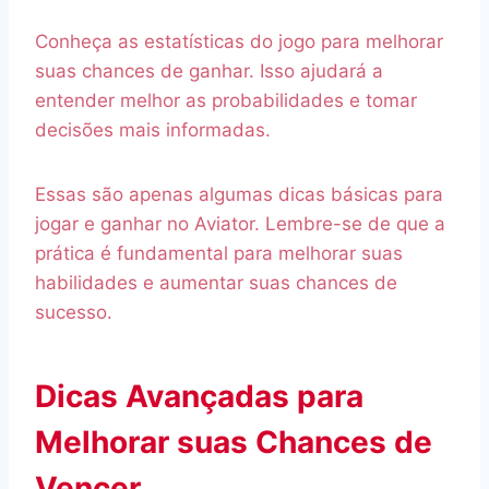
Conheça as estatísticas do jogo para melhorar
suas chances de ganhar. Isso ajudará a
entender melhor as probabilidades e tomar
decisões mais informadas.
Essas são apenas algumas dicas básicas para
jogar e ganhar no Aviator. Lembre-se de que a
prática é fundamental para melhorar suas
habilidades e aumentar suas chances de
sucesso.
Dicas Avançadas para
Melhorar suas Chances de
Vencer