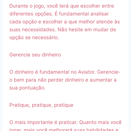
Durante o jogo, você terá que escolher entre
diferentes opções. É fundamental analisar
cada opção e escolher a que melhor atende às
suas necessidades. Não hesite em mudar de
opção se necessário.
Gerencie seu dinheiro
O dinheiro é fundamental no Aviator. Gerencie-
o bem para não perder dinheiro e aumentar a
sua pontuação.
Pratique, pratique, pratique
O mais importante é praticar. Quanto mais você
jogar, mais você melhorará suas habilidades e