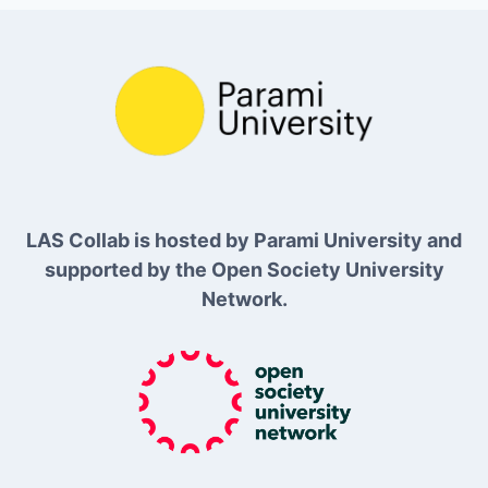
LAS Collab is hosted by Parami University and
supported by the Open Society University
Network.