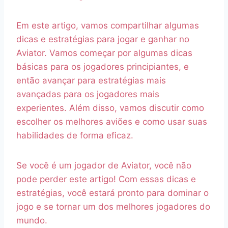
Em este artigo, vamos compartilhar algumas
dicas e estratégias para jogar e ganhar no
Aviator. Vamos começar por algumas dicas
básicas para os jogadores principiantes, e
então avançar para estratégias mais
avançadas para os jogadores mais
experientes. Além disso, vamos discutir como
escolher os melhores aviões e como usar suas
habilidades de forma eficaz.
Se você é um jogador de Aviator, você não
pode perder este artigo! Com essas dicas e
estratégias, você estará pronto para dominar o
jogo e se tornar um dos melhores jogadores do
mundo.