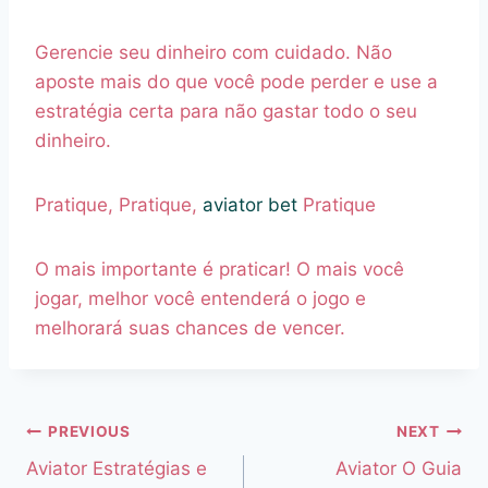
Gerencie seu dinheiro com cuidado. Não
aposte mais do que você pode perder e use a
estratégia certa para não gastar todo o seu
dinheiro.
Pratique, Pratique,
aviator bet
Pratique
O mais importante é praticar! O mais você
jogar, melhor você entenderá o jogo e
melhorará suas chances de vencer.
PREVIOUS
NEXT
Aviator Estratégias e
Aviator O Guia