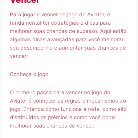
Para jogar e vencer no jogo do Aviator, é
fundamental ter estratégias e dicas para
melhorar suas chances de sucesso. Aqui estão
algumas dicas avançadas para você melhorar
seu desempenho e aumentar suas chances de
vencer:
Conheça o jogo
O primeiro passo para vencer no jogo do
Aviator é conhecer as regras e mecanismos do
jogo. Entenda como funciona a roda, como são
distribuídos os prêmios e como você pode
melhorar suas chances de vencer.