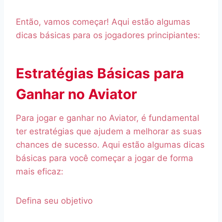
Então, vamos começar! Aqui estão algumas
dicas básicas para os jogadores principiantes:
Estratégias Básicas para
Ganhar no Aviator
Para jogar e ganhar no Aviator, é fundamental
ter estratégias que ajudem a melhorar as suas
chances de sucesso. Aqui estão algumas dicas
básicas para você começar a jogar de forma
mais eficaz:
Defina seu objetivo