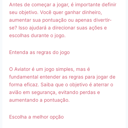
Antes de começar a jogar, é importante definir
seu objetivo. Você quer ganhar dinheiro,
aumentar sua pontuação ou apenas divertir-
se? Isso ajudará a direcionar suas ações e
escolhas durante o jogo.
Entenda as regras do jogo
O Aviator é um jogo simples, mas é
fundamental entender as regras para jogar de
forma eficaz. Saiba que o objetivo é aterrar o
avião em segurança, evitando perdas e
aumentando a pontuação.
Escolha a melhor opção