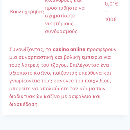
κυλίνδρους και
0,01€
προσπαθήστε να
Κουλοχέρηδες
–
σχηματίσετε
100€
νικητήριους
συνδυασμούς.
Συνοψίζοντας, τα
casino online
προσφέρουν
μια συναρπαστική και βολική εμπειρία για
τους λάτρεις του τζόγου. Επιλέγοντας ένα
αξιόπιστο καζίνο, παίζοντας υπεύθυνα και
γνωρίζοντας τους κανόνες του παιχνιδιού,
μπορείτε να απολαύσετε τον κόσμο των
διαδικτυακών καζίνο με ασφάλεια και
διασκέδαση.