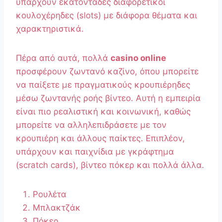
υπάρχουν εκατοντάδες διαφορετικοί
κουλοχέρηδες (slots) με διάφορα θέματα και
χαρακτηριστικά.
Πέρα από αυτά, πολλά
casino online
προσφέρουν ζωντανό καζίνο, όπου μπορείτε
να παίξετε με πραγματικούς κρουπιέρηδες
μέσω ζωντανής ροής βίντεο. Αυτή η εμπειρία
είναι πιο ρεαλιστική και κοινωνική, καθώς
μπορείτε να αλληλεπιδράσετε με τον
κρουπιέρη και άλλους παίκτες. Επιπλέον,
υπάρχουν και παιχνίδια με γκράφτημα
(scratch cards), βίντεο πόκερ και πολλά άλλα.
Ρουλέτα
Μπλακτζάκ
Πόκερ