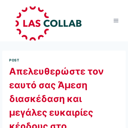
POST
Απελευθερώστε τον
εαυτό σας Άμεση
διασκέδαση και
μεγάλες ευκαιρίες
κέρδους στο