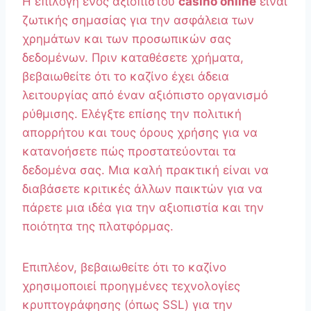
Η επιλογή ενός αξιόπιστου
casino online
είναι
ζωτικής σημασίας για την ασφάλεια των
χρημάτων και των προσωπικών σας
δεδομένων. Πριν καταθέσετε χρήματα,
βεβαιωθείτε ότι το καζίνο έχει άδεια
λειτουργίας από έναν αξιόπιστο οργανισμό
ρύθμισης. Ελέγξτε επίσης την πολιτική
απορρήτου και τους όρους χρήσης για να
κατανοήσετε πώς προστατεύονται τα
δεδομένα σας. Μια καλή πρακτική είναι να
διαβάσετε κριτικές άλλων παικτών για να
πάρετε μια ιδέα για την αξιοπιστία και την
ποιότητα της πλατφόρμας.
Επιπλέον, βεβαιωθείτε ότι το καζίνο
χρησιμοποιεί προηγμένες τεχνολογίες
κρυπτογράφησης (όπως SSL) για την