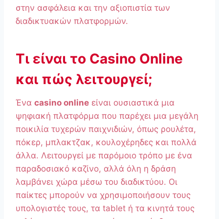
στην ασφάλεια και την αξιοπιστία των
διαδικτυακών πλατφορμών.
Τι είναι το Casino Online
και πώς λειτουργεί;
Ένα
casino online
είναι ουσιαστικά μια
ψηφιακή πλατφόρμα που παρέχει μια μεγάλη
ποικιλία τυχερών παιχνιδιών, όπως ρουλέτα,
πόκερ, μπλακτζακ, κουλοχέρηδες και πολλά
άλλα. Λειτουργεί με παρόμοιο τρόπο με ένα
παραδοσιακό καζίνο, αλλά όλη η δράση
λαμβάνει χώρα μέσω του διαδικτύου. Οι
παίκτες μπορούν να χρησιμοποιήσουν τους
υπολογιστές τους, τα tablet ή τα κινητά τους