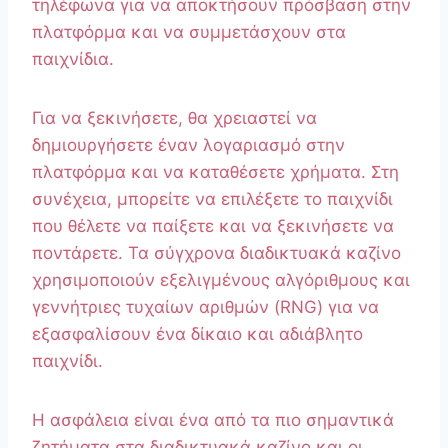
τηλέφωνα για να αποκτήσουν πρόσβαση στην
πλατφόρμα και να συμμετάσχουν στα
παιχνίδια.
Για να ξεκινήσετε, θα χρειαστεί να
δημιουργήσετε έναν λογαριασμό στην
πλατφόρμα και να καταθέσετε χρήματα. Στη
συνέχεια, μπορείτε να επιλέξετε το παιχνίδι
που θέλετε να παίξετε και να ξεκινήσετε να
ποντάρετε. Τα σύγχρονα διαδικτυακά καζίνο
χρησιμοποιούν εξελιγμένους αλγόριθμους και
γεννήτριες τυχαίων αριθμών (RNG) για να
εξασφαλίσουν ένα δίκαιο και αδιάβλητο
παιχνίδι.
Η ασφάλεια είναι ένα από τα πιο σημαντικά
ζητήματα στα διαδικτυακά καζίνο και οι