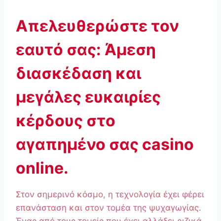
Απελευθερώστε τον
εαυτό σας: Άμεση
διασκέδαση και
μεγάλες ευκαιρίες
κέρδους στο
αγαπημένο σας casino
online.
Στον σημερινό κόσμο, η τεχνολογία έχει φέρει
επανάσταση και στον τομέα της ψυχαγωγίας.