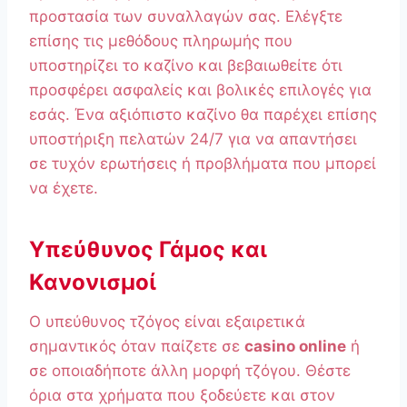
προστασία των συναλλαγών σας. Ελέγξτε
επίσης τις μεθόδους πληρωμής που
υποστηρίζει το καζίνο και βεβαιωθείτε ότι
προσφέρει ασφαλείς και βολικές επιλογές για
εσάς. Ένα αξιόπιστο καζίνο θα παρέχει επίσης
υποστήριξη πελατών 24/7 για να απαντήσει
σε τυχόν ερωτήσεις ή προβλήματα που μπορεί
να έχετε.
Υπεύθυνος Γάμος και
Κανονισμοί
Ο υπεύθυνος τζόγος είναι εξαιρετικά
σημαντικός όταν παίζετε σε
casino online
ή
σε οποιαδήποτε άλλη μορφή τζόγου. Θέστε
όρια στα χρήματα που ξοδεύετε και στον