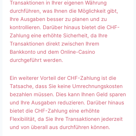
Transaktionen in Ihrer eigenen Währung
durchführen, was Ihnen die Möglichkeit gibt,
Ihre Ausgaben besser zu planen und zu
kontrollieren. Darüber hinaus bietet die CHF-
Zahlung eine erhöhte Sicherheit, da Ihre
Transaktionen direkt zwischen Ihrem
Bankkonto und dem Online-Casino
durchgeführt werden.
Ein weiterer Vorteil der CHF-Zahlung ist die
Tatsache, dass Sie keine Umrechnungskosten
bezahlen müssen. Dies kann Ihnen Geld sparen
und Ihre Ausgaben reduzieren. Darüber hinaus
bietet die CHF-Zahlung eine erhöhte
Flexibilität, da Sie Ihre Transaktionen jederzeit
und von überall aus durchführen können.