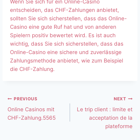
Wenn Sie sich für ein Online-Casino
entscheiden, das CHF-Zahlungen anbietet,
sollten Sie sich sicherstellen, dass das Online-
Casino eine gute Ruf hat und von anderen
Spielern positiv bewertet wird. Es ist auch
wichtig, dass Sie sich sicherstellen, dass das
Online-Casino eine sichere und zuverlässige
Zahlungsmethode anbietet, wie zum Beispiel
die CHF-Zahlung.
PREVIOUS
NEXT
Online Casinos mit
Le trip client : limite et
CHF-Zahlung.5565
acceptation de la
plateforme