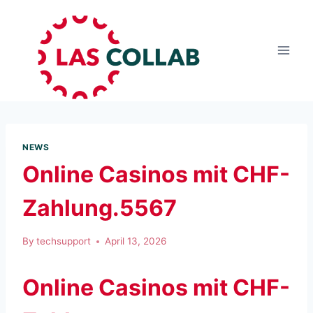
NEWS
Online Casinos mit CHF-
Zahlung.5567
By
techsupport
April 13, 2026
Online Casinos mit CHF-