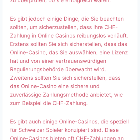
zu überprüfen, ob sie erfolgreich waren.
Es gibt jedoch einige Dinge, die Sie beachten
sollten, um sicherzustellen, dass Ihre CHF-
Zahlung in Online Casinos reibungslos verläuft.
Erstens sollten Sie sich sicherstellen, dass das
Online-Casino, das Sie auswählen, eine Lizenz
hat und von einer vertrauenswürdigen
Regulierungsbehörde überwacht wird.
Zweitens sollten Sie sich sicherstellen, dass
das Online-Casino eine sichere und
zuverlässige Zahlungsmethode anbietet, wie
zum Beispiel die CHF-Zahlung.
Es gibt auch einige Online-Casinos, die speziell
für Schweizer Spieler konzipiert sind. Diese
Online-Casinos bieten oft CHF-Zahlungen an