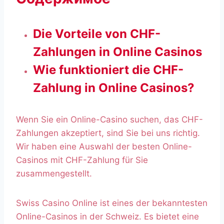
Die Vorteile von CHF-
Zahlungen in Online Casinos
Wie funktioniert die CHF-
Zahlung in Online Casinos?
Wenn Sie ein Online-Casino suchen, das CHF-
Zahlungen akzeptiert, sind Sie bei uns richtig.
Wir haben eine Auswahl der besten Online-
Casinos mit CHF-Zahlung für Sie
zusammengestellt.
Swiss Casino Online ist eines der bekanntesten
Online-Casinos in der Schweiz. Es bietet eine