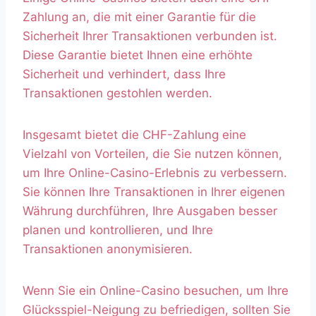
Zahlung an, die mit einer Garantie für die
Sicherheit Ihrer Transaktionen verbunden ist.
Diese Garantie bietet Ihnen eine erhöhte
Sicherheit und verhindert, dass Ihre
Transaktionen gestohlen werden.
Insgesamt bietet die CHF-Zahlung eine
Vielzahl von Vorteilen, die Sie nutzen können,
um Ihre Online-Casino-Erlebnis zu verbessern.
Sie können Ihre Transaktionen in Ihrer eigenen
Währung durchführen, Ihre Ausgaben besser
planen und kontrollieren, und Ihre
Transaktionen anonymisieren.
Wenn Sie ein Online-Casino besuchen, um Ihre
Glücksspiel-Neigung zu befriedigen, sollten Sie