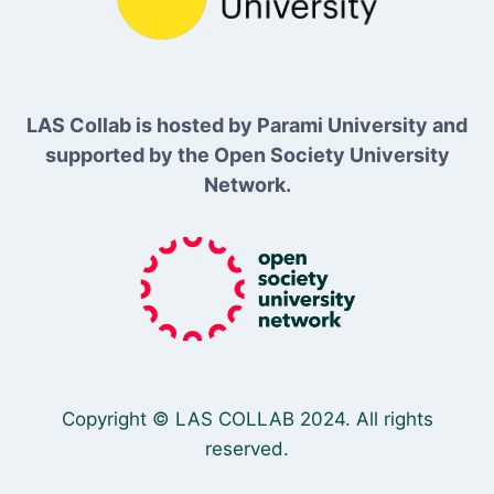
LAS Collab is hosted by Parami University and
supported by the Open Society University
Network.
Copyright © LAS COLLAB 2024. All rights
reserved.