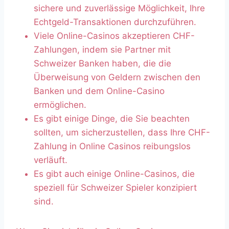
sichere und zuverlässige Möglichkeit, Ihre
Echtgeld-Transaktionen durchzuführen.
Viele Online-Casinos akzeptieren CHF-
Zahlungen, indem sie Partner mit
Schweizer Banken haben, die die
Überweisung von Geldern zwischen den
Banken und dem Online-Casino
ermöglichen.
Es gibt einige Dinge, die Sie beachten
sollten, um sicherzustellen, dass Ihre CHF-
Zahlung in Online Casinos reibungslos
verläuft.
Es gibt auch einige Online-Casinos, die
speziell für Schweizer Spieler konzipiert
sind.