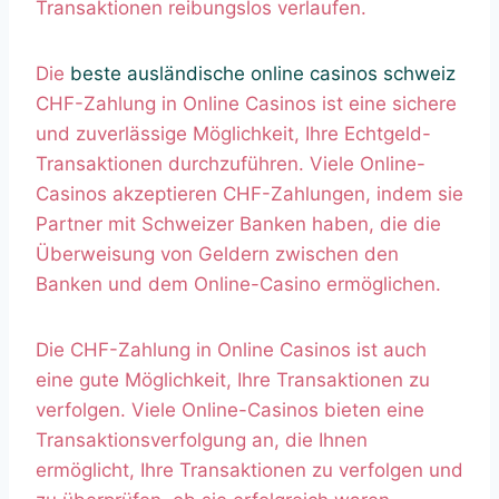
Transaktionen reibungslos verlaufen.
Die
beste ausländische online casinos schweiz
CHF-Zahlung in Online Casinos ist eine sichere
und zuverlässige Möglichkeit, Ihre Echtgeld-
Transaktionen durchzuführen. Viele Online-
Casinos akzeptieren CHF-Zahlungen, indem sie
Partner mit Schweizer Banken haben, die die
Überweisung von Geldern zwischen den
Banken und dem Online-Casino ermöglichen.
Die CHF-Zahlung in Online Casinos ist auch
eine gute Möglichkeit, Ihre Transaktionen zu
verfolgen. Viele Online-Casinos bieten eine
Transaktionsverfolgung an, die Ihnen
ermöglicht, Ihre Transaktionen zu verfolgen und