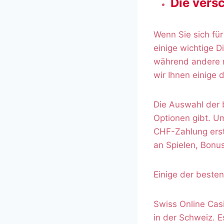
Die vers
Wenn Sie sich für
einige wichtige 
während andere n
wir Ihnen einige 
Die Auswahl der 
Optionen gibt. Um
CHF-Zahlung erste
an Spielen, Bonu
Einige der beste
Swiss Online Cas
in der Schweiz. E