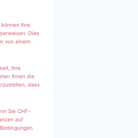
 können Ihre
berweisen. Dies
er von einem
eit, Ihre
eten Ihnen die
rzustellen, dass
enn Sie CHF-
ancen auf
e Bedingungen