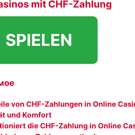
asinos mit CHF-Zahlung
SPIELEN
мое
eile von CHF-Zahlungen in Online Cas
tät und Komfort
tioniert die CHF-Zahlung in Online Ca