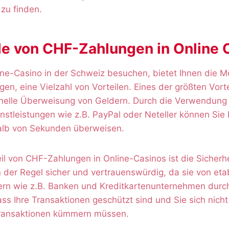
zu finden.
ile von CHF-Zahlungen in Online 
ine-Casino in der Schweiz besuchen, bietet Ihnen die M
gen, eine Vielzahl von Vorteilen. Eines der größten Vortei
nelle Überweisung von Geldern. Durch die Verwendung 
stleistungen wie z.B. PayPal oder Neteller können Sie 
alb von Sekunden überweisen.
eil von CHF-Zahlungen in Online-Casinos ist die Sicherh
 der Regel sicher und vertrauenswürdig, da sie von eta
tern wie z.B. Banken und Kreditkartenunternehmen durc
ss Ihre Transaktionen geschützt sind und Sie sich nich
 Transaktionen kümmern müssen.