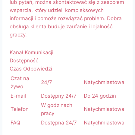
lub pytań, można skontaktować się z zespołem
wsparcia, który udzieli kompleksowych
informacji i pomoże rozwiązać problem. Dobra
obsługa klienta buduje zaufanie i lojalność
graczy.
Kanał Komunikacji
Dostępność
Czas Odpowiedzi
Czat na
24/7
Natychmiastowa
żywo
E-mail
Dostępny 24/7
Do 24 godzin
W godzinach
Telefon
Natychmiastowa
pracy
FAQ
Dostępna 24/7
Natychmiastowa