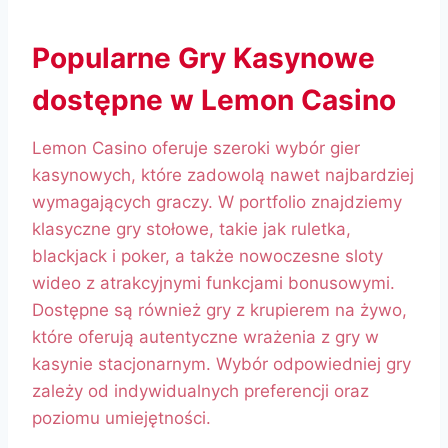
Popularne Gry Kasynowe
dostępne w Lemon Casino
Lemon Casino oferuje szeroki wybór gier
kasynowych, które zadowolą nawet najbardziej
wymagających graczy. W portfolio znajdziemy
klasyczne gry stołowe, takie jak ruletka,
blackjack i poker, a także nowoczesne sloty
wideo z atrakcyjnymi funkcjami bonusowymi.
Dostępne są również gry z krupierem na żywo,
które oferują autentyczne wrażenia z gry w
kasynie stacjonarnym. Wybór odpowiedniej gry
zależy od indywidualnych preferencji oraz
poziomu umiejętności.