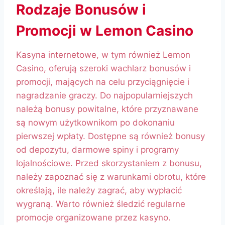
Rodzaje Bonusów i
Promocji w Lemon Casino
Kasyna internetowe, w tym również Lemon
Casino, oferują szeroki wachlarz bonusów i
promocji, mających na celu przyciągnięcie i
nagradzanie graczy. Do najpopularniejszych
należą bonusy powitalne, które przyznawane
są nowym użytkownikom po dokonaniu
pierwszej wpłaty. Dostępne są również bonusy
od depozytu, darmowe spiny i programy
lojalnościowe. Przed skorzystaniem z bonusu,
należy zapoznać się z warunkami obrotu, które
określają, ile należy zagrać, aby wypłacić
wygraną. Warto również śledzić regularne
promocje organizowane przez kasyno.