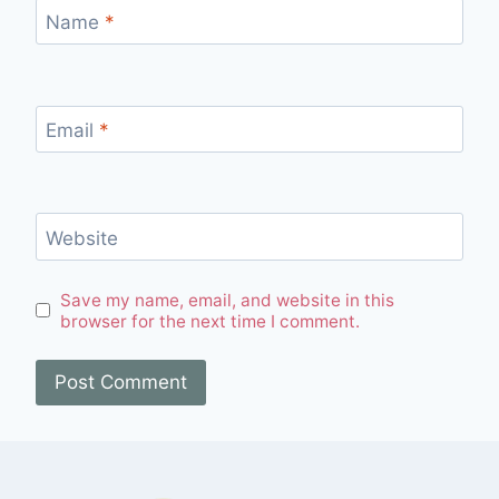
Name
*
Email
*
Website
Save my name, email, and website in this
browser for the next time I comment.