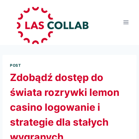
POST
Zdobądź dostęp do
świata rozrywki lemon
casino logowanie i
strategie dla stałych
wygranych.