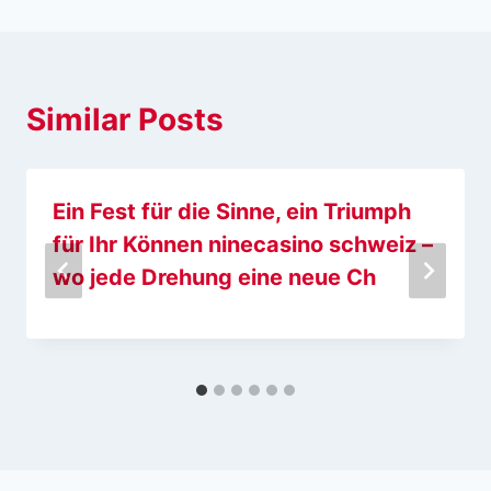
Similar Posts
Ein Fest für die Sinne, ein Triumph
für Ihr Können ninecasino schweiz –
wo jede Drehung eine neue Ch