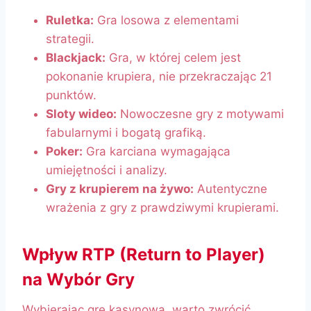
Ruletka:
Gra losowa z elementami
strategii.
Blackjack:
Gra, w której celem jest
pokonanie krupiera, nie przekraczając 21
punktów.
Sloty wideo:
Nowoczesne gry z motywami
fabularnymi i bogatą grafiką.
Poker:
Gra karciana wymagająca
umiejętności i analizy.
Gry z krupierem na żywo:
Autentyczne
wrażenia z gry z prawdziwymi krupierami.
Wpływ RTP (Return to Player)
na Wybór Gry
Wybierając grę kasynową, warto zwrócić