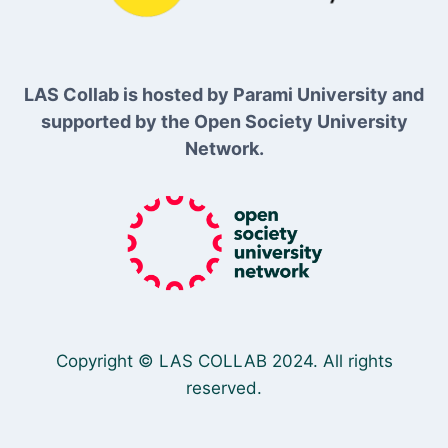
LAS Collab is hosted by Parami University and
supported by the Open Society University
Network.
Copyright © LAS COLLAB 2024. All rights
reserved.