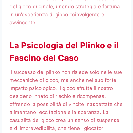
del gioco originale, unendo strategia e fortuna
in un’esperienza di gioco coinvolgente e
avvincente.
La Psicologia del Plinko e il
Fascino del Caso
Il successo del plinko non risiede solo nelle sue
meccaniche di gioco, ma anche nel suo forte
impatto psicologico. Il gioco sfrutta il nostro
desiderio innato di rischio e ricompensa,
offrendo la possibilità di vincite inaspettate che
alimentano l’eccitazione e la speranza. La
casualità del gioco crea un senso di suspense
e di imprevedibilità, che tiene i giocatori