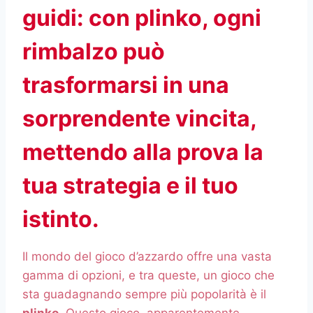
guidi: con plinko, ogni
rimbalzo può
trasformarsi in una
sorprendente vincita,
mettendo alla prova la
tua strategia e il tuo
istinto.
Il mondo del gioco d’azzardo offre una vasta
gamma di opzioni, e tra queste, un gioco che
sta guadagnando sempre più popolarità è il