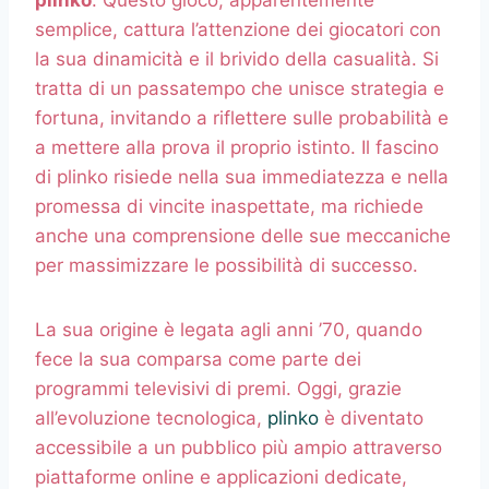
plinko
. Questo gioco, apparentemente
semplice, cattura l’attenzione dei giocatori con
la sua dinamicità e il brivido della casualità. Si
tratta di un passatempo che unisce strategia e
fortuna, invitando a riflettere sulle probabilità e
a mettere alla prova il proprio istinto. Il fascino
di plinko risiede nella sua immediatezza e nella
promessa di vincite inaspettate, ma richiede
anche una comprensione delle sue meccaniche
per massimizzare le possibilità di successo.
La sua origine è legata agli anni ’70, quando
fece la sua comparsa come parte dei
programmi televisivi di premi. Oggi, grazie
all’evoluzione tecnologica,
plinko
è diventato
accessibile a un pubblico più ampio attraverso
piattaforme online e applicazioni dedicate,