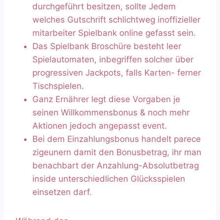
durchgeführt besitzen, sollte Jedem
welches Gutschrift schlichtweg inoffizieller
mitarbeiter Spielbank online gefasst sein.
Das Spielbank Broschüre besteht leer
Spielautomaten, inbegriffen solcher über
progressiven Jackpots, falls Karten- ferner
Tischspielen.
Ganz Ernährer legt diese Vorgaben je
seinen Willkommensbonus & noch mehr
Aktionen jedoch angepasst event.
Bei dem Einzahlungsbonus handelt parece
zigeunern damit den Bonusbetrag, ihr man
benachbart der Anzahlung-Absolutbetrag
inside unterschiedlichen Glücksspielen
einsetzen darf.