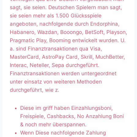
sagt, sie seien. Deutschen Spielern man sagt,
sie seien mehr als 1.500 Glücksspiele
angeboten, nachfolgende durch Endorphina,
Habanero, Wazdan, Booongo, BetSoft, Playson,
Pragmatic Play, Booming entwickelt wurden. U.
a. sind Finanztransaktionen qua Visa,
MasterCard, AstroPay Card, Skrill, MuchBetter,
Interac, Neteller, Sepa durchgeführt.
Finanztransaktionen werden untergeordnet
unter einsatz von weiteren Methoden
durchgeführt, wie z.
Diese im griff haben Einzahlungsboni,
Freispiele, Cashbacks, No Anzahlung Boni
& noch mehr überspannen.
Wenn Diese nachfolgende Zahlung