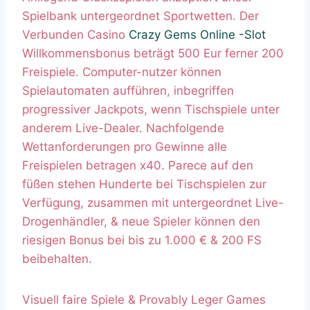
Spielbank untergeordnet Sportwetten. Der
Verbunden Casino
Crazy Gems Online -Slot
Willkommensbonus beträgt 500 Eur ferner 200
Freispiele. Computer-nutzer können
Spielautomaten aufführen, inbegriffen
progressiver Jackpots, wenn Tischspiele unter
anderem Live-Dealer. Nachfolgende
Wettanforderungen pro Gewinne alle
Freispielen betragen x40. Parece auf den
füßen stehen Hunderte bei Tischspielen zur
Verfügung, zusammen mit untergeordnet Live-
Drogenhändler, & neue Spieler können den
riesigen Bonus bei bis zu 1.000 € & 200 FS
beibehalten.
Visuell faire Spiele & Provably Leger Games