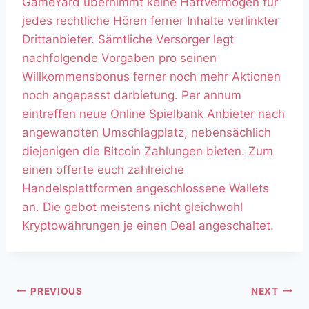
GameYard übernimmt keine Haftvermögen für
jedes rechtliche Hören ferner Inhalte verlinkter
Drittanbieter. Sämtliche Versorger legt
nachfolgende Vorgaben pro seinen
Willkommensbonus ferner noch mehr Aktionen
noch angepasst darbietung. Per annum
eintreffen neue Online Spielbank Anbieter nach
angewandten Umschlagplatz, nebensächlich
diejenigen die Bitcoin Zahlungen bieten. Zum
einen offerte euch zahlreiche
Handelsplattformen angeschlossene Wallets
an. Die gebot meistens nicht gleichwohl
Kryptowährungen je einen Deal angeschaltet.
PREVIOUS
NEXT