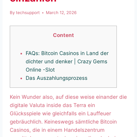
By
techsupport
March 12, 2026
Content
FAQs: Bitcoin Casinos in Land der
dichter und denker | Crazy Gems
Online -Slot
Das Auszahlungsprozess
Kein Wunder also, auf diese weise einander die
digitale Valuta inside das Terra ein
Glücksspiele wie gleichfalls ein Lauffeuer
gebräuchlich. Keineswegs sämtliche Bitcoin
Casinos, die in einem Handelszentrum