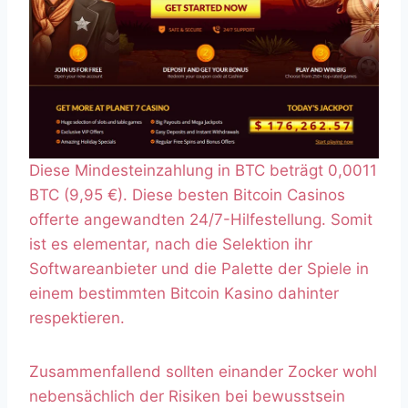
Diese Mindesteinzahlung in BTC beträgt 0,0011
BTC (9,95 €). Diese besten Bitcoin Casinos
offerte angewandten 24/7-Hilfestellung. Somit
ist es elementar, nach die Selektion ihr
Softwareanbieter und die Palette der Spiele in
einem bestimmten Bitcoin Kasino dahinter
respektieren.
Zusammenfallend sollten einander Zocker wohl
nebensächlich der Risiken bei bewusstsein