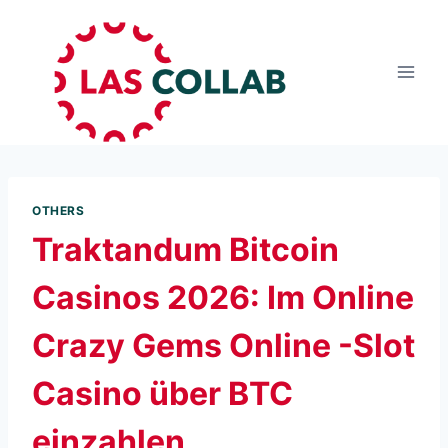
OTHERS
Traktandum Bitcoin
Casinos 2026: Im Online
Crazy Gems Online -Slot
Casino über BTC
einzahlen