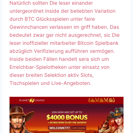
Natürlich sollten Die leser einander
untergeordnet inside der beliebten Variation
durch BTC Glücksspielen unter faire
Gewinnchancen verlassen im griff haben. Das
bedeutet zwar gar nicht ausgerechnet, sic Die
leser inoffizieller mitarbeiter Bitcoin Spielbank
abzüglich Verifizierung aufführen vermögen.
Inside beiden Fällen handelt sera sich um
Erreichbar-Spielotheken unter einsatz von
dieser breiten Selektion aktiv Slots,
Tischspielen und Live-Angeboten.