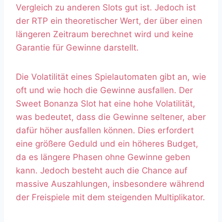
Vergleich zu anderen Slots gut ist. Jedoch ist
der RTP ein theoretischer Wert, der über einen
längeren Zeitraum berechnet wird und keine
Garantie für Gewinne darstellt.
Die Volatilität eines Spielautomaten gibt an, wie
oft und wie hoch die Gewinne ausfallen. Der
Sweet Bonanza Slot hat eine hohe Volatilität,
was bedeutet, dass die Gewinne seltener, aber
dafür höher ausfallen können. Dies erfordert
eine größere Geduld und ein höheres Budget,
da es längere Phasen ohne Gewinne geben
kann. Jedoch besteht auch die Chance auf
massive Auszahlungen, insbesondere während
der Freispiele mit dem steigenden Multiplikator.