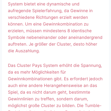
System bietet eine dynamische und
aufregende Spielerfahrung, da Gewinne in
verschiedene Richtungen erzielt werden
können. Um eine Gewinnkombination zu
erzielen, müssen mindestens 8 identische
Symbole nebeneinander oder aneinandergrend
auftreten. Je größer der Cluster, desto höher
die Auszahlung.
Das Cluster Pays System erhöht die Spannung,
da es mehr Möglichkeiten für
Gewinnkombinationen gibt. Es erfordert jedoch
auch eine andere Herangehensweise an das
Spiel, da es nicht darum geht, bestimmte
Gewinnlinien zu treffen, sondern darum,
möglichst große Cluster zu bilden. Die Tumble-