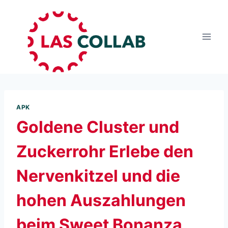
APK
Goldene Cluster und
Zuckerrohr Erlebe den
Nervenkitzel und die
hohen Auszahlungen
beim Sweet Bonanza