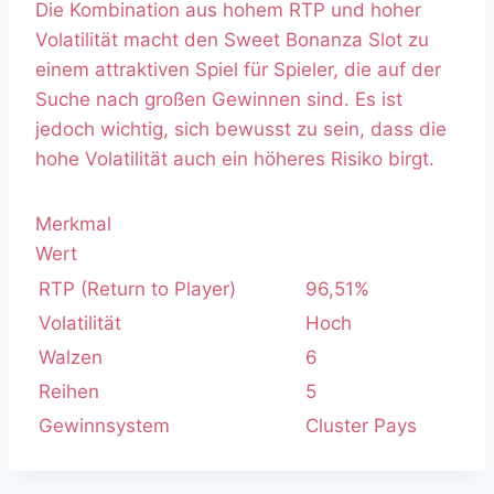
Die Kombination aus hohem RTP und hoher
Volatilität macht den Sweet Bonanza Slot zu
einem attraktiven Spiel für Spieler, die auf der
Suche nach großen Gewinnen sind. Es ist
jedoch wichtig, sich bewusst zu sein, dass die
hohe Volatilität auch ein höheres Risiko birgt.
Merkmal
Wert
RTP (Return to Player)
96,51%
Volatilität
Hoch
Walzen
6
Reihen
5
Gewinnsystem
Cluster Pays