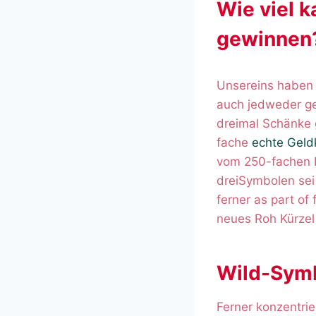
Wie viel 
gewinnen?
Unsereins haben 
auch jedweder ge
dreimal Schänke 
fache
echte Geld
vom 250-fachen I
dreiSymbolen sei 
ferner as part of
neues Roh Kürzel 
Wild-Sym
Ferner konzentrie