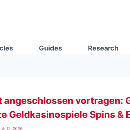
icles
Guides
Research
t angeschlossen vortragen: G
te Geldkasinospiele Spins & 
ch 12, 2026