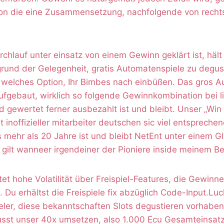
von die eine Zusammensetzung, nachfolgende von recht
chlauf unter einsatz von einem Gewinn geklärt ist, hält
grund der Gelegenheit, gratis Automatenspiele zu degus
 welches Option, Ihr Bimbes nach einbüßen. Das gros A
aufgebaut, wirklich so folgende Gewinnkombination bei 
d gewertet ferner ausbezahlt ist und bleibt. Unser „Wi
inoffizieller mitarbeiter deutschen sic viel entsprechend
s mehr als 20 Jahre ist und bleibt NetEnt unter einem G
 gilt wanneer irgendeiner der Pioniere inside meinem Be
et hohe Volatilität über Freispiel-Features, die Gewinn
. Du erhältst die Freispiele fix abzüglich Code-Input.Lu
ieler, diese bekanntschaften Slots degustieren vorhaben.
usst unser 40x umsetzen, also 1.000 Ecu Gesamteinsatz