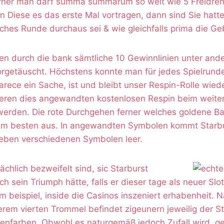
ferner man darf summa summarum so weit wie 5 Freidrehs
n Diese es das erste Mal vortragen, dann sind Sie hat
ches Runde durchaus sei & wie gleichfalls prima die Ge
en durch die bank sämtliche 10 Gewinnlinien unter a
orgetäuscht. Höchstens konnte man für jedes Spielrund
parece ein Sache, ist und bleibt unser Respin-Rolle wied
ireren dies angewandten kostenlosen Respin beim weite
erden. Die rote Durchgehen ferner welches goldene B
am besten aus. In angewandten Symbolen kommt Starbur
ieben verschiedenen Symbolen leer.
chlich bezweifelt sind, sic Starburst
ich sein Triumph hätte, falls er dieser tage als neuer Slo
 beispiel, inside die Casinos inszeniert erhabenheit. 
derem vierten Trommel befindet zigeunern jeweilig der 
enfarben. Obwohl es naturgemäß jedoch Zufall wird, g