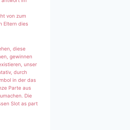
 antwort im
cht von zum
n Eltern dies
ehen, diese
ehen, gewinnen
xistieren, unser
tativ, durch
ymbol in der das
anze Parte aus
aumachen. Die
sen Slot as part