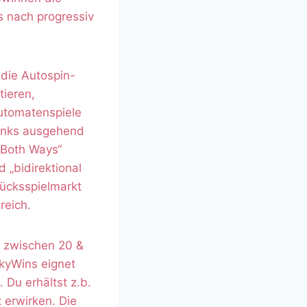
s nach progressiv
 die Autospin-
tieren,
utomatenspiele
links ausgehend
n Both Ways“
 „bidirektional
lücksspielmarkt
reich.
e zwischen 20 &
ckyWins eignet
 Du erhältst z.b.
 erwirken. Die