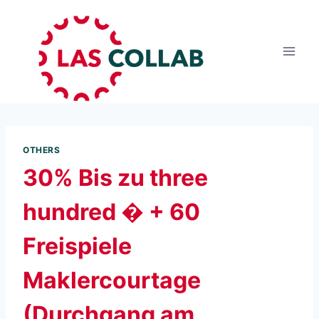
OTHERS
30% Bis zu three
hundred � + 60
Freispiele
Maklercourtage
(Durchgang am