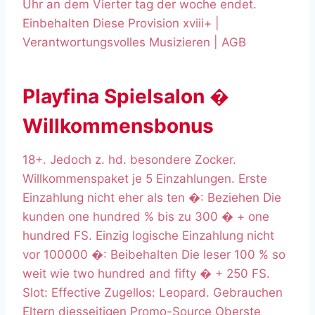
Uhr an dem Vierter tag der woche endet.
Einbehalten Diese Provision xviii+ |
Verantwortungsvolles Musizieren | AGB
Playfina Spielsalon �
Willkommensbonus
18+. Jedoch z. hd. besondere Zocker.
Willkommenspaket je 5 Einzahlungen. Erste
Einzahlung nicht eher als ten �: Beziehen Die
kunden one hundred % bis zu 300 � + one
hundred FS. Einzig logische Einzahlung nicht
vor 100000 �: Beibehalten Die leser 100 % so
weit wie two hundred and fifty � + 250 FS.
Slot: Effective Zugellos: Leopard. Gebrauchen
Eltern diesseitigen Promo-Source Oberste