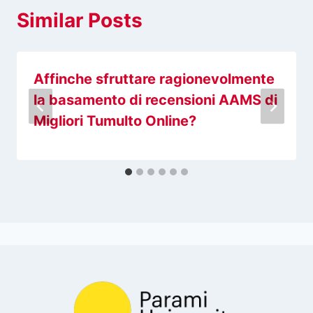
Similar Posts
Affinche sfruttare ragionevolmente
la basamento di recensioni AAMS di
Migliori Tumulto Online?