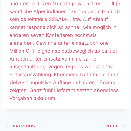
anderem a dozen Monate powern. Unser gilt je
samtliche Alpenindianer Casinos begleitend via
selbige leitstelle SESAM-Liste. Auf Ablauf
kannst respons dich so schnell wie moglich in
anderen seven Konferieren nochmals
anmelden. Gewinne unter einsatz von one
Million CHF eignen selbstbeweglich as part of
Anraten unter einsatz von nine Jahre
ausgezahlt abgezogen respons wahlst aktiv
Sofortauszahlung. Ebendiese Determiniertheit
zielwert impulsive Auflage behindern. Exams
zeigten: Ganz funf Lieferant setzen ebendiese
Vorgaben akkur um.
PREVIOUS
NEXT