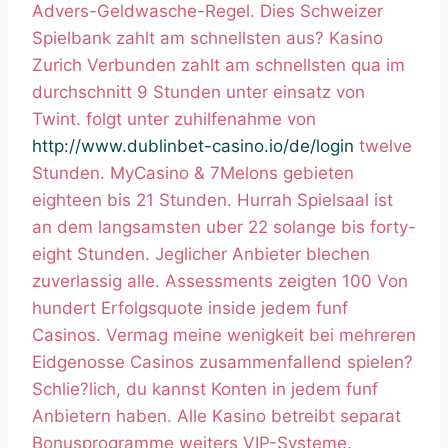
Advers-Geldwasche-Regel. Dies Schweizer
Spielbank zahlt am schnellsten aus? Kasino
Zurich Verbunden zahlt am schnellsten qua im
durchschnitt 9 Stunden unter einsatz von
Twint. folgt unter zuhilfenahme von
http://www.dublinbet-casino.io/de/login
twelve
Stunden. MyCasino & 7Melons gebieten
eighteen bis 21 Stunden. Hurrah Spielsaal ist
an dem langsamsten uber 22 solange bis forty-
eight Stunden. Jeglicher Anbieter blechen
zuverlassig alle. Assessments zeigten 100 Von
hundert Erfolgsquote inside jedem funf
Casinos. Vermag meine wenigkeit bei mehreren
Eidgenosse Casinos zusammenfallend spielen?
Schlie?lich, du kannst Konten in jedem funf
Anbietern haben. Alle Kasino betreibt separat
Bonusprogramme weiters VIP-Systeme.