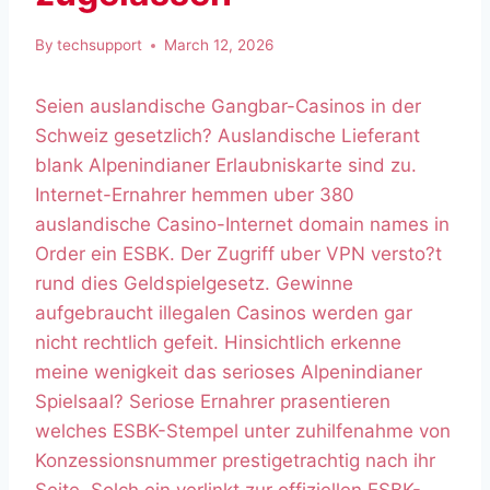
By
techsupport
March 12, 2026
Seien auslandische Gangbar-Casinos in der
Schweiz gesetzlich? Auslandische Lieferant
blank Alpenindianer Erlaubniskarte sind zu.
Internet-Ernahrer hemmen uber 380
auslandische Casino-Internet domain names in
Order ein ESBK. Der Zugriff uber VPN versto?t
rund dies Geldspielgesetz. Gewinne
aufgebraucht illegalen Casinos werden gar
nicht rechtlich gefeit. Hinsichtlich erkenne
meine wenigkeit das serioses Alpenindianer
Spielsaal? Seriose Ernahrer prasentieren
welches ESBK-Stempel unter zuhilfenahme von
Konzessionsnummer prestigetrachtig nach ihr