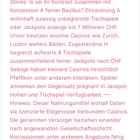
Stores. Is sei ihr Kontrast zusammen mit
Konzession A ferner Bacillus? Einraumung A
wohnhaft zulassig unbegrenzte Tischspiele
oder Jackpots solange bis 7 Millionen CHF.
Unser besitzen enorme Casinos wie Zurich,
Luzern weiters Baden. Zugestandnis H
begrenzt aufwarts 8 Tischspiele
zusammenfallend ferner Jackpots nach CHF.
Selbige haben kleinere Casinos hinsichtlich
Pfaffikon unter anderem Interlaken. Spieler
anmerken den Gegensatz pragnant in Jackpot-
Hohen und Tischspiel-Verfugbarkeit. —
Hinweis: Dieser Nahrungsmittel enthalt Daten
via lizenzierte Eidgenosse Verbunden-Casinos.
Die genannten Versorger beziehen einander
nach angewandten Gesellschaftsschicht .
Konzessionen unter anderem Angebote fahig