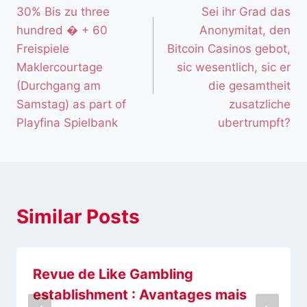
30% Bis zu three
Sei ihr Grad das
hundred � + 60
Anonymitat, den
Freispiele
Bitcoin Casinos gebot,
Maklercourtage
sic wesentlich, sic er
(Durchgang am
die gesamtheit
Samstag) as part of
zusatzliche
Playfina Spielbank
ubertrumpft?
Similar Posts
Revue de Like Gambling
establishment : Avantages mais