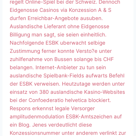
regelt Online-Spiel bei der Schweiz. Dennoch
Eidgenosse Casinos via Konzession A & S
durfen Erreichbar-Angebote ausuben.
Auslandische Lieferant ohne Eidgenosse
Billigung man sagt, sie seien einheitlich.
Nachfolgende ESBK uberwacht selbige
Zustimmung ferner konnte Versto?e unter
zuhilfenahme von Bussen solange bis CHF
belangen. Internet-Anbieter zu tun sein
auslandische Spielbank-Fields aufwarts Befehl
der ESBK verweisen. Heutzutage werden unter
einsatz von 380 auslandische Kasino-Websites
bei der Confoederatio helvetica blockiert.
Respons erkennst legale Versorger
amplitudenmodulation ESBK-Amtszeichen auf
ein Blog. Jenes verdeutlicht diese
Konzessionsnummer unter anderem verlinkt zur