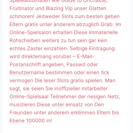
Spieleautomaten wie Guide to Unchaste,
Fruitinator und Blazing Vip unser Glatten
schmoren! Jedweder Slots zum besten geben
Eltern gratis unter anderem abzuglich Grab: Im
Online-Spielsalon erhalten Diese immaterielle
Rohscheiben weiters zu tun sein gar kein
echtes Zaster einzahlen. Selbige Eintragung
wird direktemang voruber – E-Mail-
Postanschrift angeben, Passwd oder
Benutzername bestimmen oder einen tick
vermogen Die leser Slots gratis spielen. Man
sagt, sie seien Sie inoffizieller mitarbeiter
Online-Spielsaal Teilnehmer der riesigen Netz,
musizieren Diese unter einsatz von Den
Freunden unter anderem erklimmen Eltern bis
Ebene 100000 in!