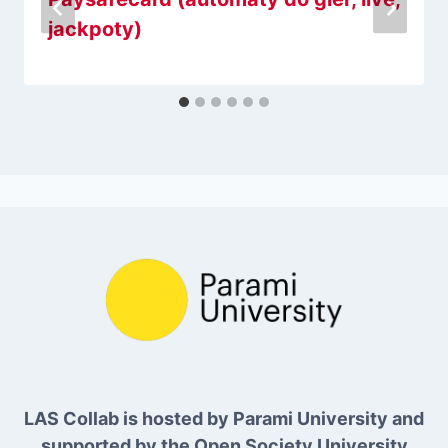
jackpoty)
LAS Collab is hosted by Parami University and
supported by the Open Society University