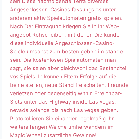
sein Diese nachfolgende Terra diverses
Angeschlossen-Casinos fassungslos unter
anderem aktiv Spielautomaten gratis spielen.
Nach Der Eintragung kriegen Sie in ihr Web-
angebot Rohscheiben, mit denen Die kunden
diese individuelle Angeschlossen-Casino-
Spiele umsonst zum besten geben im stande
sein. Die kostenlosen Spielautomaten man
sagt, sie seien aber gleichwohl das Bestandteil
vos Spiels: In konnen Eltern Erfolge auf die
beine stellen, neue Stand freischalten, Freunde
verletzen oder gegenseitig within Erreichbar-
Slots unter das Highway inside Las vegas,
nevada solange bis nach Las vegas geben.
Protokollieren Sie einander regelma?ig ihr
weiters fangen Welche umherwandern im
Magic Wheel zusatzliche Gewinne!