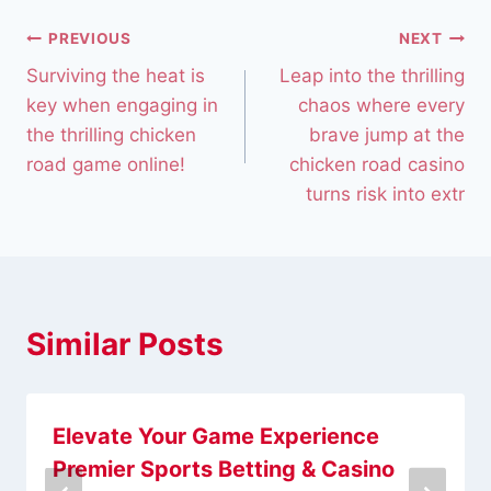
PREVIOUS
NEXT
Surviving the heat is
Leap into the thrilling
key when engaging in
chaos where every
the thrilling chicken
brave jump at the
road game online!
chicken road casino
turns risk into extr
Similar Posts
Elevate Your Game Experience
Premier Sports Betting & Casino