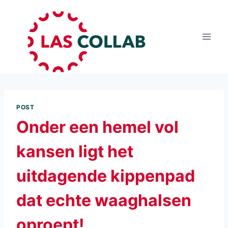
POST
Onder een hemel vol
kansen ligt het
uitdagende kippenpad
dat echte waaghalsen
oproept!