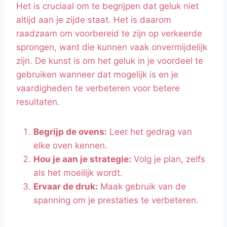
Het is cruciaal om te begrijpen dat geluk niet
altijd aan je zijde staat. Het is daarom
raadzaam om voorbereid te zijn op verkeerde
sprongen, want die kunnen vaak onvermijdelijk
zijn. De kunst is om het geluk in je voordeel te
gebruiken wanneer dat mogelijk is en je
vaardigheden te verbeteren voor betere
resultaten.
Begrijp de ovens:
Leer het gedrag van
elke oven kennen.
Hou je aan je strategie:
Volg je plan, zelfs
als het moeilijk wordt.
Ervaar de druk:
Maak gebruik van de
spanning om je prestaties te verbeteren.