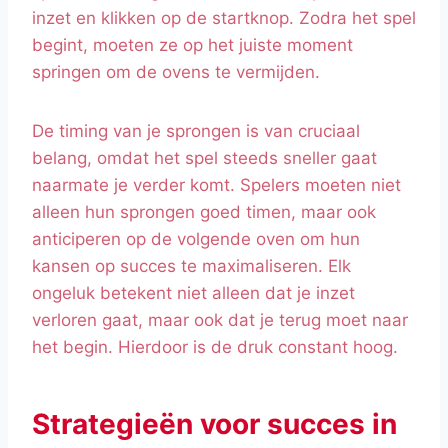
inzet en klikken op de startknop. Zodra het spel
begint, moeten ze op het juiste moment
springen om de ovens te vermijden.
De timing van je sprongen is van cruciaal
belang, omdat het spel steeds sneller gaat
naarmate je verder komt. Spelers moeten niet
alleen hun sprongen goed timen, maar ook
anticiperen op de volgende oven om hun
kansen op succes te maximaliseren. Elk
ongeluk betekent niet alleen dat je inzet
verloren gaat, maar ook dat je terug moet naar
het begin. Hierdoor is de druk constant hoog.
Strategieën voor succes in