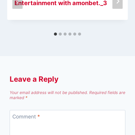
Entertainment with amonbet._3
Leave a Reply
Your email address will not be published.
Required fields are
marked
*
Comment
*