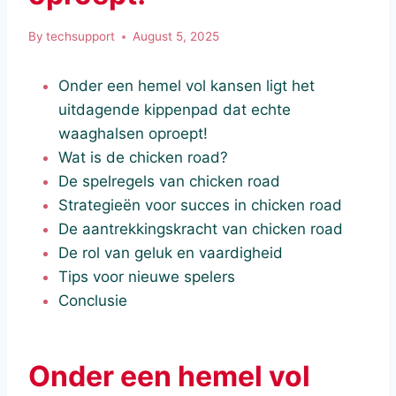
By
techsupport
August 5, 2025
Onder een hemel vol kansen ligt het
uitdagende kippenpad dat echte
waaghalsen oproept!
Wat is de chicken road?
De spelregels van chicken road
Strategieën voor succes in chicken road
De aantrekkingskracht van chicken road
De rol van geluk en vaardigheid
Tips voor nieuwe spelers
Conclusie
Onder een hemel vol