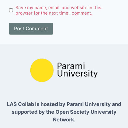
Save my name, email, and website in this
browser for the next time I comment.
LAS Collab is hosted by Parami University and
supported by the Open Society University
Network.