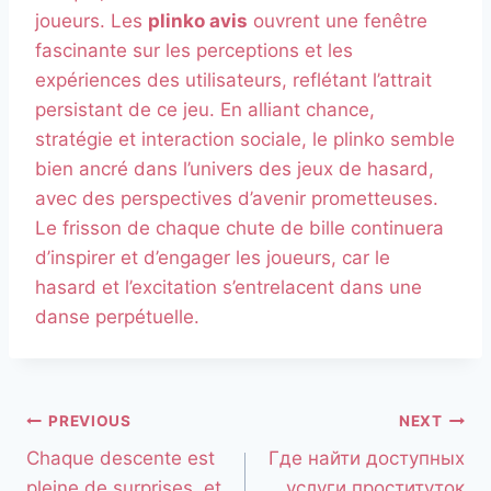
joueurs. Les
plinko avis
ouvrent une fenêtre
fascinante sur les perceptions et les
expériences des utilisateurs, reflétant l’attrait
persistant de ce jeu. En alliant chance,
stratégie et interaction sociale, le plinko semble
bien ancré dans l’univers des jeux de hasard,
avec des perspectives d’avenir prometteuses.
Le frisson de chaque chute de bille continuera
d’inspirer et d’engager les joueurs, car le
hasard et l’excitation s’entrelacent dans une
danse perpétuelle.
PREVIOUS
NEXT
Chaque descente est
Где найти доступных
pleine de surprises, et
услуги проституток