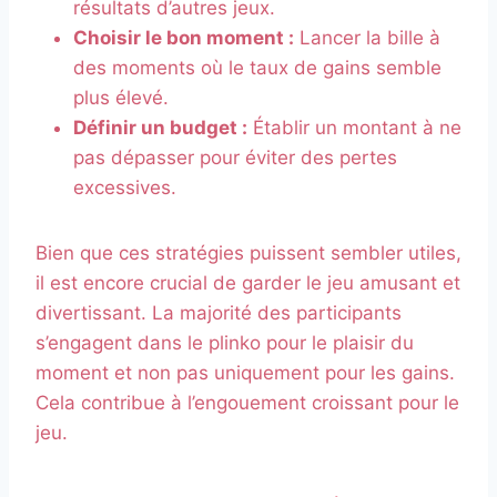
résultats d’autres jeux.
Choisir le bon moment :
Lancer la bille à
des moments où le taux de gains semble
plus élevé.
Définir un budget :
Établir un montant à ne
pas dépasser pour éviter des pertes
excessives.
Bien que ces stratégies puissent sembler utiles,
il est encore crucial de garder le jeu amusant et
divertissant. La majorité des participants
s’engagent dans le plinko pour le plaisir du
moment et non pas uniquement pour les gains.
Cela contribue à l’engouement croissant pour le
jeu.