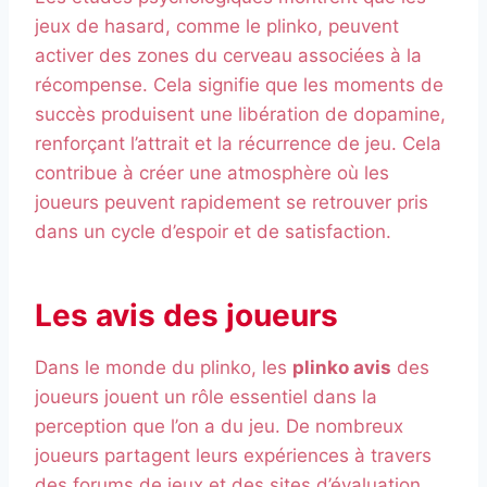
jeux de hasard, comme le plinko, peuvent
activer des zones du cerveau associées à la
récompense. Cela signifie que les moments de
succès produisent une libération de dopamine,
renforçant l’attrait et la récurrence de jeu. Cela
contribue à créer une atmosphère où les
joueurs peuvent rapidement se retrouver pris
dans un cycle d’espoir et de satisfaction.
Les avis des joueurs
Dans le monde du plinko, les
plinko avis
des
joueurs jouent un rôle essentiel dans la
perception que l’on a du jeu. De nombreux
joueurs partagent leurs expériences à travers
des forums de jeux et des sites d’évaluation.