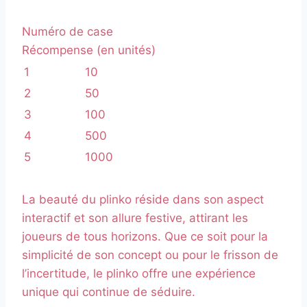
Numéro de case
Récompense (en unités)
1
10
2
50
3
100
4
500
5
1000
La beauté du plinko réside dans son aspect
interactif et son allure festive, attirant les
joueurs de tous horizons. Que ce soit pour la
simplicité de son concept ou pour le frisson de
l’incertitude, le plinko offre une expérience
unique qui continue de séduire.