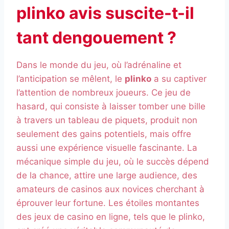
plinko avis suscite-t-il
tant dengouement ?
Dans le monde du jeu, où l’adrénaline et
l’anticipation se mêlent, le
plinko
a su captiver
l’attention de nombreux joueurs. Ce jeu de
hasard, qui consiste à laisser tomber une bille
à travers un tableau de piquets, produit non
seulement des gains potentiels, mais offre
aussi une expérience visuelle fascinante. La
mécanique simple du jeu, où le succès dépend
de la chance, attire une large audience, des
amateurs de casinos aux novices cherchant à
éprouver leur fortune. Les étoiles montantes
des jeux de casino en ligne, tels que le plinko,