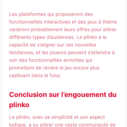
Les plateformes qui proposeront des
fonctionnalités interactives et des jeux à thème
varieront probablement leurs offres pour attirer
différents types d’audiences. Le plinko a la
capacité de s’aligner sur ces nouvelles
tendances, et les joueurs peuvent s’attendre à
voir des fonctionnalités enrichies qui
promettent de rendre le jeu encore plus
captivant dans le futur.
Conclusion sur l’engouement du
plinko
Le plinko, avec sa simplicité et son aspect
ludique, a su attirer une vaste communauté de