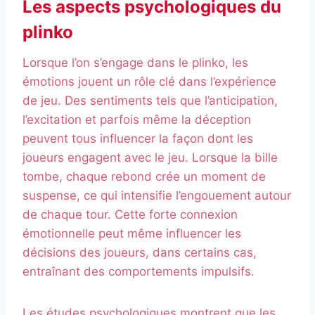
Les aspects psychologiques du
plinko
Lorsque l’on s’engage dans le plinko, les
émotions jouent un rôle clé dans l’expérience
de jeu. Des sentiments tels que l’anticipation,
l’excitation et parfois même la déception
peuvent tous influencer la façon dont les
joueurs engagent avec le jeu. Lorsque la bille
tombe, chaque rebond crée un moment de
suspense, ce qui intensifie l’engouement autour
de chaque tour. Cette forte connexion
émotionnelle peut même influencer les
décisions des joueurs, dans certains cas,
entraînant des comportements impulsifs.
Les études psychologiques montrent que les