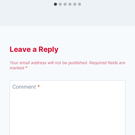
Leave a Reply
Your email address will not be published.
Required fields are
marked
*
Comment
*