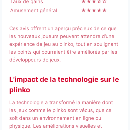
Taux de gains
★★★☆☆
Amusement général
★★★★★
Ces avis offrent un aperçu précieux de ce que
les nouveaux joueurs peuvent attendre d’une
expérience de jeu au plinko, tout en soulignant
les points qui pourraient être améliorés par les
développeurs de jeux.
L’impact de la technologie sur le
plinko
La technologie a transformé la manière dont
les jeux comme le plinko sont vécus, que ce
soit dans un environnement en ligne ou
physique. Les améliorations visuelles et