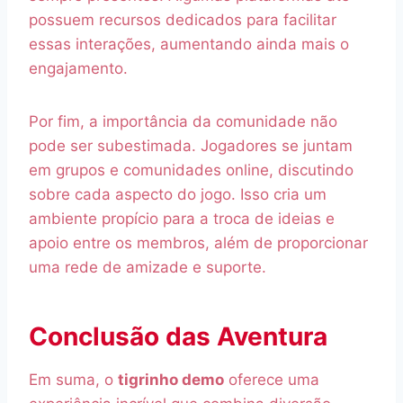
possuem recursos dedicados para facilitar
essas interações, aumentando ainda mais o
engajamento.
Por fim, a importância da comunidade não
pode ser subestimada. Jogadores se juntam
em grupos e comunidades online, discutindo
sobre cada aspecto do jogo. Isso cria um
ambiente propício para a troca de ideias e
apoio entre os membros, além de proporcionar
uma rede de amizade e suporte.
Conclusão das Aventura
Em suma, o
tigrinho demo
oferece uma