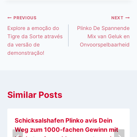
PREVIOUS
NEXT
Explore a emoção do
Plinko De Spannende
Tigre da Sorte através
Mix van Geluk en
da versão de
Onvoorspelbaarheid
demonstração!
Similar Posts
Schicksalshafen Plinko avis Dein
Weg zum 1000-fachen Gewinn mit