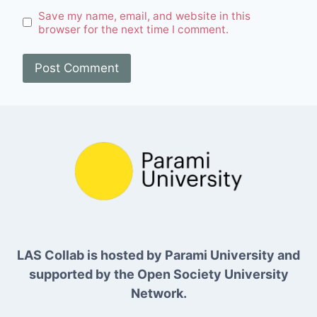
Save my name, email, and website in this
browser for the next time I comment.
LAS Collab is hosted by Parami University and
supported by the Open Society University
Network.