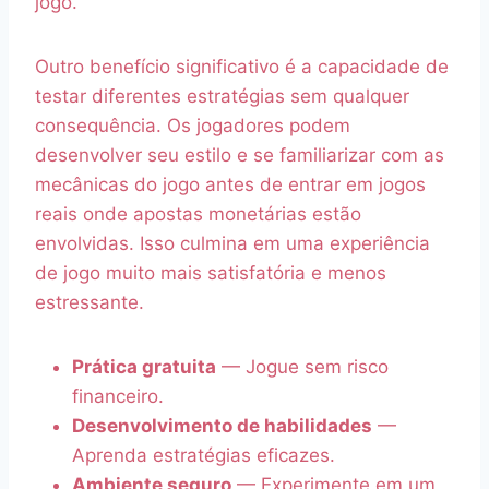
jogo.
Outro benefício significativo é a capacidade de
testar diferentes estratégias sem qualquer
consequência. Os jogadores podem
desenvolver seu estilo e se familiarizar com as
mecânicas do jogo antes de entrar em jogos
reais onde apostas monetárias estão
envolvidas. Isso culmina em uma experiência
de jogo muito mais satisfatória e menos
estressante.
Prática gratuita
— Jogue sem risco
financeiro.
Desenvolvimento de habilidades
—
Aprenda estratégias eficazes.
Ambiente seguro
— Experimente em um