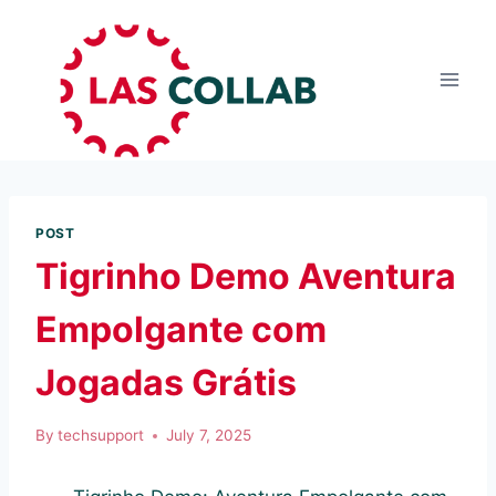
POST
Tigrinho Demo Aventura
Empolgante com
Jogadas Grátis
By
techsupport
July 7, 2025