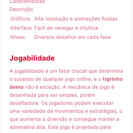
Características
Descrição
Gráficos
Alta resolução e animações fluidas
Interface
Fácil de navegar e intuitiva
Níveis
Diversos desafios em cada fase
Jogabilidade
A jogabilidade é um fator crucial que determina
o sucesso de qualquer jogo online, e o
tigrinho
demo
não é exceção. A mecânica de jogo é
desenhada para ser simples, porém
desafiadora. Os jogadores podem executar
uma variedade de movimentos e estratégias, o
que aumenta a diversão e consegue manter a
adrenalina alta. Este jogo é projetado para