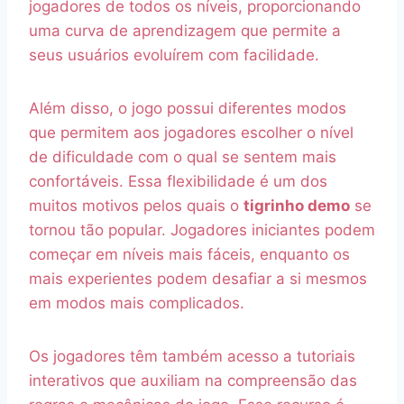
jogadores de todos os níveis, proporcionando
uma curva de aprendizagem que permite a
seus usuários evoluírem com facilidade.
Além disso, o jogo possui diferentes modos
que permitem aos jogadores escolher o nível
de dificuldade com o qual se sentem mais
confortáveis. Essa flexibilidade é um dos
muitos motivos pelos quais o
tigrinho demo
se
tornou tão popular. Jogadores iniciantes podem
começar em níveis mais fáceis, enquanto os
mais experientes podem desafiar a si mesmos
em modos mais complicados.
Os jogadores têm também acesso a tutoriais
interativos que auxiliam na compreensão das