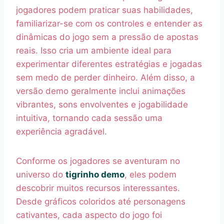
jogadores podem praticar suas habilidades,
familiarizar-se com os controles e entender as
dinâmicas do jogo sem a pressão de apostas
reais. Isso cria um ambiente ideal para
experimentar diferentes estratégias e jogadas
sem medo de perder dinheiro. Além disso, a
versão demo geralmente inclui animações
vibrantes, sons envolventes e jogabilidade
intuitiva, tornando cada sessão uma
experiência agradável.
Conforme os jogadores se aventuram no
universo do
tigrinho demo
, eles podem
descobrir muitos recursos interessantes.
Desde gráficos coloridos até personagens
cativantes, cada aspecto do jogo foi