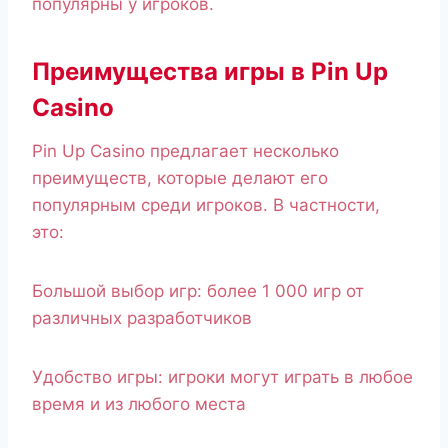
популярны у игроков.
Преимущества игры в Pin Up
Casino
Pin Up Casino предлагает несколько
преимуществ, которые делают его
популярным среди игроков. В частности,
это:
Большой выбор игр: более 1 000 игр от
различных разработчиков
Удобство игры: игроки могут играть в любое
время и из любого места