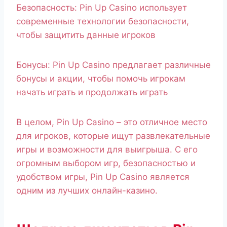
Безопасность: Pin Up Casino использует
современные технологии безопасности,
чтобы защитить данные игроков
Бонусы: Pin Up Casino предлагает различные
бонусы и акции, чтобы помочь игрокам
начать играть и продолжать играть
В целом, Pin Up Casino – это отличное место
для игроков, которые ищут развлекательные
игры и возможности для выигрыша. С его
огромным выбором игр, безопасностью и
удобством игры, Pin Up Casino является
одним из лучших онлайн-казино.