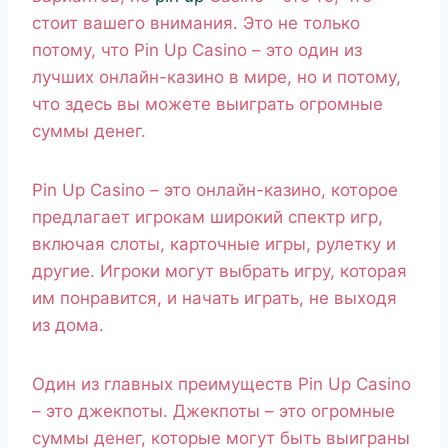
стоит вашего внимания. Это не только
потому, что Pin Up Casino – это один из
лучших онлайн-казино в мире, но и потому,
что здесь вы можете выиграть огромные
суммы денег.
Pin Up Casino – это онлайн-казино, которое
предлагает игрокам широкий спектр игр,
включая слоты, карточные игры, рулетку и
другие. Игроки могут выбрать игру, которая
им понравится, и начать играть, не выходя
из дома.
Один из главных преимуществ Pin Up Casino
– это джекпоты. Джекпоты – это огромные
суммы денег, которые могут быть выиграны