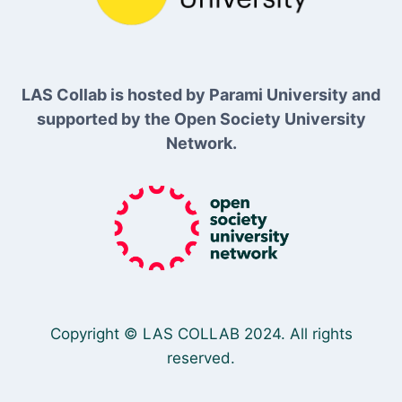
LAS Collab is hosted by Parami University and
supported by the Open Society University
Network.
Copyright © LAS COLLAB 2024. All rights
reserved.