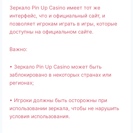
Зеркало Pin Up Casino имеет тот же
интерфейс, что и официальный сайт, и
позволяет игрокам играть в игры, которые
доступны на официальном сайте.
Важно:
• Зеркало Pin Up Casino может быть
заблокировано в некоторых странах или
регионах;
• Игроки должны быть осторожны при
использовании зеркала, чтобы не нарушить
условия использования.