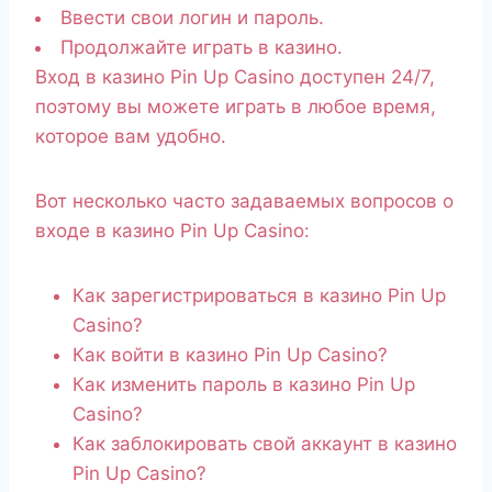
Ввести свои логин и пароль.
Продолжайте играть в казино.
Вход в казино Pin Up Casino доступен 24/7,
поэтому вы можете играть в любое время,
которое вам удобно.
Вот несколько часто задаваемых вопросов о
входе в казино Pin Up Casino:
Как зарегистрироваться в казино Pin Up
Casino?
Как войти в казино Pin Up Casino?
Как изменить пароль в казино Pin Up
Casino?
Как заблокировать свой аккаунт в казино
Pin Up Casino?