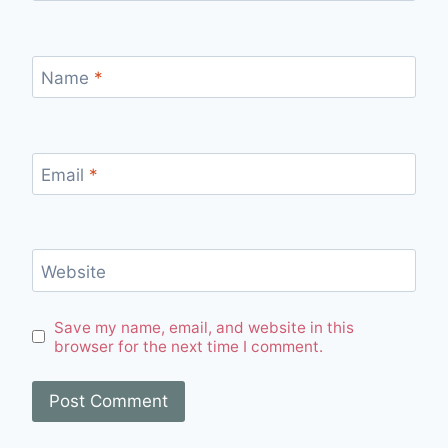
Name
*
Email
*
Website
Save my name, email, and website in this
browser for the next time I comment.