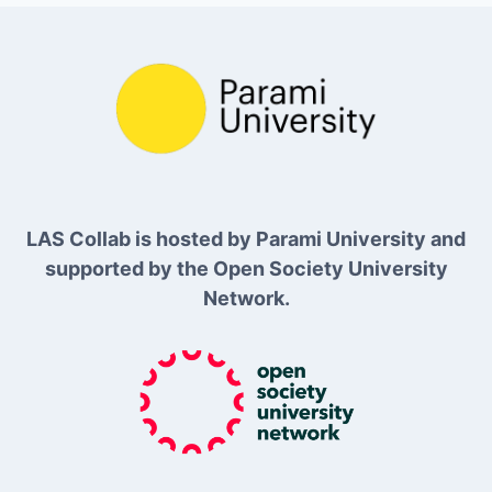
LAS Collab is hosted by Parami University and
supported by the Open Society University
Network.