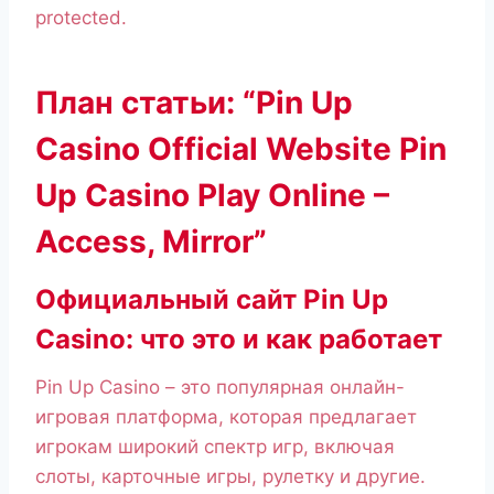
protected.
План статьи: “Pin Up
Casino Official Website Pin
Up Casino Play Online –
Access, Mirror”
Официальный сайт Pin Up
Casino: что это и как работает
Pin Up Casino – это популярная онлайн-
игровая платформа, которая предлагает
игрокам широкий спектр игр, включая
слоты, карточные игры, рулетку и другие.