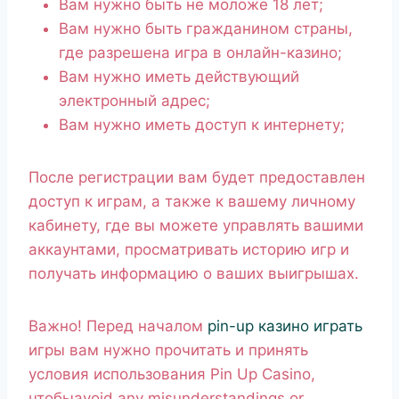
Вам нужно быть не моложе 18 лет;
Вам нужно быть гражданином страны,
где разрешена игра в онлайн-казино;
Вам нужно иметь действующий
электронный адрес;
Вам нужно иметь доступ к интернету;
После регистрации вам будет предоставлен
доступ к играм, а также к вашему личному
кабинету, где вы можете управлять вашими
аккаунтами, просматривать историю игр и
получать информацию о ваших выигрышах.
Важно! Перед началом
pin-up казино играть
игры вам нужно прочитать и принять
условия использования Pin Up Casino,
чтобыavoid any misunderstandings or