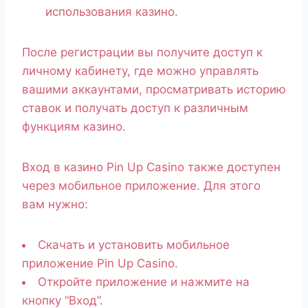
использования казино.
После регистрации вы получите доступ к
личному кабинету, где можно управлять
вашими аккаунтами, просматривать историю
ставок и получать доступ к различным
функциям казино.
Вход в казино Pin Up Casino также доступен
через мобильное приложение. Для этого
вам нужно:
Скачать и установить мобильное
приложение Pin Up Casino.
Откройте приложение и нажмите на
кнопку “Вход”.