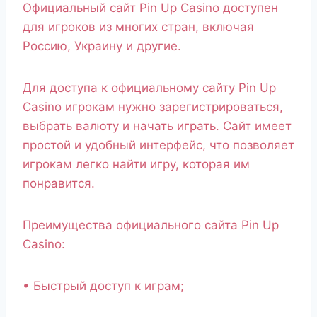
Официальный сайт Pin Up Casino доступен
для игроков из многих стран, включая
Россию, Украину и другие.
Для доступа к официальному сайту Pin Up
Casino игрокам нужно зарегистрироваться,
выбрать валюту и начать играть. Сайт имеет
простой и удобный интерфейс, что позволяет
игрокам легко найти игру, которая им
понравится.
Преимущества официального сайта Pin Up
Casino:
• Быстрый доступ к играм;