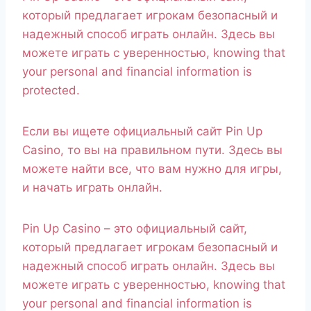
который предлагает игрокам безопасный и
надежный способ играть онлайн. Здесь вы
можете играть с уверенностью, knowing that
your personal and financial information is
protected.
Если вы ищете официальный сайт Pin Up
Casino, то вы на правильном пути. Здесь вы
можете найти все, что вам нужно для игры,
и начать играть онлайн.
Pin Up Casino – это официальный сайт,
который предлагает игрокам безопасный и
надежный способ играть онлайн. Здесь вы
можете играть с уверенностью, knowing that
your personal and financial information is