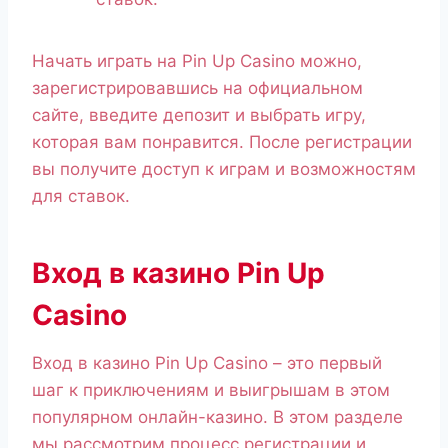
Начать играть на Pin Up Casino можно,
зарегистрировавшись на официальном
сайте, введите депозит и выбрать игру,
которая вам понравится. После регистрации
вы получите доступ к играм и возможностям
для ставок.
Вход в казино Pin Up
Casino
Вход в казино Pin Up Casino – это первый
шаг к приключениям и выигрышам в этом
популярном онлайн-казино. В этом разделе
мы рассмотрим процесс регистрации и