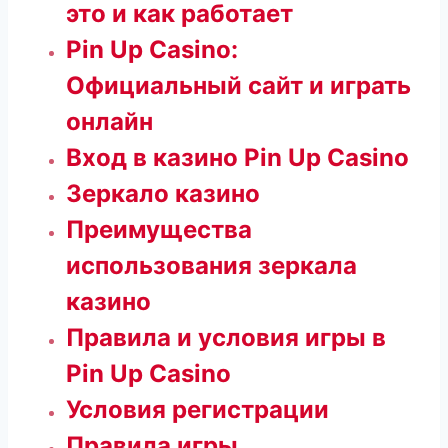
это и как работает
Pin Up Casino:
Официальный сайт и играть
онлайн
Вход в казино Pin Up Casino
Зеркало казино
Преимущества
использования зеркала
казино
Правила и условия игры в
Pin Up Casino
Условия регистрации
Правила игры