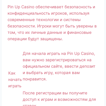
Pin Up Casino обеспечивает безопасность и
конфиденциальность игроков, используя
современные технологии и системы
безопасности. Игроки могут быть уверены в
том, что их личные данные и финансовые
операции будут защищены.
Для начала играть на Pin Up Casino,
вам нужно зарегистрироваться на
официальном сайте, ввести депозит
и выбрать игру, которая вам
Как
понравится.
начать
играть
После регистрации вы получите
доступ к играм и возможностям для
ставок.