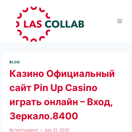
BLOG
Казино Официальный
сайт Pin Up Casino
играть онлайн – Вход,
Зеркало.8400
By
techsupport
July 31, 2025