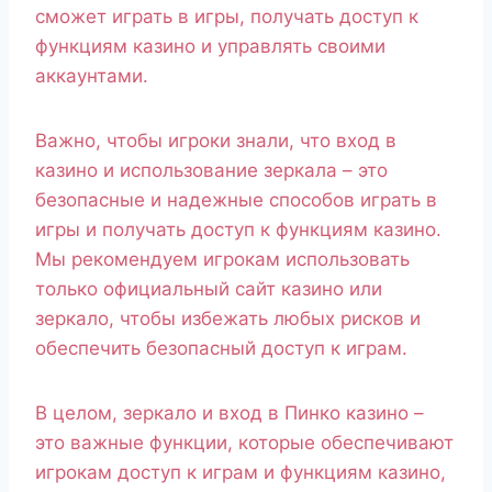
сможет играть в игры, получать доступ к
функциям казино и управлять своими
аккаунтами.
Важно, чтобы игроки знали, что вход в
казино и использование зеркала – это
безопасные и надежные способов играть в
игры и получать доступ к функциям казино.
Мы рекомендуем игрокам использовать
только официальный сайт казино или
зеркало, чтобы избежать любых рисков и
обеспечить безопасный доступ к играм.
В целом, зеркало и вход в Пинко казино –
это важные функции, которые обеспечивают
игрокам доступ к играм и функциям казино,