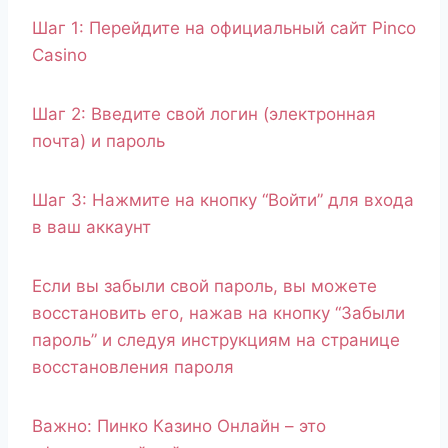
Шаг 1: Перейдите на официальный сайт Pinco
Casino
Шаг 2: Введите свой логин (электронная
почта) и пароль
Шаг 3: Нажмите на кнопку “Войти” для входа
в ваш аккаунт
Если вы забыли свой пароль, вы можете
восстановить его, нажав на кнопку “Забыли
пароль” и следуя инструкциям на странице
восстановления пароля
Важно: Пинко Казино Онлайн – это