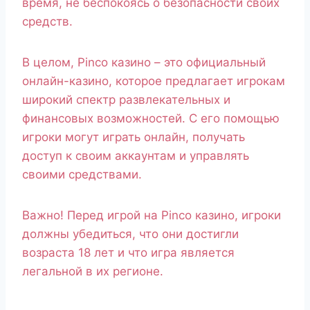
время, не беспокоясь о безопасности своих
средств.
В целом, Pinco казино – это официальный
онлайн-казино, которое предлагает игрокам
широкий спектр развлекательных и
финансовых возможностей. С его помощью
игроки могут играть онлайн, получать
доступ к своим аккаунтам и управлять
своими средствами.
Важно! Перед игрой на Pinco казино, игроки
должны убедиться, что они достигли
возраста 18 лет и что игра является
легальной в их регионе.