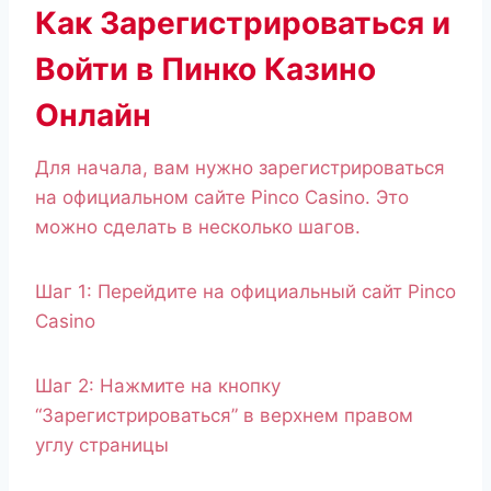
Как Зарегистрироваться и
Войти в Пинко Казино
Онлайн
Для начала, вам нужно зарегистрироваться
на официальном сайте Pinco Casino. Это
можно сделать в несколько шагов.
Шаг 1: Перейдите на официальный сайт Pinco
Casino
Шаг 2: Нажмите на кнопку
“Зарегистрироваться” в верхнем правом
углу страницы