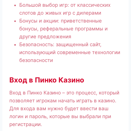
Большой выбор игр: от классических
слотов до живых игр с дилерами
Бонусы и акции: приветственные
бонусы, реферальные программы и
другие предложения
Безопасность: защищенный сайт,
использующий современные технологии
безопасности
Вход в Пинко Казино
Вход в Пинко Казино – это процесс, который
позволяет игрокам начать играть в казино.
Для входа вам нужно будет ввести ваш
логин и пароль, которые вы выбрали при
регистрации.