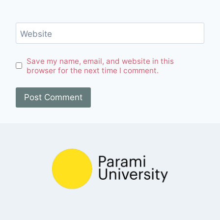
Website
Save my name, email, and website in this
browser for the next time I comment.