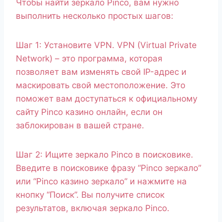
Чтобы найти зеркало Pinco, вам нужно
выполнить несколько простых шагов:
Шаг 1: Установите VPN. VPN (Virtual Private
Network) – это программа, которая
позволяет вам изменять свой IP-адрес и
маскировать свой местоположение. Это
поможет вам доступаться к официальному
сайту Pinco казино онлайн, если он
заблокирован в вашей стране.
Шаг 2: Ищите зеркало Pinco в поисковике.
Введите в поисковике фразу “Pinco зеркало”
или “Pinco казино зеркало” и нажмите на
кнопку “Поиск”. Вы получите список
результатов, включая зеркало Pinco.