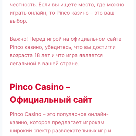
честность. Если вы ищете место, где можно
играть онлайн, то Pinco казино – это ваш
выбор.
Важно! Перед игрой на официальном сайте
Pinco казино, убедитесь, что вы достигли
возраста 18 лет и что игра является
легальной в вашей стране.
Pinco Casino –
Официальный сайт
Pinco Casino – это популярное онлайн-
казино, которое предлагает игрокам
широкий спектр развлекательных игр и