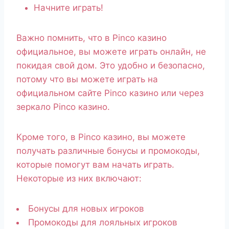
Начните играть!
Важно помнить, что в Pinco казино
официальное, вы можете играть онлайн, не
покидая свой дом. Это удобно и безопасно,
потому что вы можете играть на
официальном сайте Pinco казино или через
зеркало Pinco казино.
Кроме того, в Pinco казино, вы можете
получать различные бонусы и промокоды,
которые помогут вам начать играть.
Некоторые из них включают:
Бонусы для новых игроков
Промокоды для лояльных игроков