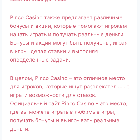
Pinco Casino также предлагает различные
бонусы и акции, которые помогают игрокам
начать играть и получать реальные деньги.
Бонусы и акции могут быть получены, играя
в игры, делая ставки и выполняя
определенные задачи.
В целом, Pinco Casino – это отличное место
для игроков, которые ищут развлекательные
игры и возможности для ставок.
Официальный сайт Pinco Casino – это место,
где вы можете играть в любимые игры,
получать бонусы и выигрывать реальные
деньги.