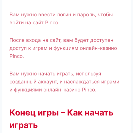
Вам нужно ввести логин и пароль, чтобы
войти на сайт Pinco.
После входа на сайт, вам будет доступен
доступ к играм и функциям онлайн-казино
Pinco.
Вам нужно начать играть, используя
созданный аккаунт, и наслаждаться играми
и функциями онлайн-казино Pinco.
Конец игры – Как начать
играть