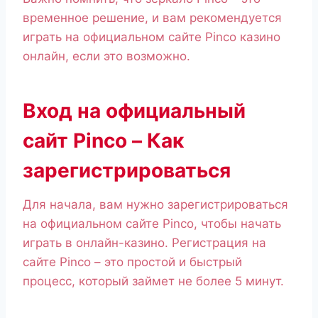
временное решение, и вам рекомендуется
играть на официальном сайте Pinco казино
онлайн, если это возможно.
Вход на официальный
сайт Pinco – Как
зарегистрироваться
Для начала, вам нужно зарегистрироваться
на официальном сайте Pinco, чтобы начать
играть в онлайн-казино. Регистрация на
сайте Pinco – это простой и быстрый
процесс, который займет не более 5 минут.