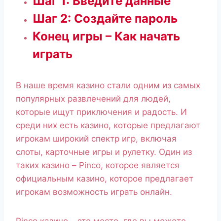
Шаг 1: Введите данные
Шаг 2: Создайте пароль
Конец игры – Как начать
играть
В наше время казино стали одним из самых
популярных развлечений для людей,
которые ищут приключения и радость. И
среди них есть казино, которые предлагают
игрокам широкий спектр игр, включая
слоты, карточные игры и рулетку. Один из
таких казино – Pinco, которое является
официальным казино, которое предлагает
игрокам возможность играть онлайн.