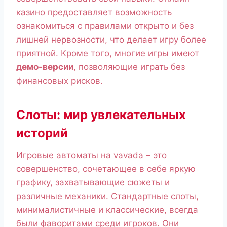
казино предоставляет возможность
ознакомиться с правилами открыто и без
лишней нервозности, что делает игру более
приятной. Кроме того, многие игры имеют
демо-версии
, позволяющие играть без
финансовых рисков.
Слоты: мир увлекательных
историй
Игровые автоматы на vavada – это
совершенство, сочетающее в себе яркую
графику, захватывающие сюжеты и
различные механики. Стандартные слоты,
минималистичные и классические, всегда
были фаворитами среди игроков. Они