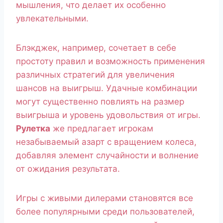
мышления, что делает их особенно
увлекательными.
Блэкджек, например, сочетает в себе
простоту правил и возможность применения
различных стратегий для увеличения
шансов на выигрыш. Удачные комбинации
могут существенно повлиять на размер
выигрыша и уровень удовольствия от игры.
Рулетка
же предлагает игрокам
незабываемый азарт с вращением колеса,
добавляя элемент случайности и волнение
от ожидания результата.
Игры с живыми дилерами становятся все
более популярными среди пользователей,