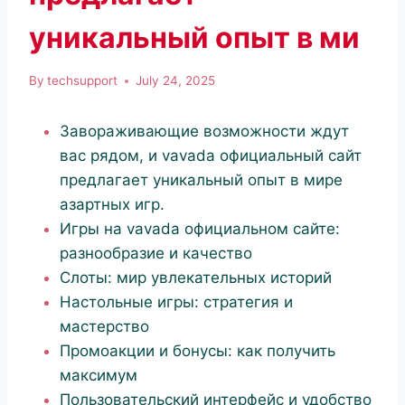
уникальный опыт в ми
By
techsupport
July 24, 2025
Завораживающие возможности ждут
вас рядом, и vavada официальный сайт
предлагает уникальный опыт в мире
азартных игр.
Игры на vavada официальном сайте:
разнообразие и качество
Слоты: мир увлекательных историй
Настольные игры: стратегия и
мастерство
Промоакции и бонусы: как получить
максимум
Пользовательский интерфейс и удобство