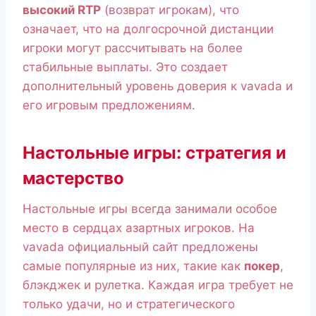
высокий RTP
(возврат игрокам), что
означает, что на долгосрочной дистанции
игроки могут рассчитывать на более
стабильные выплаты. Это создает
дополнительный уровень доверия к vavada и
его игровым предложениям.
Настольные игры: стратегия и
мастерство
Настольные игры всегда занимали особое
место в сердцах азартных игроков. На
vavada официальный сайт предложены
самые популярные из них, такие как
покер
,
блэкджек и рулетка. Каждая игра требует не
только удачи, но и стратегического