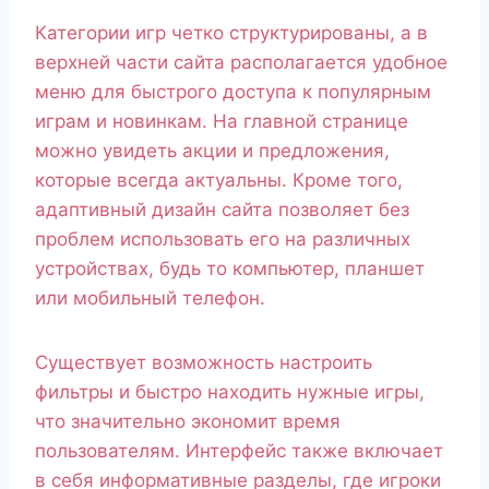
Категории игр четко структурированы, а в
верхней части сайта располагается удобное
меню для быстрого доступа к популярным
играм и новинкам. На главной странице
можно увидеть акции и предложения,
которые всегда актуальны. Кроме того,
адаптивный дизайн сайта позволяет без
проблем использовать его на различных
устройствах, будь то компьютер, планшет
или мобильный телефон.
Существует возможность настроить
фильтры и быстро находить нужные игры,
что значительно экономит время
пользователям. Интерфейс также включает
в себя информативные разделы, где игроки