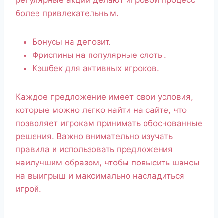
регулярные акции делают игровой процесс
более привлекательным.
Бонусы на депозит.
Фриспины на популярные слоты.
Кэшбек для активных игроков.
Каждое предложение имеет свои условия,
которые можно легко найти на сайте, что
позволяет игрокам принимать обоснованные
решения. Важно внимательно изучать
правила и использовать предложения
наилучшим образом, чтобы повысить шансы
на выигрыш и максимально насладиться
игрой.