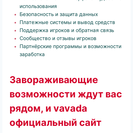
использования
Безопасность и защита данных
Платежные системы и вывод средств
Поддержка игроков и обратная связь
Сообщество и отзывы игроков
Партнёрские программы и возможности
заработка
Завораживающие
возможности ждут вас
рядом, и vavada
официальный сайт