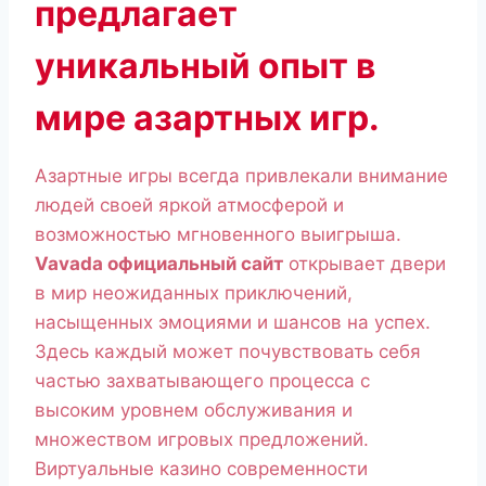
предлагает
уникальный опыт в
мире азартных игр.
Азартные игры всегда привлекали внимание
людей своей яркой атмосферой и
возможностью мгновенного выигрыша.
Vavada официальный сайт
открывает двери
в мир неожиданных приключений,
насыщенных эмоциями и шансов на успех.
Здесь каждый может почувствовать себя
частью захватывающего процесса с
высоким уровнем обслуживания и
множеством игровых предложений.
Виртуальные казино современности