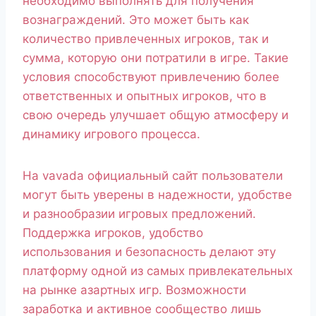
необходимо выполнять для получения
вознаграждений. Это может быть как
количество привлеченных игроков, так и
сумма, которую они потратили в игре. Такие
условия способствуют привлечению более
ответственных и опытных игроков, что в
свою очередь улучшает общую атмосферу и
динамику игрового процесса.
На vavada официальный сайт пользователи
могут быть уверены в надежности, удобстве
и разнообразии игровых предложений.
Поддержка игроков, удобство
использования и безопасность делают эту
платформу одной из самых привлекательных
на рынке азартных игр. Возможности
заработка и активное сообщество лишь