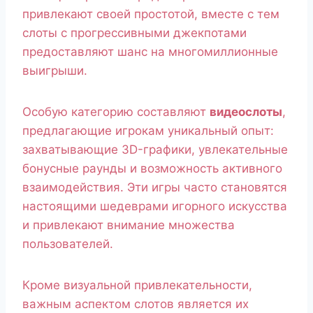
привлекают своей простотой, вместе с тем
слоты с прогрессивными джекпотами
предоставляют шанс на многомиллионные
выигрыши.
Особую категорию составляют
видеослоты
,
предлагающие игрокам уникальный опыт:
захватывающие 3D-графики, увлекательные
бонусные раунды и возможность активного
взаимодействия. Эти игры часто становятся
настоящими шедеврами игорного искусства
и привлекают внимание множества
пользователей.
Кроме визуальной привлекательности,
важным аспектом слотов является их