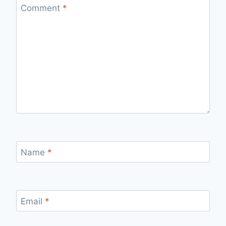
Comment
*
Name
*
Email
*