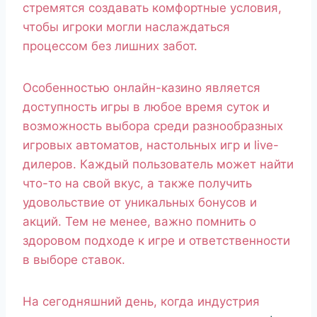
стремятся создавать комфортные условия,
чтобы игроки могли наслаждаться
процессом без лишних забот.
Особенностью онлайн-казино является
доступность игры в любое время суток и
возможность выбора среди разнообразных
игровых автоматов, настольных игр и live-
дилеров. Каждый пользователь может найти
что-то на свой вкус, а также получить
удовольствие от уникальных бонусов и
акций. Тем не менее, важно помнить о
здоровом подходе к игре и ответственности
в выборе ставок.
На сегодняшний день, когда индустрия