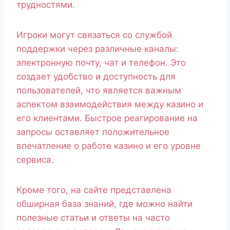
трудностями.
Игроки могут связаться со службой
поддержки через различные каналы:
электронную почту, чат и телефон. Это
создает удобство и доступность для
пользователей, что является важным
аспектом взаимодействия между казино и
его клиентами. Быстрое реагирование на
запросы оставляет положительное
впечатление о работе казино и его уровне
сервиса.
Кроме того, на сайте представлена
обширная база знаний, где можно найти
полезные статьи и ответы на часто