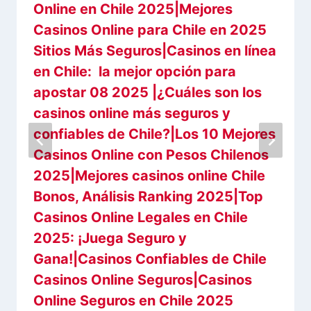
Online en Chile 2025|Mejores
Casinos Online para Chile en 2025
Sitios Más Seguros|Casinos en línea
en Chile: ️ la mejor opción para
apostar 08 2025 ️|¿Cuáles son los
casinos online más seguros y
confiables de Chile?|Los 10 Mejores
Casinos Online con Pesos Chilenos
2025|Mejores casinos online Chile
Bonos, Análisis Ranking 2025|Top
Casinos Online Legales en Chile
2025: ¡Juega Seguro y
Gana!|Casinos Confiables de Chile
Casinos Online Seguros|Casinos
Online Seguros en Chile 2025