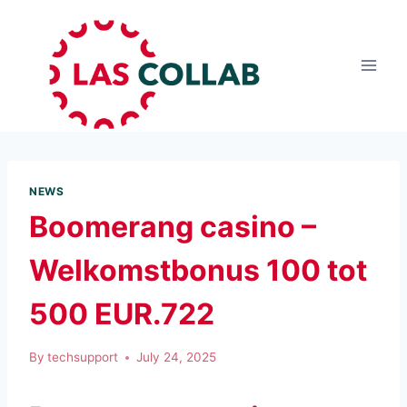
NEWS
Boomerang casino –
Welkomstbonus 100 tot
500 EUR.722
By
techsupport
July 24, 2025