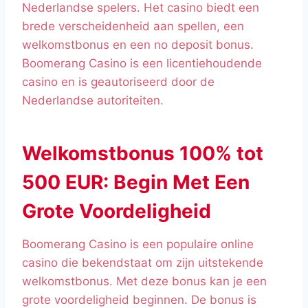
Nederlandse spelers. Het casino biedt een
brede verscheidenheid aan spellen, een
welkomstbonus en een no deposit bonus.
Boomerang Casino is een licentiehoudende
casino en is geautoriseerd door de
Nederlandse autoriteiten.
Welkomstbonus 100% tot
500 EUR: Begin Met Een
Grote Voordeligheid
Boomerang Casino is een populaire online
casino die bekendstaat om zijn uitstekende
welkomstbonus. Met deze bonus kan je een
grote voordeligheid beginnen. De bonus is