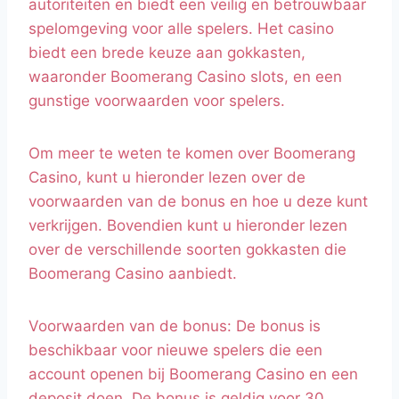
autoriteiten en biedt een veilig en betrouwbaar
spelomgeving voor alle spelers. Het casino
biedt een brede keuze aan gokkasten,
waaronder Boomerang Casino slots, en een
gunstige voorwaarden voor spelers.
Om meer te weten te komen over Boomerang
Casino, kunt u hieronder lezen over de
voorwaarden van de bonus en hoe u deze kunt
verkrijgen. Bovendien kunt u hieronder lezen
over de verschillende soorten gokkasten die
Boomerang Casino aanbiedt.
Voorwaarden van de bonus: De bonus is
beschikbaar voor nieuwe spelers die een
account openen bij Boomerang Casino en een
deposit doen. De bonus is geldig voor 30