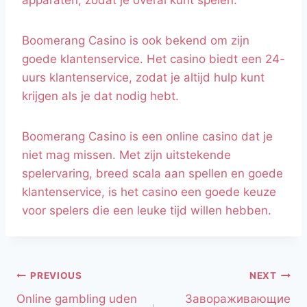
apparaten, zodat je overal kunt spelen.
Boomerang Casino is ook bekend om zijn
goede klantenservice. Het casino biedt een 24-
uurs klantenservice, zodat je altijd hulp kunt
krijgen als je dat nodig hebt.
Boomerang Casino is een online casino dat je
niet mag missen. Met zijn uitstekende
spelervaring, breed scala aan spellen en goede
klantenservice, is het casino een goede keuze
voor spelers die een leuke tijd willen hebben.
PREVIOUS
NEXT
Online gambling uden
Завораживающие