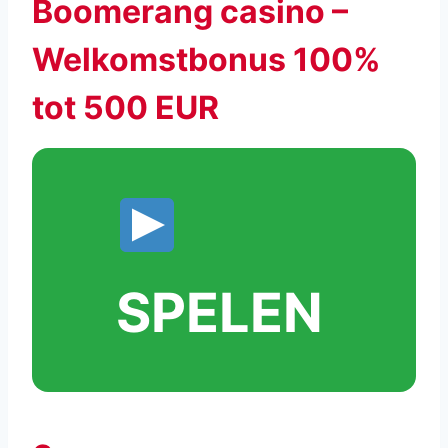
Boomerang casino –
Welkomstbonus 100%
tot 500 EUR
SPELEN