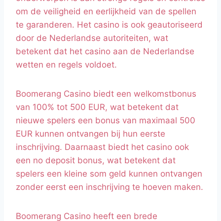
om de veiligheid en eerlijkheid van de spellen
te garanderen. Het casino is ook geautoriseerd
door de Nederlandse autoriteiten, wat
betekent dat het casino aan de Nederlandse
wetten en regels voldoet.
Boomerang Casino biedt een welkomstbonus
van 100% tot 500 EUR, wat betekent dat
nieuwe spelers een bonus van maximaal 500
EUR kunnen ontvangen bij hun eerste
inschrijving. Daarnaast biedt het casino ook
een no deposit bonus, wat betekent dat
spelers een kleine som geld kunnen ontvangen
zonder eerst een inschrijving te hoeven maken.
Boomerang Casino heeft een brede