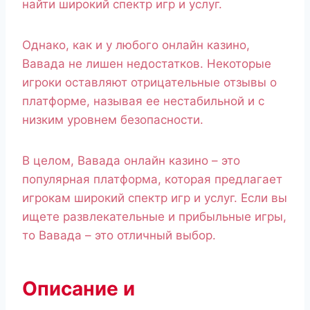
найти широкий спектр игр и услуг.
Однако, как и у любого онлайн казино,
Вавада не лишен недостатков. Некоторые
игроки оставляют отрицательные отзывы о
платформе, называя ее нестабильной и с
низким уровнем безопасности.
В целом, Вавада онлайн казино – это
популярная платформа, которая предлагает
игрокам широкий спектр игр и услуг. Если вы
ищете развлекательные и прибыльные игры,
то Вавада – это отличный выбор.
Описание и