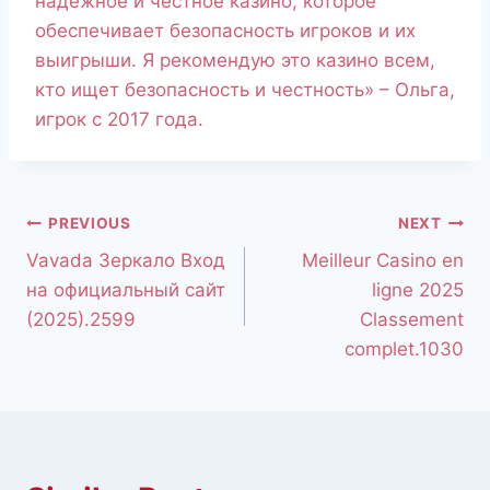
надежное и честное казино, которое
обеспечивает безопасность игроков и их
выигрыши. Я рекомендую это казино всем,
кто ищет безопасность и честность» – Ольга,
игрок с 2017 года.
PREVIOUS
NEXT
Vavada Зеркало Вход
Meilleur Casino en
на официальный сайт
ligne 2025
(2025).2599
Classement
complet.1030