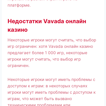
платформе.
Недостатки Vavada онлайн
казино
Некоторые игроки могут считать, что выбор
игр ограничен: хотя Vavada онлайн казино
предлагает более 1 000 игр, некоторые
игроки могут считать, что выбор игр
ограничен.
Некоторые игроки могут иметь проблемы с
доступом к играм: в некоторых случаях
игроки могут иметь проблемы с доступом к
играм, что может быть вызвано
техническими проблемами или