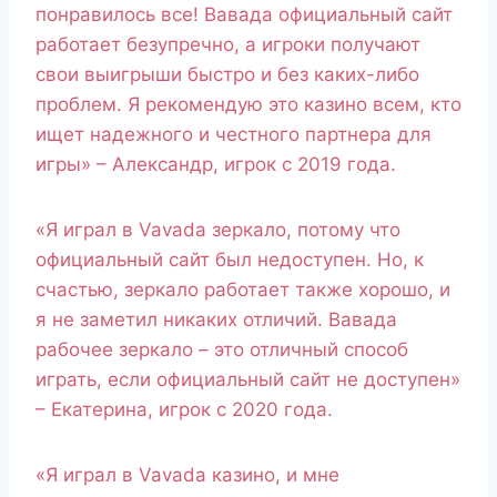
понравилось все! Вавада официальный сайт
работает безупречно, а игроки получают
свои выигрыши быстро и без каких-либо
проблем. Я рекомендую это казино всем, кто
ищет надежного и честного партнера для
игры» – Александр, игрок с 2019 года.
«Я играл в Vavada зеркало, потому что
официальный сайт был недоступен. Но, к
счастью, зеркало работает также хорошо, и
я не заметил никаких отличий. Вавада
рабочее зеркало – это отличный способ
играть, если официальный сайт не доступен»
– Екатерина, игрок с 2020 года.
«Я играл в Vavada казино, и мне