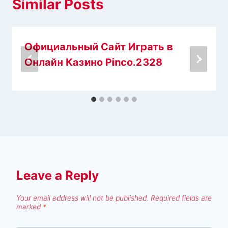
Similar Posts
Официальный Сайт Играть в
Онлайн Казино Pinco.2328
Leave a Reply
Your email address will not be published.
Required fields are
marked
*