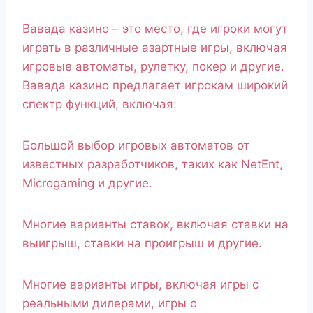
Вавада казино – это место, где игроки могут
играть в различные азартные игры, включая
игровые автоматы, рулетку, покер и другие.
Вавада казино предлагает игрокам широкий
спектр функций, включая:
Большой выбор игровых автоматов от
известных разработчиков, таких как NetEnt,
Microgaming и другие.
Многие варианты ставок, включая ставки на
выигрыш, ставки на проигрыш и другие.
Многие варианты игры, включая игры с
реальными дилерами, игры с