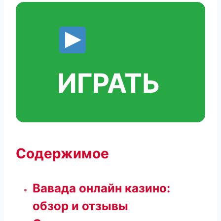
ИГРАТЬ
Содержимое
Вавада онлайн казино:
обзор и отзывы