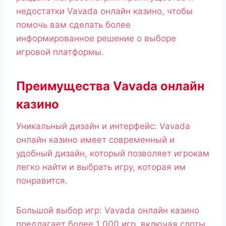
недостатки Vavada онлайн казино, чтобы
помочь вам сделать более
информированное решение о выборе
игровой платформы.
Преимущества Vavada онлайн
казино
Уникальный дизайн и интерфейс: Vavada
онлайн казино имеет современный и
удобный дизайн, который позволяет игрокам
легко найти и выбрать игру, которая им
понравится.
Большой выбор игр: Vavada онлайн казино
предлагает более 1 000 игр, включая слоты,