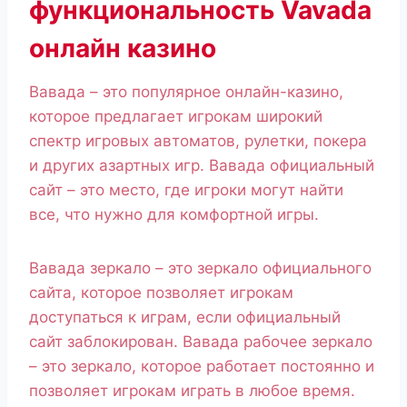
функциональность Vavada
онлайн казино
Вавада – это популярное онлайн-казино,
которое предлагает игрокам широкий
спектр игровых автоматов, рулетки, покера
и других азартных игр. Вавада официальный
сайт – это место, где игроки могут найти
все, что нужно для комфортной игры.
Вавада зеркало – это зеркало официального
сайта, которое позволяет игрокам
доступаться к играм, если официальный
сайт заблокирован. Вавада рабочее зеркало
– это зеркало, которое работает постоянно и
позволяет игрокам играть в любое время.