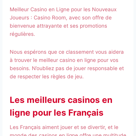
Meilleur Casino en Ligne pour les Nouveaux
Joueurs : Casino Room, avec son offre de
bienvenue attrayante et ses promotions
régulières.
Nous espérons que ce classement vous aidera
à trouver le meilleur casino en ligne pour vos
besoins. N’oubliez pas de jouer responsable et
de respecter les règles de jeu.
Les meilleurs casinos en
ligne pour les Français
Les Français aiment jouer et se divertir, et le
monde des casinos en ligne offre une multitude