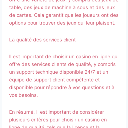
table, des jeux de machine à sous et des jeux
de cartes. Cela garantit que les joueurs ont des
options pour trouver des jeux qui leur plaisent.
La qualité des services client
Il est important de choisir un casino en ligne qui
offre des services clients de qualité, y compris
un support technique disponible 24/7 et un
équipe de support client compétente et
disponible pour répondre à vos questions et à
vos besoins.
En résumé, il est important de considérer
plusieurs critères pour choisir un casino en
ligne de qualité, tels que la licence et la