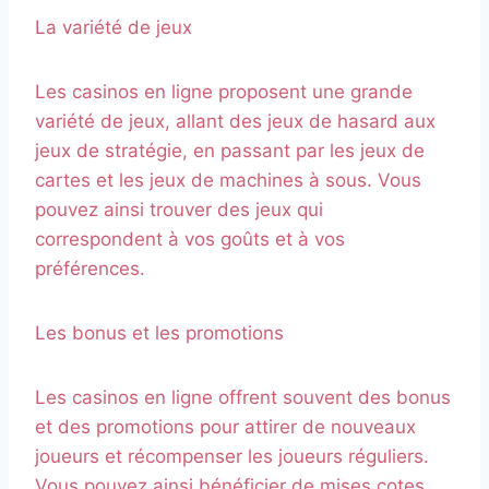
La variété de jeux
Les casinos en ligne proposent une grande
variété de jeux, allant des jeux de hasard aux
jeux de stratégie, en passant par les jeux de
cartes et les jeux de machines à sous. Vous
pouvez ainsi trouver des jeux qui
correspondent à vos goûts et à vos
préférences.
Les bonus et les promotions
Les casinos en ligne offrent souvent des bonus
et des promotions pour attirer de nouveaux
joueurs et récompenser les joueurs réguliers.
Vous pouvez ainsi bénéficier de mises cotes,