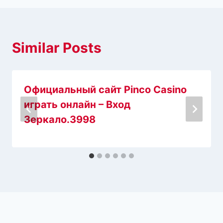
Similar Posts
Официальный сайт Pinco Casino
играть онлайн – Вход
Зеркало.3998