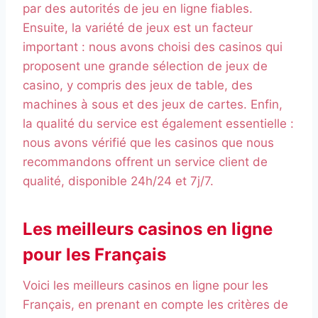
par des autorités de jeu en ligne fiables.
Ensuite, la variété de jeux est un facteur
important : nous avons choisi des casinos qui
proposent une grande sélection de jeux de
casino, y compris des jeux de table, des
machines à sous et des jeux de cartes. Enfin,
la qualité du service est également essentielle :
nous avons vérifié que les casinos que nous
recommandons offrent un service client de
qualité, disponible 24h/24 et 7j/7.
Les meilleurs casinos en ligne
pour les Français
Voici les meilleurs casinos en ligne pour les
Français, en prenant en compte les critères de