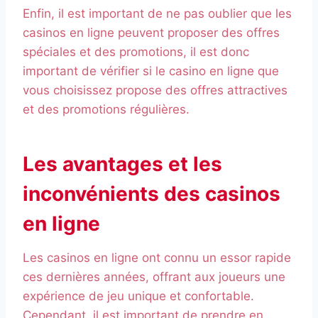
Enfin, il est important de ne pas oublier que les
casinos en ligne peuvent proposer des offres
spéciales et des promotions, il est donc
important de vérifier si le casino en ligne que
vous choisissez propose des offres attractives
et des promotions régulières.
Les avantages et les
inconvénients des casinos
en ligne
Les casinos en ligne ont connu un essor rapide
ces dernières années, offrant aux joueurs une
expérience de jeu unique et confortable.
Cependant, il est important de prendre en