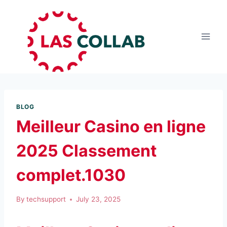
BLOG
Meilleur Casino en ligne
2025 Classement
complet.1030
By
techsupport
July 23, 2025