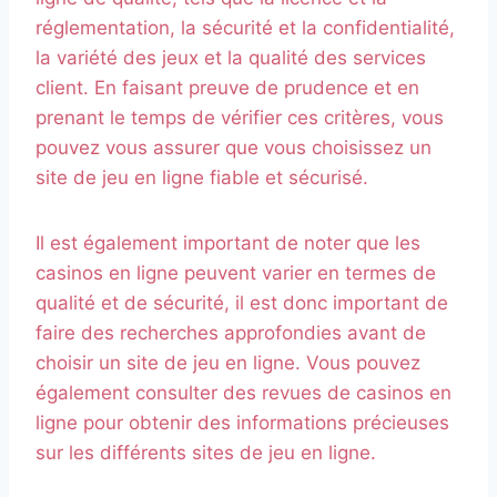
réglementation, la sécurité et la confidentialité,
la variété des jeux et la qualité des services
client. En faisant preuve de prudence et en
prenant le temps de vérifier ces critères, vous
pouvez vous assurer que vous choisissez un
site de jeu en ligne fiable et sécurisé.
Il est également important de noter que les
casinos en ligne peuvent varier en termes de
qualité et de sécurité, il est donc important de
faire des recherches approfondies avant de
choisir un site de jeu en ligne. Vous pouvez
également consulter des revues de casinos en
ligne pour obtenir des informations précieuses
sur les différents sites de jeu en ligne.