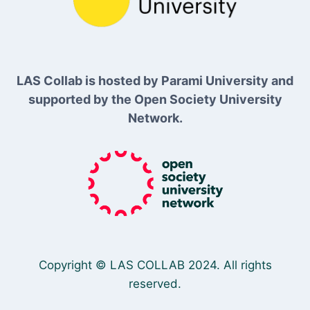
LAS Collab is hosted by Parami University and
supported by the Open Society University
Network.
Copyright © LAS COLLAB 2024. All rights
reserved.