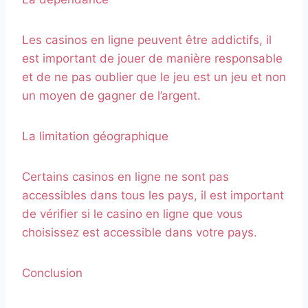
Les casinos en ligne peuvent être addictifs, il
est important de jouer de manière responsable
et de ne pas oublier que le jeu est un jeu et non
un moyen de gagner de l’argent.
La limitation géographique
Certains casinos en ligne ne sont pas
accessibles dans tous les pays, il est important
de vérifier si le casino en ligne que vous
choisissez est accessible dans votre pays.
Conclusion