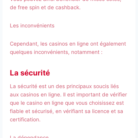
de free spin et de cashback.
Les inconvénients
Cependant, les casinos en ligne ont également
quelques inconvénients, notamment :
La sécurité
La sécurité est un des principaux soucis liés
aux casinos en ligne. Il est important de vérifier
que le casino en ligne que vous choisissez est
fiable et sécurisé, en vérifiant sa licence et sa
certification.
La dépendance