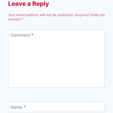
Leave a Reply
Your email address will not be published.
Required fields are
marked
*
Comment
*
Name
*