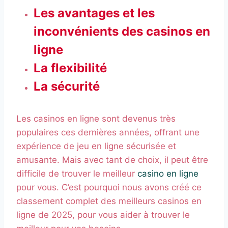
Les avantages et les
inconvénients des casinos en
ligne
La flexibilité
La sécurité
Les casinos en ligne sont devenus très
populaires ces dernières années, offrant une
expérience de jeu en ligne sécurisée et
amusante. Mais avec tant de choix, il peut être
difficile de trouver le meilleur
casino en ligne
pour vous. C’est pourquoi nous avons créé ce
classement complet des meilleurs casinos en
ligne de 2025, pour vous aider à trouver le