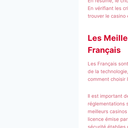
En résumé, le cho
En vérifiant les c
trouver le casino
Les Meille
Français
Les Français sont
de la technologie
comment choisir l
Il est important 
réglementations st
meilleurs casinos
licence émise par
sécurité établies