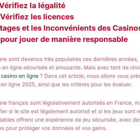
Vérifiez la légalité
 Vérifiez les licences
tages et les Inconvénients des Casino
 pour jouer de manière responsable
gne sont devenus très populaires ces dernières années, 
u en ligne sécurisée et amusante. Mais avec tant de ch
r
casino en ligne
? Dans cet article, nous allons vous pré
en ligne 2025, ainsi que les critères pour les évaluer.
gne français sont législativement autorisés en France, ma
ier si le site est légalement autorisé et si les jeux sont
fiables offrent une expérience de jeu sécurisée, avec d
es pour protéger vos données et vos gains.