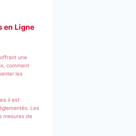
s en Ligne
offrant une
oix, comment
senter les
is il est
 réglementés. Les
es mesures de