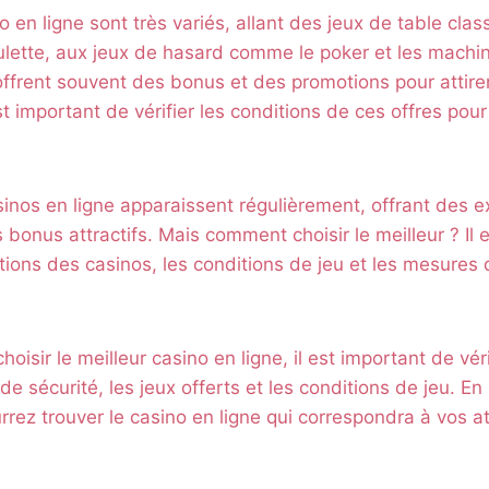
o en ligne sont très variés, allant des jeux de table cl
oulette, aux jeux de hasard comme le poker et les machi
offrent souvent des bonus et des promotions pour attir
st important de vérifier les conditions de ces offres pour 
nos en ligne apparaissent régulièrement, offrant des e
 bonus attractifs. Mais comment choisir le meilleur ? Il 
tations des casinos, les conditions de jeu et les mesures
oisir le meilleur casino en ligne, il est important de véri
de sécurité, les jeux offerts et les conditions de jeu. En
urrez trouver le casino en ligne qui correspondra à vos a