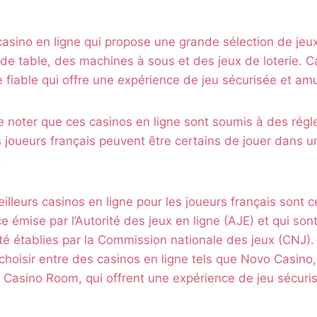
asino en ligne qui propose une grande sélection de jeux
de table, des machines à sous et des jeux de loterie. 
e fiable qui offre une expérience de jeu sécurisée et am
de noter que ces casinos en ligne sont soumis à des rég
es joueurs français peuvent être certains de jouer dans
.
illeurs casinos en ligne pour les joueurs français sont c
e émise par l’Autorité des jeux en ligne (AJE) et qui so
é établies par la Commission nationale des jeux (CNJ).
choisir entre des casinos en ligne tels que Novo Casino
 Casino Room, qui offrent une expérience de jeu sécuri