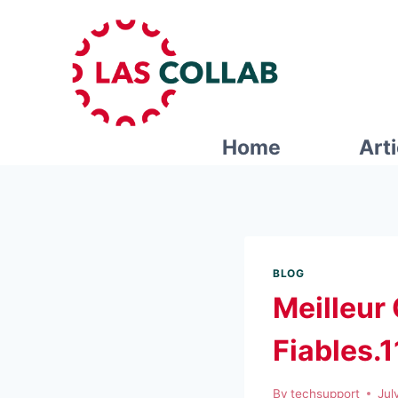
Home
Art
BLOG
Meilleur
Fiables.
By
techsupport
Jul