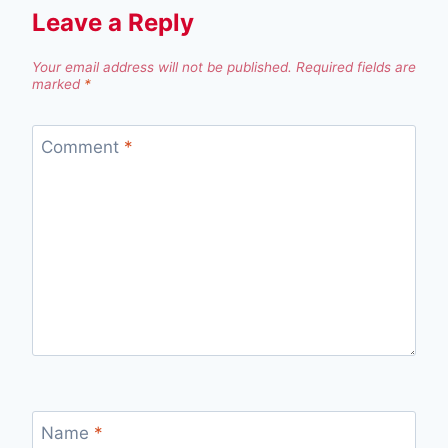
Leave a Reply
Your email address will not be published.
Required fields are
marked
*
Comment
*
Name
*