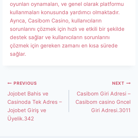
oyunları oynamaları, ve genel olarak platformu
kullanmaları konusunda yardımcı olmaktadır.
Ayrıca, Casibom Casino, kullanıcıların
sorunlarını çözmek için hızlı ve etkili bir şekilde
destek sağlar ve kullanıcıların sorunlarını
çözmek için gereken zamanı en kısa sürede
sağlar.
PREVIOUS
NEXT
Jojobet Bahis ve
Casibom Giri Adresi –
Casinoda Tek Adres –
Casibom casino Gncel
Jojobet Giriş ve
Giri Adresi.3011
Üyelik.342