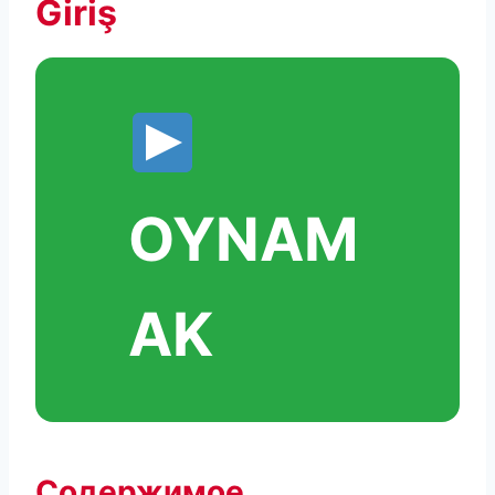
Giriş
OYNAM
AK
Содержимое