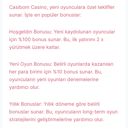
Casibom Casino, yeni oyunculara özel teklifler
sunar. İşte en popüler bonuslar:
Hoşgeldin Bonusu: Yeni kaydolunan oyuncular
için %100 bonus sunar. Bu, ilk yatırımı 2 x
yürütmek üzere katlar.
Yeni Oyun Bonusu: Belirli oyunlarda kazanılan
her para birimi için %10 bonus sunar. Bu,
oyuncuların yeni oyunları denemelerine
yardımcı olur.
Yıllık Bonuslar: Yıllık döneme göre belirli
bonuslar sunar. Bu, oyuncuların long-term oyun
stratejilerini geliştirmelerine yardımcı olur.