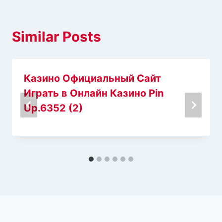
Similar Posts
Казино Официальный Сайт
Играть в Онлайн Казино Pin
Up.6352 (2)