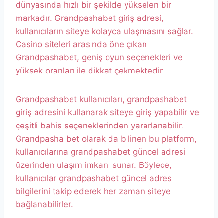
dünyasında hızlı bir şekilde yükselen bir
markadır. Grandpashabet giriş adresi,
kullanıcıların siteye kolayca ulaşmasını sağlar.
Casino siteleri arasında öne çıkan
Grandpashabet, geniş oyun seçenekleri ve
yüksek oranları ile dikkat çekmektedir.
Grandpashabet kullanıcıları, grandpashabet
giriş adresini kullanarak siteye giriş yapabilir ve
çeşitli bahis seçeneklerinden yararlanabilir.
Grandpasha bet olarak da bilinen bu platform,
kullanıcılarına grandpashabet güncel adresi
üzerinden ulaşım imkanı sunar. Böylece,
kullanıcılar grandpashabet güncel adres
bilgilerini takip ederek her zaman siteye
bağlanabilirler.