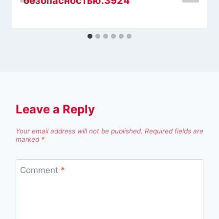
безопасностью.3924
Leave a Reply
Your email address will not be published.
Required fields are
marked
*
Comment
*