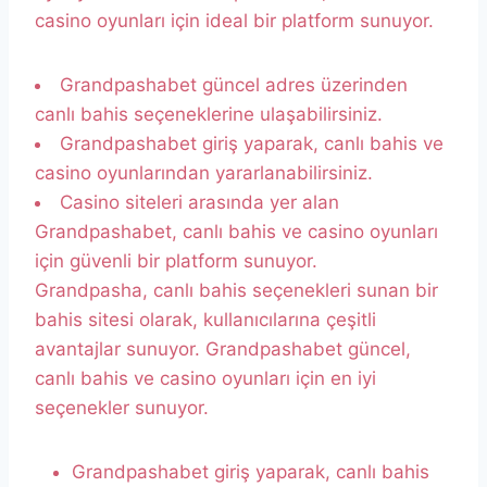
casino oyunları için ideal bir platform sunuyor.
Grandpashabet güncel adres üzerinden
canlı bahis seçeneklerine ulaşabilirsiniz.
Grandpashabet giriş yaparak, canlı bahis ve
casino oyunlarından yararlanabilirsiniz.
Casino siteleri arasında yer alan
Grandpashabet, canlı bahis ve casino oyunları
için güvenli bir platform sunuyor.
Grandpasha, canlı bahis seçenekleri sunan bir
bahis sitesi olarak, kullanıcılarına çeşitli
avantajlar sunuyor. Grandpashabet güncel,
canlı bahis ve casino oyunları için en iyi
seçenekler sunuyor.
Grandpashabet giriş yaparak, canlı bahis