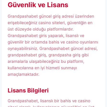
Güvenlik ve Lisans
Grandpashabet güncel giriş adresi üzerinden
erişebileceğiniz casino siteleri, güvenliğin en
üst düzeyde olduğu platformlardır.
Grandpashabet giris yaparak, lisanslı ve
güvenilir bir ortamda bahis ve casino oyunlarını
oynayabilirsiniz. Grandpashabet güncel adresi,
grandpashabet giriş, grandpasha giriş gibi
aramalarla ulaşabileceğiniz bu platform,
kullanıcılarına en iyi hizmeti sunmayı
amaçlamaktadır.
Lisans Bilgileri
Grandpashabet, lisanslı bir bahis ve casino