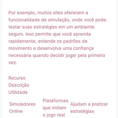
Por exemplo, muitos sites oferecem a
funcionalidade de simulação, onde você pode
testar suas estratégias em um ambiente
seguro. Isso permite que você aprenda
rapidamente, entende os padrões de
movimento e desenvolva uma confiança
necessária quando decidir jogar pela primeira
vez.
Recurso
Descrição
Utilidade
Plataformas
Simuladores
Ajudam a praticar
que imitam
Online
estratégias
o jogo real