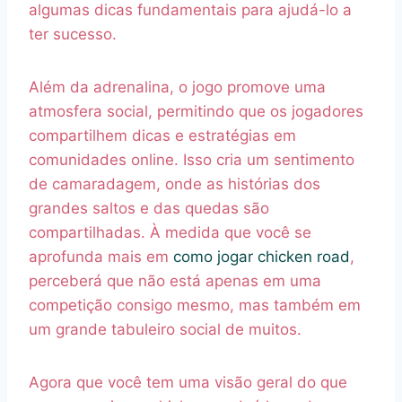
algumas dicas fundamentais para ajudá-lo a
ter sucesso.
Além da adrenalina, o jogo promove uma
atmosfera social, permitindo que os jogadores
compartilhem dicas e estratégias em
comunidades online. Isso cria um sentimento
de camaradagem, onde as histórias dos
grandes saltos e das quedas são
compartilhadas. À medida que você se
aprofunda mais em
como jogar chicken road
,
perceberá que não está apenas em uma
competição consigo mesmo, mas também em
um grande tabuleiro social de muitos.
Agora que você tem uma visão geral do que