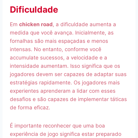
Dificuldade
Em
chicken road
, a dificuldade aumenta a
medida que você avança. Inicialmente, as
fornalhas são mais espaçadas e menos
intensas. No entanto, conforme você
accumulate sucessos, a velocidade e a
intensidade aumentam. Isso significa que os
jogadores devem ser capazes de adaptar suas
estratégias rapidamente. Os jogadores mais
experientes aprenderam a lidar com esses
desafios e são capazes de implementar táticas
de forma eficaz.
É importante reconhecer que uma boa
experiência de jogo significa estar preparado