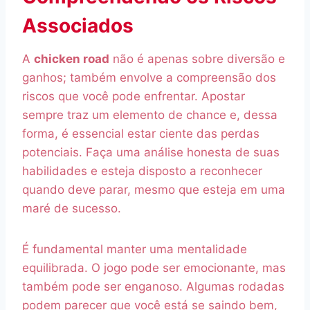
Associados
A
chicken road
não é apenas sobre diversão e
ganhos; também envolve a compreensão dos
riscos que você pode enfrentar. Apostar
sempre traz um elemento de chance e, dessa
forma, é essencial estar ciente das perdas
potenciais. Faça uma análise honesta de suas
habilidades e esteja disposto a reconhecer
quando deve parar, mesmo que esteja em uma
maré de sucesso.
É fundamental manter uma mentalidade
equilibrada. O jogo pode ser emocionante, mas
também pode ser enganoso. Algumas rodadas
podem parecer que você está se saindo bem,