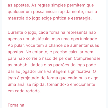
as apostas. As regras simples permitem que
qualquer um possa iniciar rapidamente, mas a
maestria do jogo exige prática e estratégia.
Durante o jogo, cada fornalha representa não
apenas um obstáculo, mas uma oportunidade.
Ao pular, você tem a chance de aumentar suas
apostas. No entanto, é preciso calcular bem
para não correr o risco de perder. Compreender
as probabilidades e os padrões do jogo pode
dar ao jogador uma vantagem significativa. O
jogo é projetado de forma que cada pulo exige
uma análise rápida, tornando-o emocionante
em cada rodada.
Fornalha