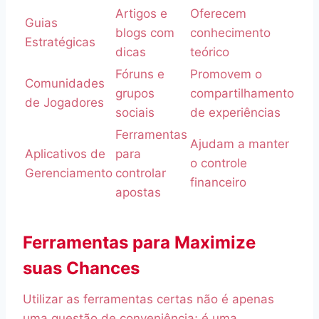
Artigos e
Oferecem
Guias
blogs com
conhecimento
Estratégicas
dicas
teórico
Fóruns e
Promovem o
Comunidades
grupos
compartilhamento
de Jogadores
sociais
de experiências
Ferramentas
Ajudam a manter
Aplicativos de
para
o controle
Gerenciamento
controlar
financeiro
apostas
Ferramentas para Maximize
suas Chances
Utilizar as ferramentas certas não é apenas
uma questão de conveniência; é uma