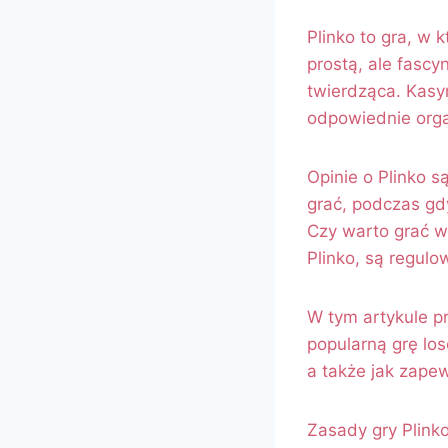
Plinko to gra, w 
prostą, ale fascy
twierdząca. Kasyn
odpowiednie orga
Opinie o Plinko s
grać, podczas gdy
Czy warto grać w 
Plinko, są regul
W tym artykule p
popularną grę lo
a także jak zape
Zasady gry Plinko