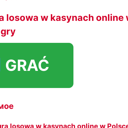
ra losowa w kasynach online
 gry
GRAĆ
мое
 gra losowa w kasynach online w Polsc