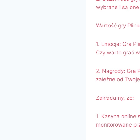
wybrane i są one
Wartość gry Plink
1. Emocje: Gra Pl
Czy warto grać w 
2. Nagrody: Gra 
zależne od Twojej
Zakładamy, że:
1. Kasyna online 
monitorowane prz