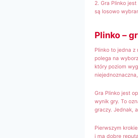
2. Gra Plinko jes
są losowo wybran
Plinko – 
Plinko to jedna z
polega na wybor
który poziom wygr
niejednoznaczna,
Gra Plinko jest 
wynik gry. To ozn
graczy. Jednak, a
Pierwszym krokie
i ma dobre reputa