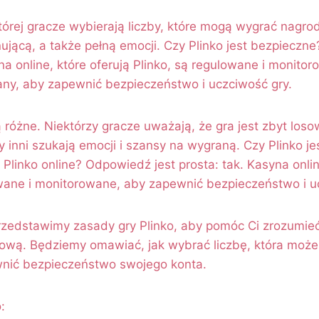
której gracze wybierają liczby, które mogą wygrać nagrod
nującą, a także pełną emocji. Czy Plinko jest bezpieczn
a online, które oferują Plinko, są regulowane i monito
ny, aby zapewnić bezpieczeństwo i uczciwość gry.
ą różne. Niektórzy gracze uważają, że gra jest zbyt los
 inni szukają emocji i szansy na wygraną. Czy Plinko j
Plinko online? Odpowiedź jest prosta: tak. Kasyna onlin
owane i monitorowane, aby zapewnić bezpieczeństwo i u
rzedstawimy zasady gry Plinko, aby pomóc Ci zrozumieć,
sową. Będziemy omawiać, jak wybrać liczbę, która moż
wnić bezpieczeństwo swojego konta.
: