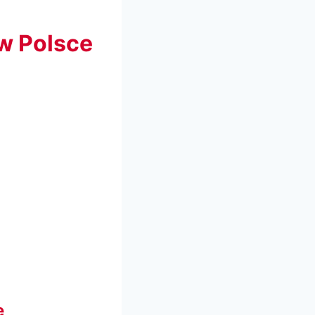
 w Polsce
e