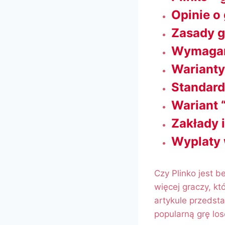
Opinie o 
Zasady g
Wymagan
Warianty
Standard
Wariant 
Zakłady 
Wyplaty 
Czy Plinko jest b
więcej graczy, k
artykule przedst
popularną grę lo