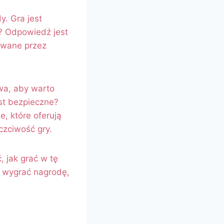
y. Gra jest
e? Odpowiedź jest
rowane przez
owa, aby warto
est bezpieczne?
e, które oferują
czciwość gry.
 jak grać w tę
e wygrać nagrodę,