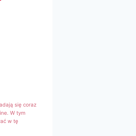
adają się coraz
line. W tym
rać w tę