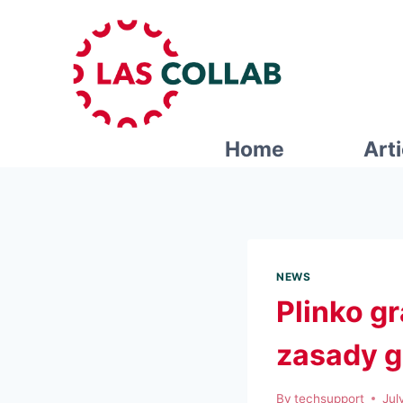
Home
Art
NEWS
Plinko g
zasady g
By
techsupport
Jul