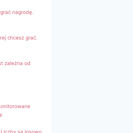
ygrać nagrodę.
rej chcesz grać.
st zależna od
 monitorowane
y.
. Liczby są losowo