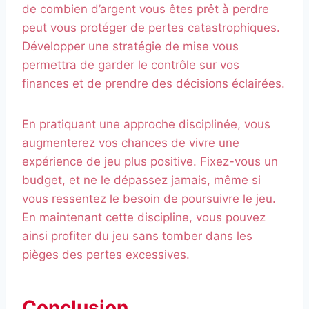
de combien d’argent vous êtes prêt à perdre
peut vous protéger de pertes catastrophiques.
Développer une stratégie de mise vous
permettra de garder le contrôle sur vos
finances et de prendre des décisions éclairées.
En pratiquant une approche disciplinée, vous
augmenterez vos chances de vivre une
expérience de jeu plus positive. Fixez-vous un
budget, et ne le dépassez jamais, même si
vous ressentez le besoin de poursuivre le jeu.
En maintenant cette discipline, vous pouvez
ainsi profiter du jeu sans tomber dans les
pièges des pertes excessives.
Conclusion