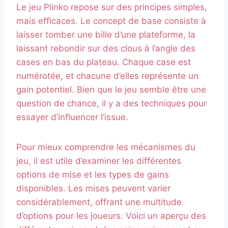
Le jeu Plinko repose sur des principes simples,
mais efficaces. Le concept de base consiste à
laisser tomber une bille d’une plateforme, la
laissant rebondir sur des clous à l’angle des
cases en bas du plateau. Chaque case est
numérotée, et chacune d’elles représente un
gain potentiel. Bien que le jeu semble être une
question de chance, il y a des techniques pour
essayer d’influencer l’issue.
Pour mieux comprendre les mécanismes du
jeu, il est utile d’examiner les différentes
options de mise et les types de gains
disponibles. Les mises peuvent varier
considérablement, offrant une multitude
d’options pour les joueurs. Voici un aperçu des