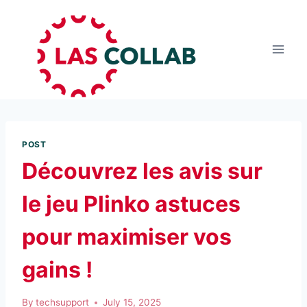
POST
Découvrez les avis sur
le jeu Plinko astuces
pour maximiser vos
gains !
By
techsupport
July 15, 2025