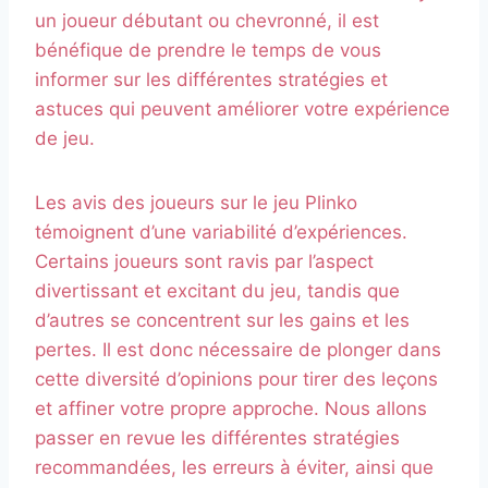
un joueur débutant ou chevronné, il est
bénéfique de prendre le temps de vous
informer sur les différentes stratégies et
astuces qui peuvent améliorer votre expérience
de jeu.
Les avis des joueurs sur le jeu Plinko
témoignent d’une variabilité d’expériences.
Certains joueurs sont ravis par l’aspect
divertissant et excitant du jeu, tandis que
d’autres se concentrent sur les gains et les
pertes. Il est donc nécessaire de plonger dans
cette diversité d’opinions pour tirer des leçons
et affiner votre propre approche. Nous allons
passer en revue les différentes stratégies
recommandées, les erreurs à éviter, ainsi que