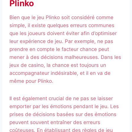
Plinko
Bien que le jeu Plinko soit considéré comme
simple, il existe quelques erreurs communes
que les joueurs doivent éviter afin d’optimiser
leur expérience de jeu. Par exemple, ne pas
prendre en compte le facteur chance peut
mener à des décisions malheureuses. Dans les
jeux de casino, la chance est toujours un
accompagnateur indésirable, et il en va de
même pour Plinko.
Il est également crucial de ne pas se laisser
emporter par les émotions pendant le jeu. Les
prises de décisions basées sur des émotions
peuvent souvent entraîner des erreurs
coûteuses. En établissant des règles de jeu