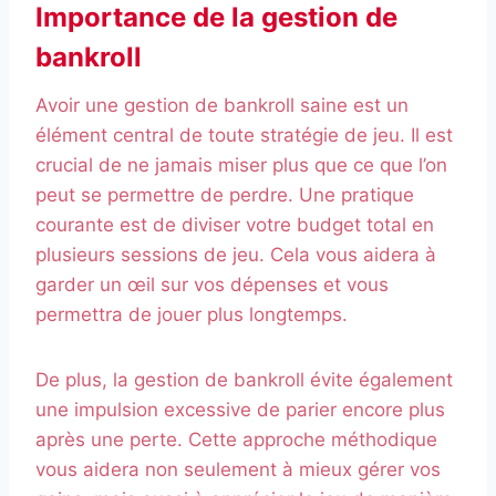
Importance de la gestion de
bankroll
Avoir une gestion de bankroll saine est un
élément central de toute stratégie de jeu. Il est
crucial de ne jamais miser plus que ce que l’on
peut se permettre de perdre. Une pratique
courante est de diviser votre budget total en
plusieurs sessions de jeu. Cela vous aidera à
garder un œil sur vos dépenses et vous
permettra de jouer plus longtemps.
De plus, la gestion de bankroll évite également
une impulsion excessive de parier encore plus
après une perte. Cette approche méthodique
vous aidera non seulement à mieux gérer vos