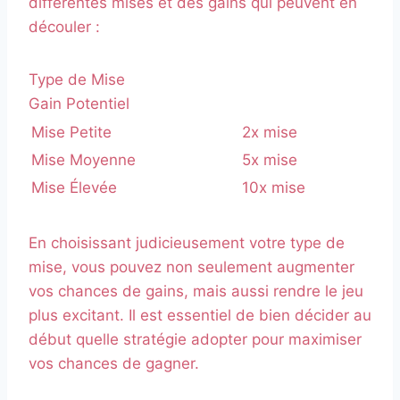
différentes mises et des gains qui peuvent en
découler :
Type de Mise
Gain Potentiel
Mise Petite
2x mise
Mise Moyenne
5x mise
Mise Élevée
10x mise
En choisissant judicieusement votre type de
mise, vous pouvez non seulement augmenter
vos chances de gains, mais aussi rendre le jeu
plus excitant. Il est essentiel de bien décider au
début quelle stratégie adopter pour maximiser
vos chances de gagner.