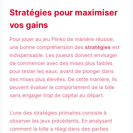
Stratégies pour maximiser
vos gains
Pour jouer au jeu Plinko de manière réussie,
une bonne compréhension des
stratégies
est
indispensable. Les joueurs doivent envisager
de commencer avec des mises plus faibles
pour tester les eaux, avant de plonger dans
des mises plus élevées. De cette manière, ils
peuvent évaluer le comportement de la bille
sans engager trop de capital au départ.
L’une des stratégies primaires consiste à
observer les jeux précédents. En analysant
comment la bille a réagi dans des parties