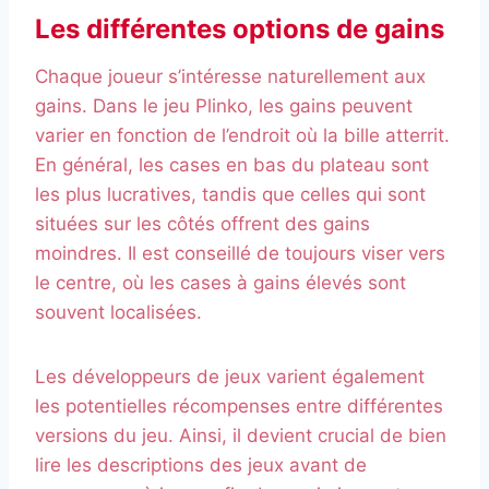
Les différentes options de gains
Chaque joueur s’intéresse naturellement aux
gains. Dans le jeu Plinko, les gains peuvent
varier en fonction de l’endroit où la bille atterrit.
En général, les cases en bas du plateau sont
les plus lucratives, tandis que celles qui sont
situées sur les côtés offrent des gains
moindres. Il est conseillé de toujours viser vers
le centre, où les cases à gains élevés sont
souvent localisées.
Les développeurs de jeux varient également
les potentielles récompenses entre différentes
versions du jeu. Ainsi, il devient crucial de bien
lire les descriptions des jeux avant de