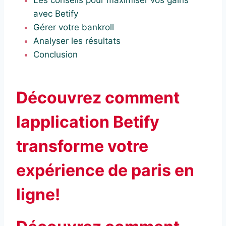
Les conseils pour maximiser vos gains
avec Betify
Gérer votre bankroll
Analyser les résultats
Conclusion
Découvrez comment
lapplication Betify
transforme votre
expérience de paris en
ligne!