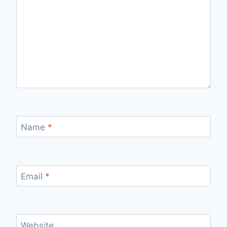
Name
*
Email
*
Website