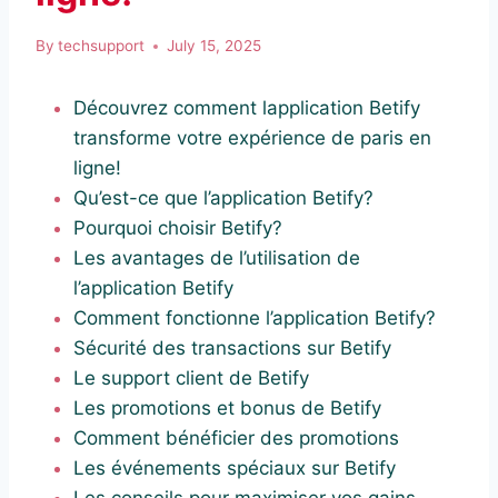
By
techsupport
July 15, 2025
Découvrez comment lapplication Betify
transforme votre expérience de paris en
ligne!
Qu’est-ce que l’application Betify?
Pourquoi choisir Betify?
Les avantages de l’utilisation de
l’application Betify
Comment fonctionne l’application Betify?
Sécurité des transactions sur Betify
Le support client de Betify
Les promotions et bonus de Betify
Comment bénéficier des promotions
Les événements spéciaux sur Betify