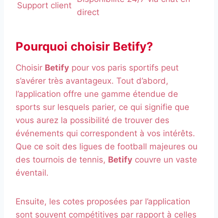
Support client
direct
Pourquoi choisir Betify?
Choisir
Betify
pour vos paris sportifs peut
s’avérer très avantageux. Tout d’abord,
l’application offre une gamme étendue de
sports sur lesquels parier, ce qui signifie que
vous aurez la possibilité de trouver des
événements qui correspondent à vos intérêts.
Que ce soit des ligues de football majeures ou
des tournois de tennis,
Betify
couvre un vaste
éventail.
Ensuite, les cotes proposées par l’application
sont souvent compétitives par rapport à celles