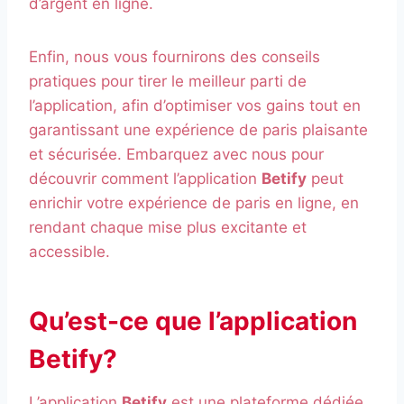
d’argent en ligne.
Enfin, nous vous fournirons des conseils
pratiques pour tirer le meilleur parti de
l’application, afin d’optimiser vos gains tout en
garantissant une expérience de paris plaisante
et sécurisée. Embarquez avec nous pour
découvrir comment l’application
Betify
peut
enrichir votre expérience de paris en ligne, en
rendant chaque mise plus excitante et
accessible.
Qu’est-ce que l’application
Betify?
L’application
Betify
est une plateforme dédiée