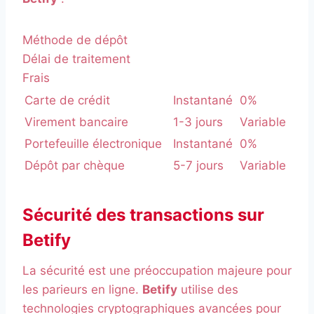
Méthode de dépôt
Délai de traitement
Frais
Carte de crédit
Instantané
0%
Virement bancaire
1-3 jours
Variable
Portefeuille électronique
Instantané
0%
Dépôt par chèque
5-7 jours
Variable
Sécurité des transactions sur
Betify
La sécurité est une préoccupation majeure pour
les parieurs en ligne.
Betify
utilise des
technologies cryptographiques avancées pour