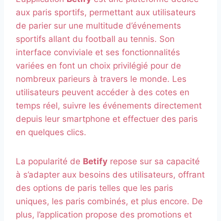
aux paris sportifs, permettant aux utilisateurs
de parier sur une multitude d’événements
sportifs allant du football au tennis. Son
interface conviviale et ses fonctionnalités
variées en font un choix privilégié pour de
nombreux parieurs à travers le monde. Les
utilisateurs peuvent accéder à des cotes en
temps réel, suivre les événements directement
depuis leur smartphone et effectuer des paris
en quelques clics.
La popularité de
Betify
repose sur sa capacité
à s’adapter aux besoins des utilisateurs, offrant
des options de paris telles que les paris
uniques, les paris combinés, et plus encore. De
plus, l’application propose des promotions et