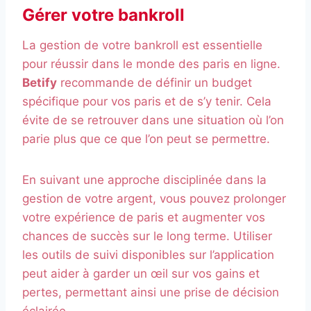
Gérer votre bankroll
La gestion de votre bankroll est essentielle
pour réussir dans le monde des paris en ligne.
Betify
recommande de définir un budget
spécifique pour vos paris et de s’y tenir. Cela
évite de se retrouver dans une situation où l’on
parie plus que ce que l’on peut se permettre.
En suivant une approche disciplinée dans la
gestion de votre argent, vous pouvez prolonger
votre expérience de paris et augmenter vos
chances de succès sur le long terme. Utiliser
les outils de suivi disponibles sur l’application
peut aider à garder un œil sur vos gains et
pertes, permettant ainsi une prise de décision