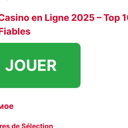
 Casino en Ligne 2025 – Top 
Fiables
JOUER
мое
res de Sélection