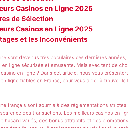
leurs Casinos en Ligne 2025
res de Sélection
leurs Casinos en Ligne 2025
tages et les Inconvénients
gne sont devenus très populaires ces dernières années, 
u en ligne sécurisée et amusante. Mais avec tant de ch
r casino en ligne ? Dans cet article, nous vous présenter
 en ligne fiables en France, pour vous aider à trouver le
gne français sont soumis à des réglementations strictes 
ansparence des transactions. Les meilleurs casinos en lig
de hasard variés, des bonus attractifs et des promotions