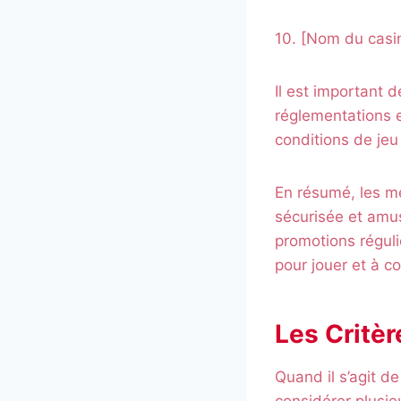
10. [Nom du casi
Il est important 
réglementations et
conditions de jeu
En résumé, les me
sécurisée et amu
promotions réguli
pour jouer et à 
Les Critèr
Quand il s’agit de
considérer plusie