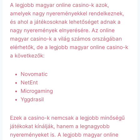
A legjobb magyar online casino-k azok,
amelyek nagy nyereményekkel rendelkeznek,
és ahol a játékosoknak lehetőséget adnak a
nagy nyeremények elnyerésére. Az online
magyar casino-k a világ számos országában
elérhetők, de a legjobb magyar online casino-k
a következők:
Novomatic
NetEnt
Microgaming
Yggdrasil
Ezek a casino-k nemcsak a legjobb minőségű
játékokat kínálják, hanem a legnagyobb
nyereményeket is. A legjobb magyar online