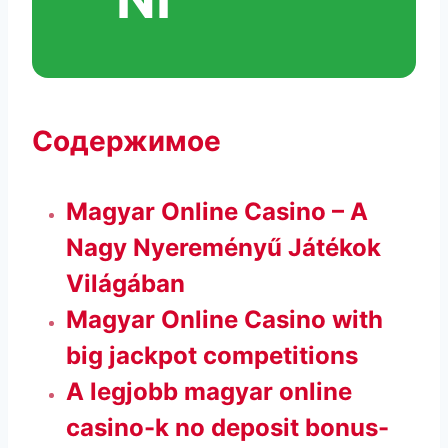
Содержимое
Magyar Online Casino – A
Nagy Nyereményű Játékok
Világában
Magyar Online Casino with
big jackpot competitions
A legjobb magyar online
casino-k no deposit bonus-