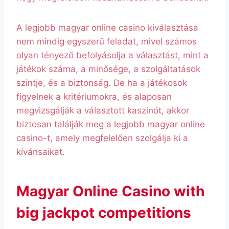
A legjobb magyar online casino kiválasztása
nem mindig egyszerű feladat, mivel számos
olyan tényező befolyásolja a választást, mint a
játékok száma, a minősége, a szolgáltatások
szintje, és a biztonság. De ha a játékosok
figyelnek a kritériumokra, és alaposan
megvizsgálják a választott kaszinót, akkor
biztosan találják meg a legjobb magyar online
casino-t, amely megfelelően szolgálja ki a
kívánsaikat.
Magyar Online Casino with
big jackpot competitions