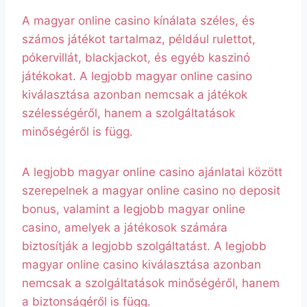
A magyar online casino kínálata széles, és
számos játékot tartalmaz, például rulettot,
pókervillát, blackjackot, és egyéb kaszinó
játékokat. A legjobb magyar online casino
kiválasztása azonban nemcsak a játékok
szélességéről, hanem a szolgáltatások
minőségéről is függ.
A legjobb magyar online casino ajánlatai között
szerepelnek a magyar online casino no deposit
bonus, valamint a legjobb magyar online
casino, amelyek a játékosok számára
biztosítják a legjobb szolgáltatást. A legjobb
magyar online casino kiválasztása azonban
nemcsak a szolgáltatások minőségéről, hanem
a biztonságéről is függ.