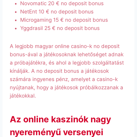
Novomatic 20 € no deposit bonus
NetEnt 10 € no deposit bonus
Microgaming 15 € no deposit bonus
Yggdrasil 25 € no deposit bonus
A legjobb magyar online casino-k no deposit
bonus-ával a játékosoknak lehetőséget adnak
a próbajátékra, és ahol a legjobb szolgáltatást
kínálják. A no deposit bonus a játékosok
számára ingyenes pénz, amelyet a casino-k
nyújtanak, hogy a játékosok próbálkozzanak a
játékokkal.
Az online kaszinók nagy
nyereményű versenyei