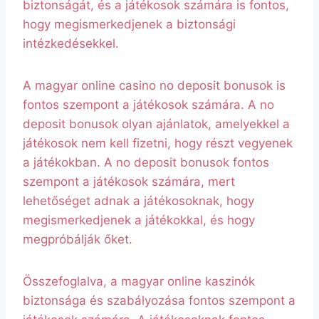
biztonságát, és a játékosok számára is fontos,
hogy megismerkedjenek a biztonsági
intézkedésekkel.
A magyar online casino no deposit bonusok is
fontos szempont a játékosok számára. A no
deposit bonusok olyan ajánlatok, amelyekkel a
játékosok nem kell fizetni, hogy részt vegyenek
a játékokban. A no deposit bonusok fontos
szempont a játékosok számára, mert
lehetőséget adnak a játékosoknak, hogy
megismerkedjenek a játékokkal, és hogy
megpróbálják őket.
Összefoglalva, a magyar online kaszinók
biztonsága és szabályozása fontos szempont a