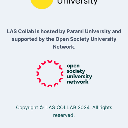
LAS Collab is hosted by Parami University and
supported by the Open Society University
Network.
Copyright © LAS COLLAB 2024. All rights
reserved.