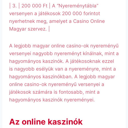
| 3. | 200 000 Ft | A “Nyereménytábla”
versenyen a játékosok 200 000 forintot
nyerhetnek meg, amelyet a Casino Online
Magyar szervez. |
A legjobb magyar online casino-ok nyereményű
versenyei nagyobb nyereményt kínálnak, mint a
hagyományos kaszinók. A játékosoknak ezzel
is nagyobb esélyük van a nyereményre, mint a
hagyományos kaszinókban. A legjobb magyar
online casino-ok nyereményű versenyei a
játékosok számára is fontosabb, mint a
hagyományos kaszinók nyereményei.
Az online kaszinók