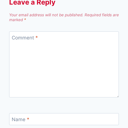
Leave a Reply
Your email address will not be published.
Required fields are
marked
*
Comment
*
Name
*