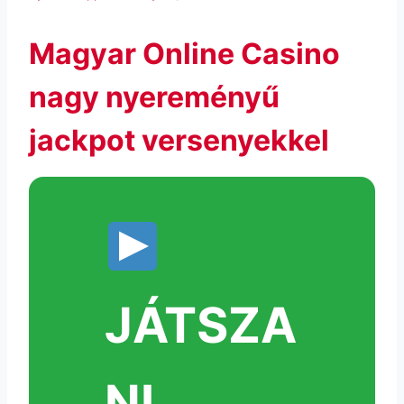
Magyar Online Casino
nagy nyereményű
jackpot versenyekkel
JÁTSZA
NI