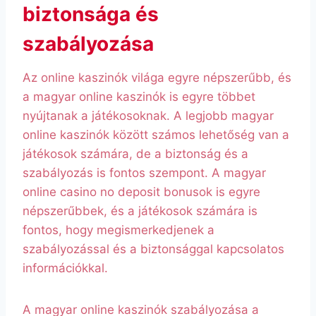
biztonsága és
szabályozása
Az online kaszinók világa egyre népszerűbb, és
a magyar online kaszinók is egyre többet
nyújtanak a játékosoknak. A legjobb magyar
online kaszinók között számos lehetőség van a
játékosok számára, de a biztonság és a
szabályozás is fontos szempont. A magyar
online casino no deposit bonusok is egyre
népszerűbbek, és a játékosok számára is
fontos, hogy megismerkedjenek a
szabályozással és a biztonsággal kapcsolatos
információkkal.
A magyar online kaszinók szabályozása a