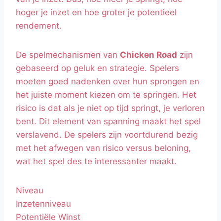
hoger je inzet en hoe groter je potentieel
rendement.
De spelmechanismen van
Chicken Road
zijn
gebaseerd op geluk en strategie. Spelers
moeten goed nadenken over hun sprongen en
het juiste moment kiezen om te springen. Het
risico is dat als je niet op tijd springt, je verloren
bent. Dit element van spanning maakt het spel
verslavend. De spelers zijn voortdurend bezig
met het afwegen van risico versus beloning,
wat het spel des te interessanter maakt.
Niveau
Inzetenniveau
Potentiële Winst