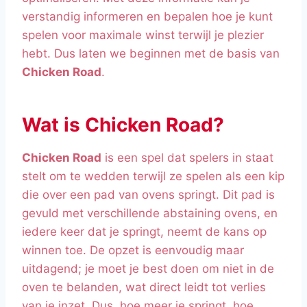
verstandig informeren en bepalen hoe je kunt
spelen voor maximale winst terwijl je plezier
hebt. Dus laten we beginnen met de basis van
Chicken Road
.
Wat is Chicken Road?
Chicken Road
is een spel dat spelers in staat
stelt om te wedden terwijl ze spelen als een kip
die over een pad van ovens springt. Dit pad is
gevuld met verschillende abstaining ovens, en
iedere keer dat je springt, neemt de kans op
winnen toe. De opzet is eenvoudig maar
uitdagend; je moet je best doen om niet in de
oven te belanden, wat direct leidt tot verlies
van je inzet. Dus, hoe meer je springt, hoe