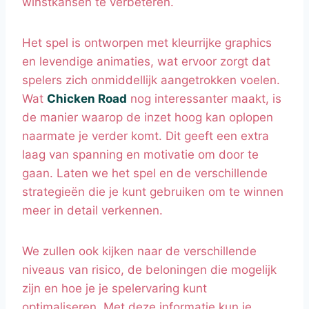
winstkansen te verbeteren.
Het spel is ontworpen met kleurrijke graphics
en levendige animaties, wat ervoor zorgt dat
spelers zich onmiddellijk aangetrokken voelen.
Wat
Chicken Road
nog interessanter maakt, is
de manier waarop de inzet hoog kan oplopen
naarmate je verder komt. Dit geeft een extra
laag van spanning en motivatie om door te
gaan. Laten we het spel en de verschillende
strategieën die je kunt gebruiken om te winnen
meer in detail verkennen.
We zullen ook kijken naar de verschillende
niveaus van risico, de beloningen die mogelijk
zijn en hoe je je spelervaring kunt
optimaliseren. Met deze informatie kun je