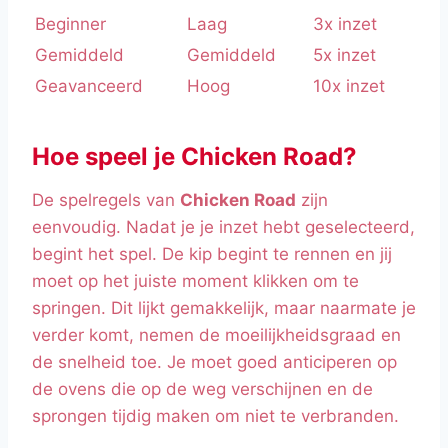
Beginner
Laag
3x inzet
Gemiddeld
Gemiddeld
5x inzet
Geavanceerd
Hoog
10x inzet
Hoe speel je Chicken Road?
De spelregels van
Chicken Road
zijn
eenvoudig. Nadat je je inzet hebt geselecteerd,
begint het spel. De kip begint te rennen en jij
moet op het juiste moment klikken om te
springen. Dit lijkt gemakkelijk, maar naarmate je
verder komt, nemen de moeilijkheidsgraad en
de snelheid toe. Je moet goed anticiperen op
de ovens die op de weg verschijnen en de
sprongen tijdig maken om niet te verbranden.