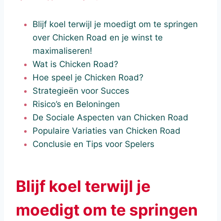
Blijf koel terwijl je moedigt om te springen
over Chicken Road en je winst te
maximaliseren!
Wat is Chicken Road?
Hoe speel je Chicken Road?
Strategieën voor Succes
Risico’s en Beloningen
De Sociale Aspecten van Chicken Road
Populaire Variaties van Chicken Road
Conclusie en Tips voor Spelers
Blijf koel terwijl je
moedigt om te springen