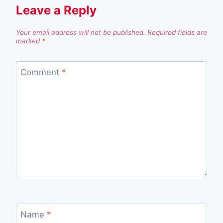
Leave a Reply
Your email address will not be published.
Required fields are
marked
*
Comment
*
Name
*