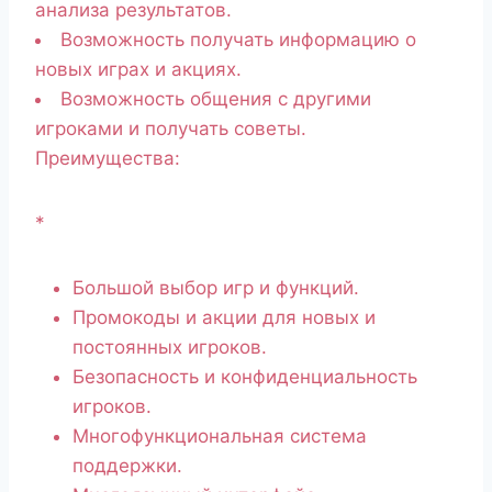
анализа результатов.
Возможность получать информацию о
новых играх и акциях.
Возможность общения с другими
игроками и получать советы.
Преимущества:
*
Большой выбор игр и функций.
Промокоды и акции для новых и
постоянных игроков.
Безопасность и конфиденциальность
игроков.
Многофункциональная система
поддержки.