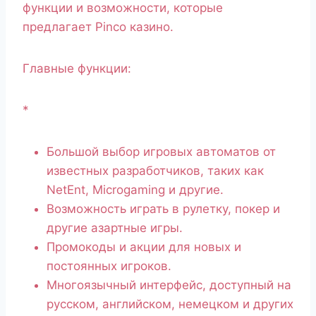
функции и возможности, которые
предлагает Pinco казино.
Главные функции:
*
Большой выбор игровых автоматов от
известных разработчиков, таких как
NetEnt, Microgaming и другие.
Возможность играть в рулетку, покер и
другие азартные игры.
Промокоды и акции для новых и
постоянных игроков.
Многоязычный интерфейс, доступный на
русском, английском, немецком и других