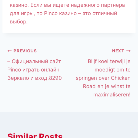
казино. Если вы ищете надежного партнера
для игры, то Pinco казино – это отличный
выбор.
PREVIOUS
NEXT
– Официальный сайт
Blijf koel terwijl je
Pinco играть онлайн
moedigt om te
Зеркало и вход.8290
springen over Chicken
Road en je winst te
maximaliseren!
Similar Posts