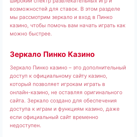
широкий спектр развлекательных игр и
возможностей для ставок. В этом разделе
мы рассмотрим зеркало и вход в Пинко
казино, чтобы помочь вам начать играть как
можно быстрее.
Зеркало Пинко Казино
Зеркало Пинко казино – это дополнительный
доступ к официальному сайту казино,
который позволяет игрокам играть в
онлайн-казино, не оставляя оригинального
сайта. Зеркало создано для обеспечения
доступа к играм и функциям казино, даже
если официальный сайт временно
недоступен.