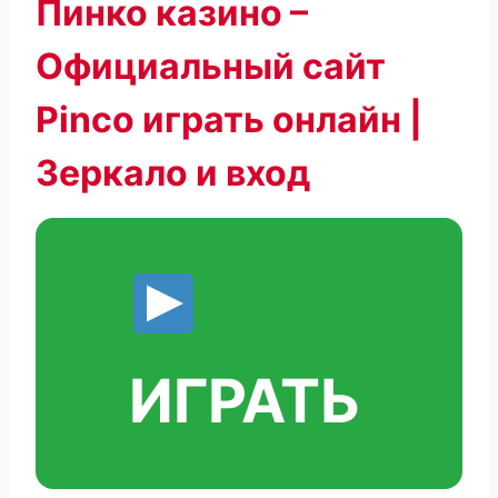
Пинко казино –
Официальный сайт
Pinco играть онлайн |
Зеркало и вход
ИГРАТЬ