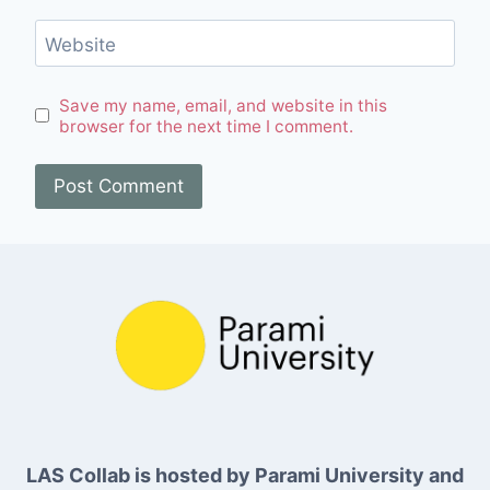
Website
Save my name, email, and website in this
browser for the next time I comment.
LAS Collab is hosted by Parami University and