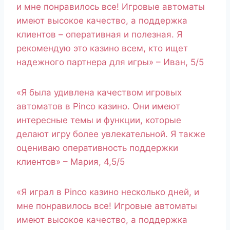
и мне понравилось все! Игровые автоматы
имеют высокое качество, а поддержка
клиентов – оперативная и полезная. Я
рекомендую это казино всем, кто ищет
надежного партнера для игры» – Иван, 5/5
«Я была удивлена качеством игровых
автоматов в Pinco казино. Они имеют
интересные темы и функции, которые
делают игру более увлекательной. Я также
оцениваю оперативность поддержки
клиентов» – Мария, 4,5/5
«Я играл в Pinco казино несколько дней, и
мне понравилось все! Игровые автоматы
имеют высокое качество, а поддержка