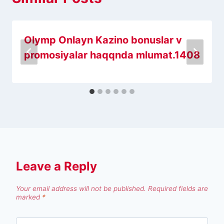
Olymp Onlayn Kazino bonuslar v
promosiyalar haqqnda mlumat.1408
Leave a Reply
Your email address will not be published.
Required fields are
marked
*