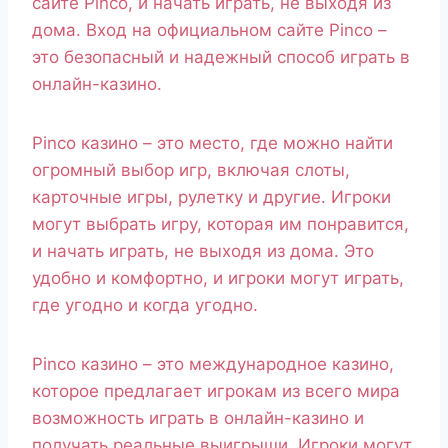
сайте Pinco, и начать играть, не выходя из
дома. Вход на официальном сайте Pinco –
это безопасный и надежный способ играть в
онлайн-казино.
Pinco казино – это место, где можно найти
огромный выбор игр, включая слоты,
карточные игры, рулетку и другие. Игроки
могут выбрать игру, которая им понравится,
и начать играть, не выходя из дома. Это
удобно и комфортно, и игроки могут играть,
где угодно и когда угодно.
Pinco казино – это международное казино,
которое предлагает игрокам из всего мира
возможность играть в онлайн-казино и
получать реальные выигрыши. Игроки могут