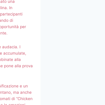
ato una
ina. In
partecipanti
cando di
pportunità per
nte.
e audacia. I
se accumulate,
bbinate alla
he pone alla prova
ificazione e un
mentano, ma anche
inomati di “Chicken
 e le emozioni