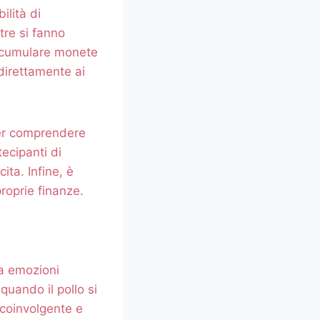
ilità di
tre si fanno
 accumulare monete
direttamente ai
 per comprendere
ecipanti di
ita. Infine, è
proprie finanze.
ta emozioni
quando il pollo si
 coinvolgente e