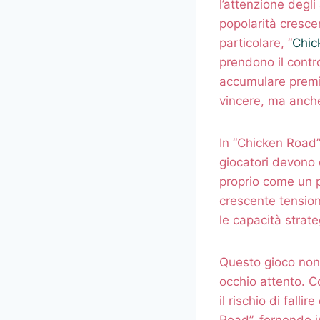
l’attenzione degli
popolarità crescen
particolare, “
Chic
prendono il contro
accumulare premi 
vincere, ma anche
In “Chicken Road”
giocatori devono
proprio come un p
crescente tension
le capacità strate
Questo gioco non 
occhio attento. C
il rischio di fall
Road”, fornendo in