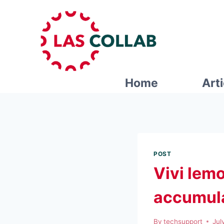
Home
Art
POST
Vivi lemo
accumula
By
techsupport
Jul