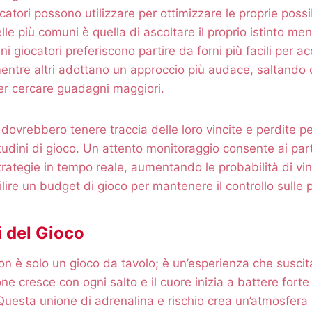
catori possono utilizzare per ottimizzare le proprie possib
e più comuni è quella di ascoltare il proprio istinto men
uni giocatori preferiscono partire da forni più facili per
entre altri adottano un approccio più audace, saltando 
i per cercare guadagni maggiori.
ri dovrebbero tenere traccia delle loro vincite e perdite
itudini di gioco. Un attento monitoraggio consente ai part
trategie in tempo reale, aumentando le probabilità di vinc
ilire un budget di gioco per mantenere il controllo sulle 
 del Gioco
n è solo un gioco da tavolo; è un’esperienza che susci
ne cresce con ogni salto e il cuore inizia a battere forte 
. Questa unione di adrenalina e rischio crea un’atmosfera