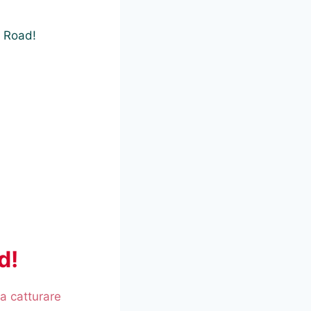
n Road!
d!
a catturare