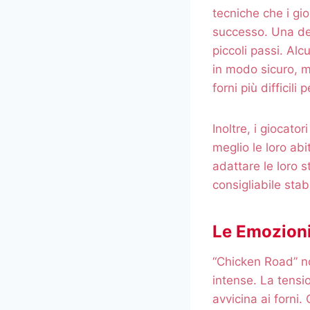
tecniche che i gio
successo. Una dell
piccoli passi. Alc
in modo sicuro, m
forni più difficil
Inoltre, i giocato
meglio le loro ab
adattare le loro s
consigliabile stab
Le Emozioni
“Chicken Road” no
intense. La tensio
avvicina ai forni