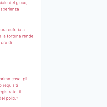
ciale del gioco,
 esperienza
pura euforia a
re la fortuna rende
 ore di
prima cosa, gli
 requisiti
gistrato, il
el pollo.»