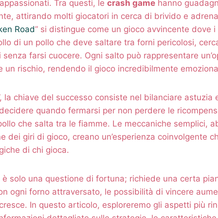
 appassionati. Tra questi, le
crash game
hanno guadagn
te, attirando molti giocatori in cerca di brivido e adrenal
ken Road
” si distingue come un gioco avvincente dove i 
llo di un pollo che deve saltare tra forni pericolosi, cer
senza farsi cuocere. Ogni salto può rappresentare un’o
 un rischio, rendendo il gioco incredibilmente emoziona
, la chiave del successo consiste nel bilanciare astuzia 
 decidere quando fermarsi per non perdere le ricompen
ollo che salta tra le fiamme. Le meccaniche semplici, a
e dei giri di gioco, creano un’esperienza coinvolgente c
giche di chi gioca.
è solo una questione di fortuna; richiede una certa pian
on ogni forno attraversato, le possibilità di vincere au
ire cresce. In questo articolo, esploreremo gli aspetti più r
formazioni dettagliate sulle strategie, le caratteristiche