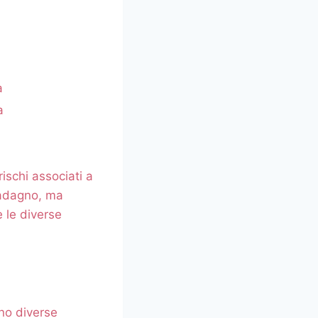
a
a
ischi associati a
guadagno, ma
e le diverse
no diverse