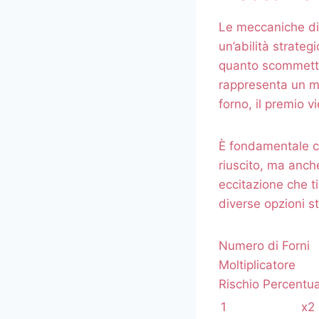
Le meccaniche di
un’abilità strateg
quanto scommetter
rappresenta un mo
forno, il premio vi
È fondamentale c
riuscito, ma anche
eccitazione che ti
diverse opzioni s
Numero di Forni
Moltiplicatore
Rischio Percentu
1
x2