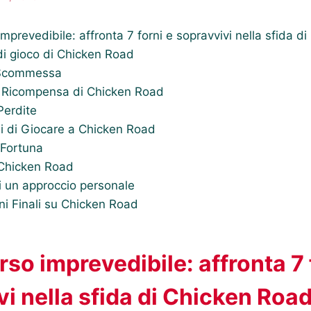
mprevedibile: affronta 7 forni e sopravvivi nella sfida d
i gioco di Chicken Road
 Scommessa
la Ricompensa di Chicken Road
Perdite
i di Giocare a Chicken Road
a Fortuna
Chicken Road
di un approccio personale
ni Finali su Chicken Road
so imprevedibile: affronta 7 
i nella sfida di Chicken Road