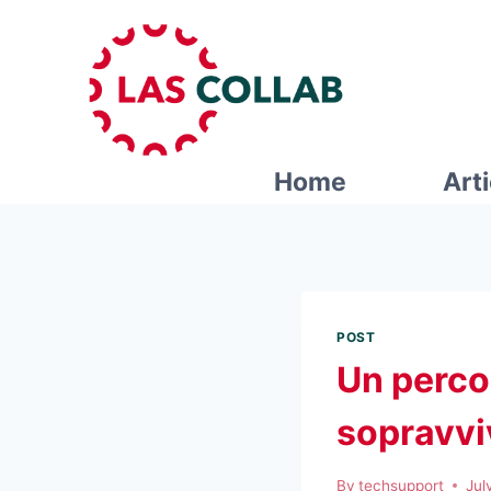
Home
Art
POST
Un percor
sopravviv
By
techsupport
Jul