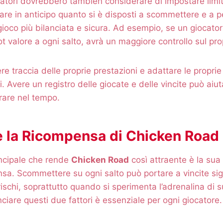
catori dovrebbero también considerare di impostare limiti
are in anticipo quanto si è disposti a scommettere e a p
gioco più bilanciata e sicura. Ad esempio, se un giocato
t valore a ogni salto, avrà un maggiore controllo sul pro
nere traccia delle proprie prestazioni e adattare le propri
uti. Avere un registro delle giocate e delle vincite può ai
rare nel tempo.
 e la Ricompensa di Chicken Road
ncipale che rende
Chicken Road
così attraente è la sua 
nsa. Scommettere su ogni salto può portare a vincite sign
schi, soprattutto quando si sperimenta l’adrenalina di su
ciare questi due fattori è essenziale per ogni giocatore.