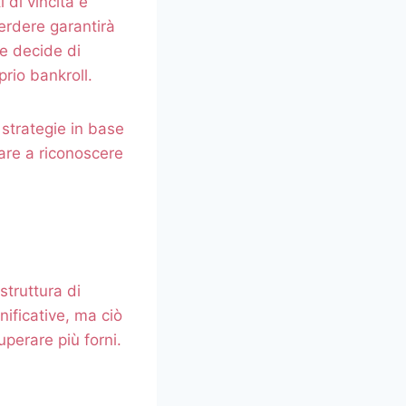
 di vincita e
erdere garantirà
re decide di
prio bankroll.
e strategie in base
utare a riconoscere
struttura di
ificative, ma ciò
perare più forni.