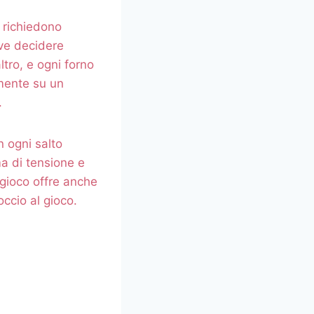
 richiedono
eve decidere
ltro, e ogni forno
amente su un
.
 ogni salto
ma di tensione e
 gioco offre anche
occio al gioco.