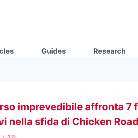
icles
Guides
Research
so imprevedibile affronta 7 f
i nella sfida di Chicken Road
y 7, 2025