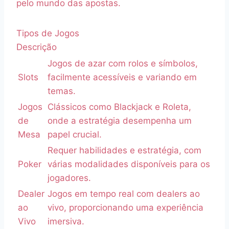
pelo mundo das apostas.
Tipos de Jogos
Descrição
Jogos de azar com rolos e símbolos,
Slots
facilmente acessíveis e variando em
temas.
Jogos
Clássicos como Blackjack e Roleta,
de
onde a estratégia desempenha um
Mesa
papel crucial.
Requer habilidades e estratégia, com
Poker
várias modalidades disponíveis para os
jogadores.
Dealer
Jogos em tempo real com dealers ao
ao
vivo, proporcionando uma experiência
Vivo
imersiva.