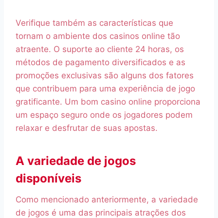
Verifique também as características que
tornam o ambiente dos casinos online tão
atraente. O suporte ao cliente 24 horas, os
métodos de pagamento diversificados e as
promoções exclusivas são alguns dos fatores
que contribuem para uma experiência de jogo
gratificante. Um bom casino online proporciona
um espaço seguro onde os jogadores podem
relaxar e desfrutar de suas apostas.
A variedade de jogos
disponíveis
Como mencionado anteriormente, a variedade
de jogos é uma das principais atrações dos