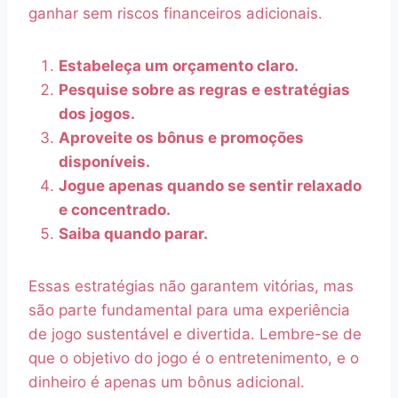
ganhar sem riscos financeiros adicionais.
Estabeleça um orçamento claro.
Pesquise sobre as regras e estratégias
dos jogos.
Aproveite os bônus e promoções
disponíveis.
Jogue apenas quando se sentir relaxado
e concentrado.
Saiba quando parar.
Essas estratégias não garantem vitórias, mas
são parte fundamental para uma experiência
de jogo sustentável e divertida. Lembre-se de
que o objetivo do jogo é o entretenimento, e o
dinheiro é apenas um bônus adicional.