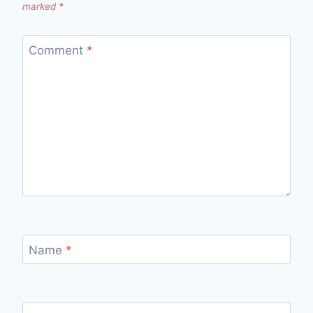
marked
*
Comment
*
Name
*