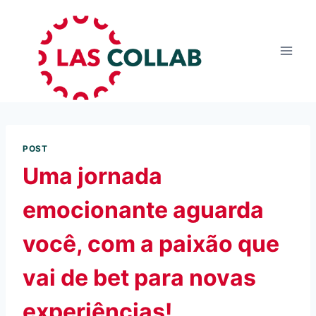
POST
Uma jornada
emocionante aguarda
você, com a paixão que
vai de bet para novas
experiências!