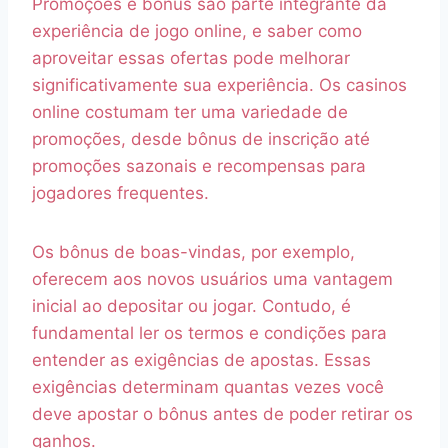
Promoções e bônus são parte integrante da
experiência de jogo online, e saber como
aproveitar essas ofertas pode melhorar
significativamente sua experiência. Os casinos
online costumam ter uma variedade de
promoções, desde bônus de inscrição até
promoções sazonais e recompensas para
jogadores frequentes.
Os bônus de boas-vindas, por exemplo,
oferecem aos novos usuários uma vantagem
inicial ao depositar ou jogar. Contudo, é
fundamental ler os termos e condições para
entender as exigências de apostas. Essas
exigências determinam quantas vezes você
deve apostar o bônus antes de poder retirar os
ganhos.