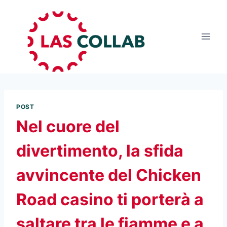
POST
Nel cuore del
divertimento, la sfida
avvincente del Chicken
Road casino ti porterà a
saltare tra le fiamme e a