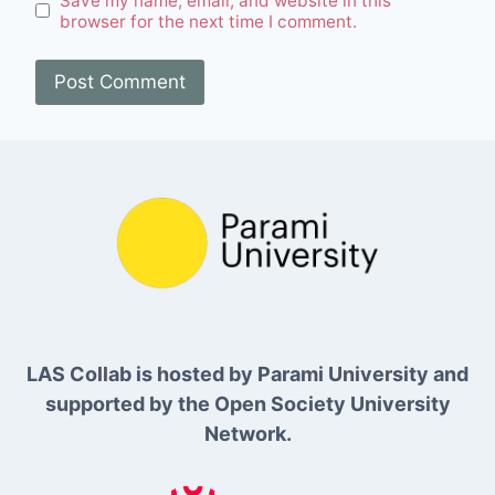
Save my name, email, and website in this
browser for the next time I comment.
LAS Collab is hosted by Parami University and
supported by the Open Society University
Network.