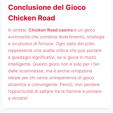
Conclusione del Gioco
Chicken Road
In sintesi,
Chicken Road casino
è un gioco
avvincente che combina divertimento, strategia
e un pizzico di fortuna. Ogni salto del pollo
rappresenta una scelta critica che può portare
a guadagni significativi, se si gioca in modo
intelligente. Questo gioco non è solo per i fan
delle scommesse, ma è anche un’opzione
ideale per chi cerca un’esperienza di gioco
dinamica e coinvolgente. Perciò, non perdere
l’opportunità di saltare tra le fiamme e provare
a vincere!