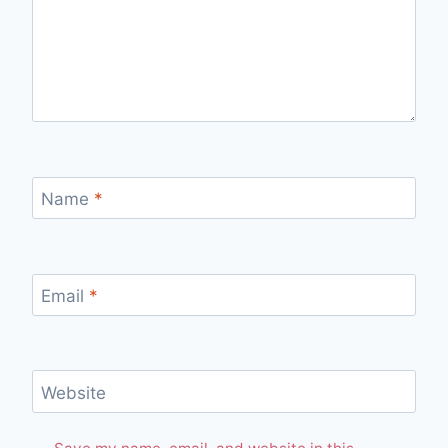
Name
*
Email
*
Website