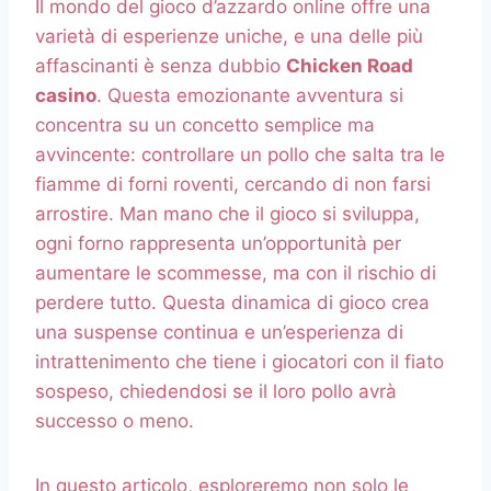
Il mondo del gioco d’azzardo online offre una
varietà di esperienze uniche, e una delle più
affascinanti è senza dubbio
Chicken Road
casino
. Questa emozionante avventura si
concentra su un concetto semplice ma
avvincente: controllare un pollo che salta tra le
fiamme di forni roventi, cercando di non farsi
arrostire. Man mano che il gioco si sviluppa,
ogni forno rappresenta un’opportunità per
aumentare le scommesse, ma con il rischio di
perdere tutto. Questa dinamica di gioco crea
una suspense continua e un’esperienza di
intrattenimento che tiene i giocatori con il fiato
sospeso, chiedendosi se il loro pollo avrà
successo o meno.
In questo articolo, esploreremo non solo le