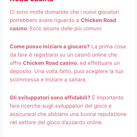
Ci sono molte domande che i nuovi giocatori
potrebbero avere riguardo a
Chicken Road
casino
. Ecco alcune delle più comuni:
Come posso iniziare a giocare?
La prima cosa
da fare è registrarsi su un casinò online che
offre
Chicken Road casino
, ed effettuare un
deposito. Una volta fatto, puoi scegliere la tua
scommessa e iniziare a saltare.
Gli sviluppatori sono affidabili?
È importante
fare ricerche sugli sviluppatori del gioco e
assicurarsi che abbiano una buona reputazione
nel settore del gioco d’azzardo online.