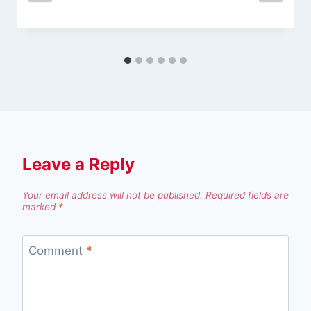
Leave a Reply
Your email address will not be published.
Required fields are
marked
*
Comment
*