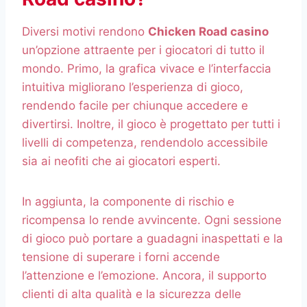
Diversi motivi rendono
Chicken Road casino
un’opzione attraente per i giocatori di tutto il
mondo. Primo, la grafica vivace e l’interfaccia
intuitiva migliorano l’esperienza di gioco,
rendendo facile per chiunque accedere e
divertirsi. Inoltre, il gioco è progettato per tutti i
livelli di competenza, rendendolo accessibile
sia ai neofiti che ai giocatori esperti.
In aggiunta, la componente di rischio e
ricompensa lo rende avvincente. Ogni sessione
di gioco può portare a guadagni inaspettati e la
tensione di superare i forni accende
l’attenzione e l’emozione. Ancora, il supporto
clienti di alta qualità e la sicurezza delle