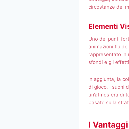
circostanze del 
Elementi Vis
Uno dei punti fort
animazioni fluide
rappresentato in 
sfondi e gli effet
In aggiunta, la co
di gioco. I suoni 
un’atmosfera di 
basato sulla stra
I Vantaggi