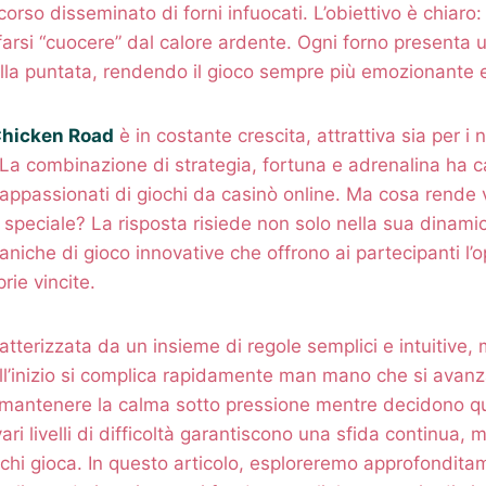
orso disseminato di forni infuocati. L’obiettivo è chiaro:
arsi “cuocere” dal calore ardente. Ogni forno presenta 
la puntata, rendendo il gioco sempre più emozionante e
hicken Road
è in costante crescita, attrattiva sia per i n
. La combinazione di strategia, fortuna e adrenalina ha c
i appassionati di giochi da casinò online. Ma cosa rend
 speciale? La risposta risiede non solo nella sua dinam
niche di gioco innovative che offrono ai partecipanti l’o
rie vincite.
atterizzata da un insieme di regole semplici e intuitive,
ll’inizio si complica rapidamente man mano che si avanza
 mantenere la calma sotto pressione mentre decidono 
i vari livelli di difficoltà garantiscono una sfida continua
 chi gioca. In questo articolo, esploreremo approfondita