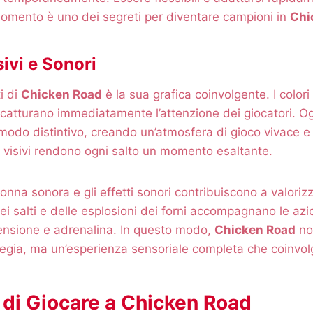
momento è uno dei segreti per diventare campioni in
Chi
ivi e Sonori
i di
Chicken Road
è la sua grafica coinvolgente. I colori 
 catturano immediatamente l’attenzione dei giocatori. Og
modo distintivo, creando un’atmosfera di gioco vivace e 
ti visivi rendono ogni salto un momento esaltante.
lonna sonora e gli effetti sonori contribuiscono a valoriz
dei salti e delle esplosioni dei forni accompagnano le az
tensione e adrenalina. In questo modo,
Chicken Road
no
tegia, ma un’esperienza sensoriale completa che coinvolg
 di Giocare a Chicken Road