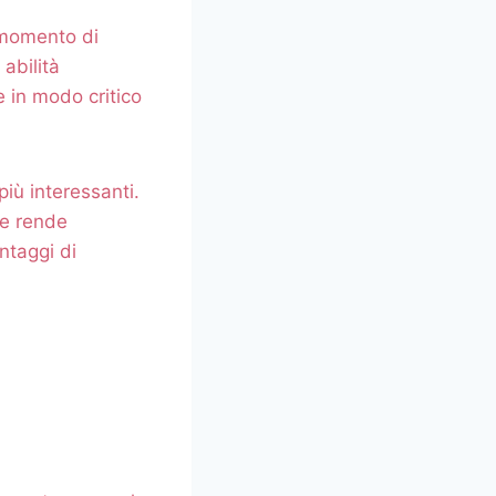
 momento di
abilità
e in modo critico
più interessanti.
he rende
ntaggi di