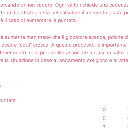
o cercando di non cadere. Ogni salto richiede una cadenz
tuna. La strategia sta nel calcolare il momento giusto pe
 il caso di aumentare la puntata.
ficoltà aumenta man mano che il giocatore avanza, poiché 
 di essere “cotti” cresce. A questo proposito, è importante 
tener conto delle probabilità associate a ciascun salto. I
re la situazione in base all’andamento del gioco e all’at
à
 Puntata
3
5
7