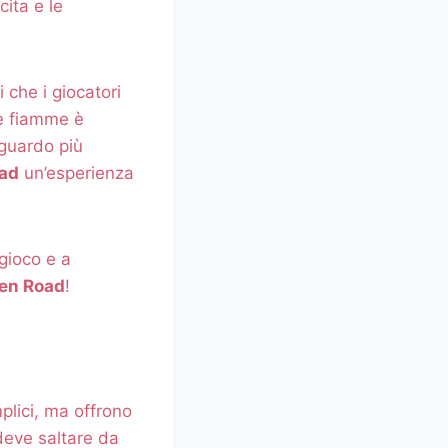
cita e le
 che i giocatori
le fiamme è
sguardo più
ad
un’esperienza
gioco e a
en Road
!
lici, ma offrono
 deve saltare da