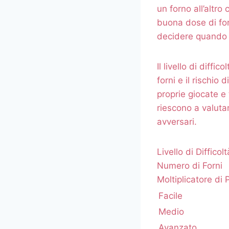
un forno all’altr
buona dose di for
decidere quando è
Il livello di dif
forni e il rischio
proprie giocate e 
riescono a valuta
avversari.
Livello di Difficolt
Numero di Forni
Moltiplicatore di
Facile
Medio
Avanzato