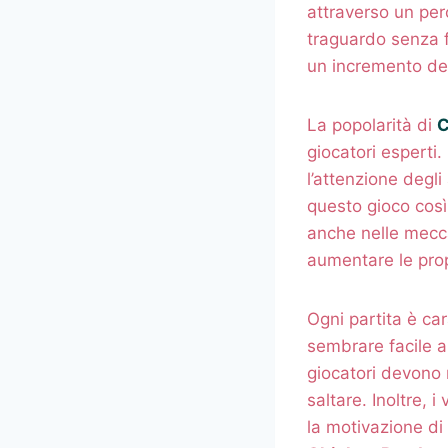
attraverso un perc
traguardo senza f
un incremento del
La popolarità di
C
giocatori esperti
l’attenzione degl
questo gioco così
anche nelle mecca
aumentare le prop
Ogni partita è car
sembrare facile a
giocatori devono
saltare. Inoltre, 
la motivazione di