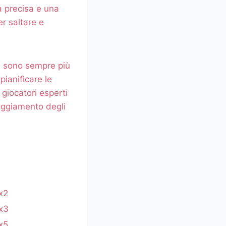
a precisa e una
r saltare e
ci sono sempre più
pianificare le
 giocatori esperti
teggiamento degli
x2
x3
x5