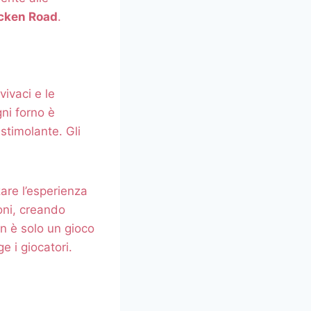
cken Road
.
vivaci e le
ni forno è
stimolante. Gli
zare l’esperienza
ioni, creando
n è solo un gioco
e i giocatori.