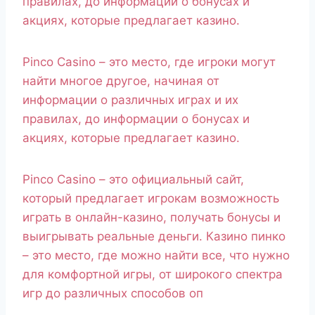
правилах, до информации о бонусах и
акциях, которые предлагает казино.
Pinco Casino – это место, где игроки могут
найти многое другое, начиная от
информации о различных играх и их
правилах, до информации о бонусах и
акциях, которые предлагает казино.
Pinco Casino – это официальный сайт,
который предлагает игрокам возможность
играть в онлайн-казино, получать бонусы и
выигрывать реальные деньги. Казино пинко
– это место, где можно найти все, что нужно
для комфортной игры, от широкого спектра
игр до различных способов оп