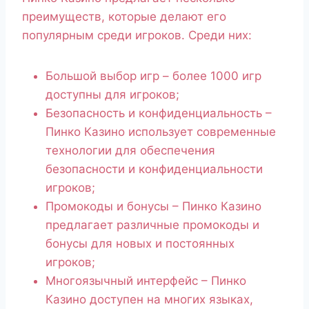
преимуществ, которые делают его
популярным среди игроков. Среди них:
Большой выбор игр – более 1000 игр
доступны для игроков;
Безопасность и конфиденциальность –
Пинко Казино использует современные
технологии для обеспечения
безопасности и конфиденциальности
игроков;
Промокоды и бонусы – Пинко Казино
предлагает различные промокоды и
бонусы для новых и постоянных
игроков;
Многоязычный интерфейс – Пинко
Казино доступен на многих языках,