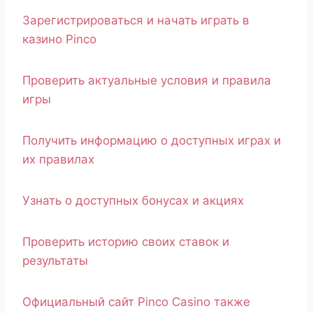
Зарегистрироваться и начать играть в
казино Pinco
Проверить актуальные условия и правила
игры
Получить информацию о доступных играх и
их правилах
Узнать о доступных бонусах и акциях
Проверить историю своих ставок и
результаты
Официальный сайт Pinco Casino также