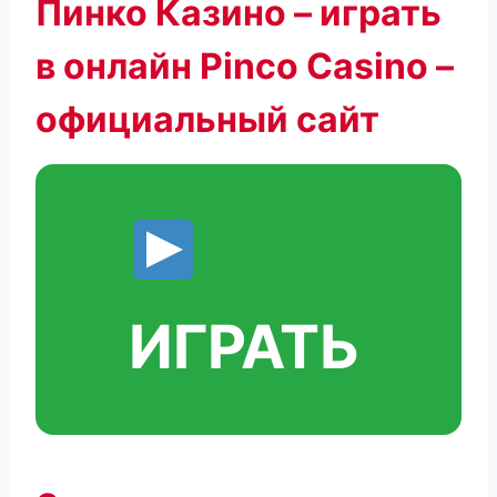
Пинко Казино – играть
в онлайн Pinco Casino –
официальный сайт
ИГРАТЬ