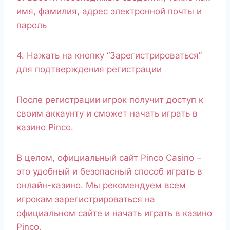
имя, фамилия, адрес электронной почты и
пароль
4. Нажать на кнопку “Зарегистрироваться”
для подтверждения регистрации
После регистрации игрок получит доступ к
своим аккаунту и сможет начать играть в
казино Pinco.
В целом, официальный сайт Pinco Casino –
это удобный и безопасный способ играть в
онлайн-казино. Мы рекомендуем всем
игрокам зарегистрироваться на
официальном сайте и начать играть в казино
Pinco.