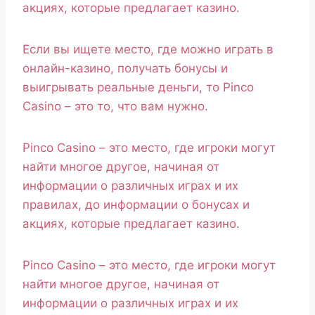
акциях, которые предлагает казино.
Если вы ищете место, где можно играть в
онлайн-казино, получать бонусы и
выигрывать реальные деньги, то Pinco
Casino – это то, что вам нужно.
Pinco Casino – это место, где игроки могут
найти многое другое, начиная от
информации о различных играх и их
правилах, до информации о бонусах и
акциях, которые предлагает казино.
Pinco Casino – это место, где игроки могут
найти многое другое, начиная от
информации о различных играх и их