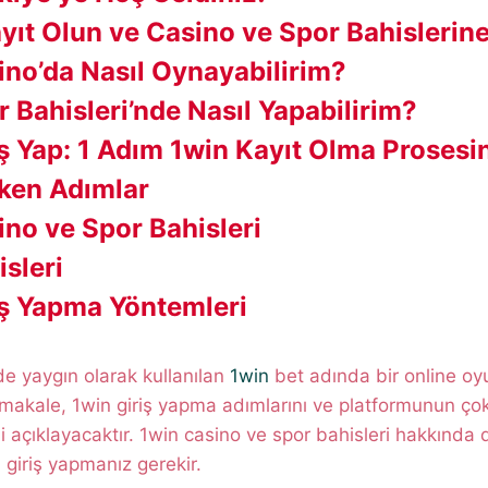
yıt Olun ve Casino ve Spor Bahislerin
ino’da Nasıl Oynayabilirim?
 Bahisleri’nde Nasıl Yapabilirim?
iş Yap: 1 Adım 1win Kayıt Olma Proses
eken Adımlar
ino ve Spor Bahisleri
sleri
iş Yapma Yöntemleri
de yaygın olarak kullanılan
1win
bet adında bir online oy
makale, 1win giriş yapma adımlarını ve platformunun çok 
i açıklayacaktır. 1win casino ve spor bahisleri hakkında d
 giriş yapmanız gerekir.