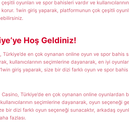
eşitli oyunları ve spor bahisleri vardır ve kullanıcılarının
 korur. 1win giriş yaparak, platformunun çok çeşitli oyunl
bilirsiniz.
ye’ye Hoş Geldiniz!
, Türkiye’de en çok oynanan online oyun ve spor bahis sit
k, kullanıcılarının seçimlerine dayanarak, en iyi oyunlar
 1win giriş yaparak, size bir dizi farklı oyun ve spor bahi
 Casino, Türkiye’de en çok oynanan online oyunlardan biri
 kullanıcılarının seçimlerine dayanarak, oyun seçeneği g
e bir dizi farklı oyun seçeneği sunacaktır, arkadaş oyunla
aha fazlası.