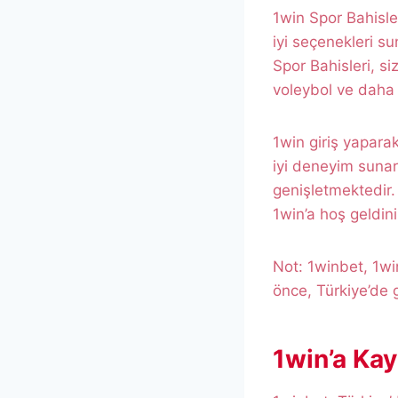
1win Spor Bahisler
iyi seçenekleri su
Spor Bahisleri, si
voleybol ve daha 
1win giriş yaparak
iyi deneyim sunar
genişletmektedir.
1win’a hoş geldin
Not: 1winbet, 1win
önce, Türkiye’de g
1win’a Kay