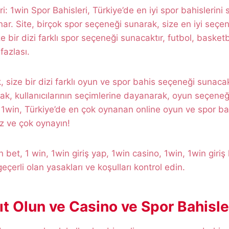
i: 1win Spor Bahisleri, Türkiye’de en iyi spor bahislerini
nar. Site, birçok spor seçeneği sunarak, size en iyi seçen
ze bir dizi farklı spor seçeneği sunacaktır, futbol, basket
fazlası.
, size bir dizi farklı oyun ve spor bahis seçeneği sunacakt
ak, kullanıcılarının seçimlerine dayanarak, oyun seçeneğ
 1win, Türkiye’de en çok oynanan online oyun ve spor bahi
iz ve çok oynayın!
 bet, 1 win, 1win giriş yap, 1win casino, 1win, 1win giri
eçerli olan yasakları ve koşulları kontrol edin.
ıt Olun ve Casino ve Spor Bahisle