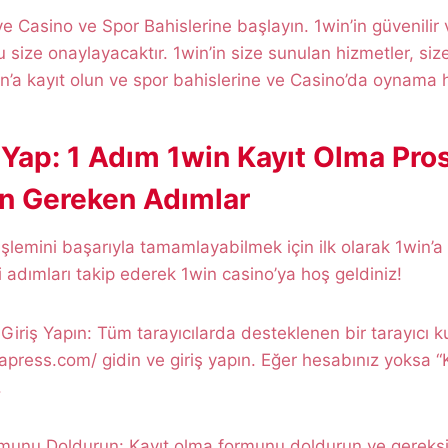
ve Casino ve Spor Bahislerine başlayın. 1win’in güvenilir 
 size onaylayacaktır. 1win’in size sunulan hizmetler, siz
in’a kayıt olun ve spor bahislerine ve Casino’da oynama h
 Yap: 1 Adım 1win Kayıt Olma Pro
in Gereken Adımlar
işlemini başarıyla tamamlayabilmek için ilk olarak 1win’a
i adımları takip ederek 1win casino’ya hoş geldiniz!
Giriş Yapın: Tüm tarayıcılarda desteklenen bir tarayıcı k
press.com/ gidin ve giriş yapın. Eğer hesabınız yoksa “K
.
munu Doldurun: Kayıt olma formunu doldurun ve gereksiz