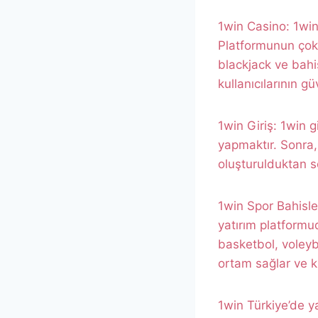
1win Casino: 1win
Platformunun çok ç
blackjack ve bahis
kullanıcılarının gü
1win Giriş: 1win gi
yapmaktır. Sonra,
oluşturulduktan so
1win Spor Bahisler
yatırım platformud
basketbol, voleybo
ortam sağlar ve ku
1win Türkiye’de ya