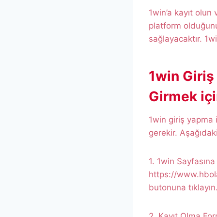
1win’a kayıt olun 
platform olduğunu
sağlayacaktır. 1w
1win Giriş
Girmek iç
1win giriş yapma 
gerekir. Aşağıdak
1. 1win Sayfasına 
https://www.hbola
butonuna tıklayın
2. Kayıt Olma For