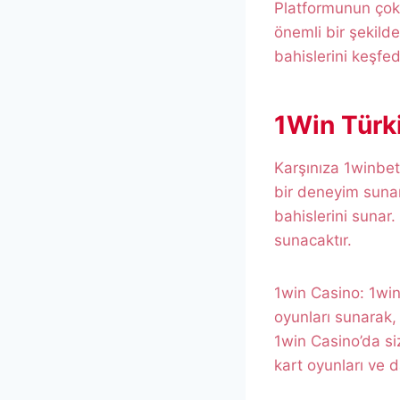
Platformunun çok ç
önemli bir şekilde
bahislerini keşfede
1Win Türki
Karşınıza 1winbet
bir deneyim sunara
bahislerini sunar.
sunacaktır.
1win Casino: 1win
oyunları sunarak,
1win Casino’da siz
kart oyunları ve d