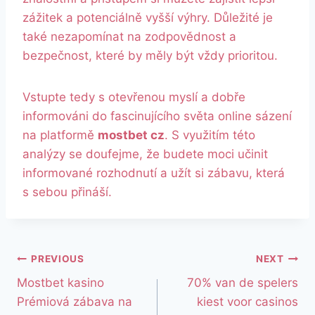
zážitek a potenciálně vyšší výhry. Důležité je
také nezapomínat na zodpovědnost a
bezpečnost, které by měly být vždy prioritou.
Vstupte tedy s otevřenou myslí a dobře
informováni do fascinujícího světa online sázení
na platformě
mostbet cz
. S využitím této
analýzy se doufejme, že budete moci učinit
informované rozhodnutí a užít si zábavu, která
s sebou přináší.
PREVIOUS
NEXT
Mostbet kasino
70% van de spelers
Prémiová zábava na
kiest voor casinos