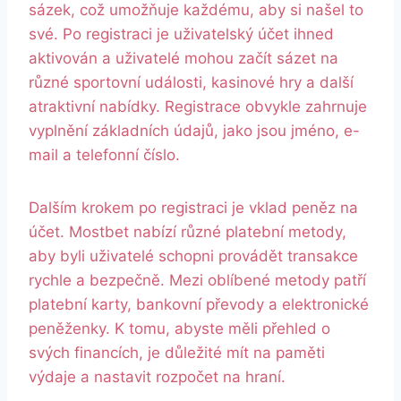
sázek, což umožňuje každému, aby si našel to
své. Po registraci je uživatelský účet ihned
aktivován a uživatelé mohou začít sázet na
různé sportovní události, kasinové hry a další
atraktivní nabídky. Registrace obvykle zahrnuje
vyplnění základních údajů, jako jsou jméno, e-
mail a telefonní číslo.
Dalším krokem po registraci je vklad peněz na
účet. Mostbet nabízí různé platební metody,
aby byli uživatelé schopni provádět transakce
rychle a bezpečně. Mezi oblíbené metody patří
platební karty, bankovní převody a elektronické
peněženky. K tomu, abyste měli přehled o
svých financích, je důležité mít na paměti
výdaje a nastavit rozpočet na hraní.