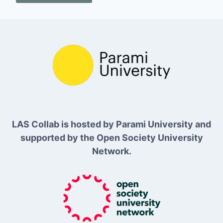
LAS Collab is hosted by Parami University and
supported by the Open Society University
Network.