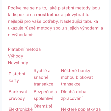
Podívejme se na to, jaké platební metody jsou
k dispozici na
mostbet cz
a jak vybrat tu
nejlepší pro vaše potřeby. Následující tabulka
ukazuje různé metody spolu s jejich výhodami a
nevýhodami:
Platební metoda
Výhody
Nevýhody
Rychlé a
Některé banky
Platební
snadné
mohou blokovat
karty
transakce
transakce
Bankovní
Bezpečné a
Dlouhá doba
převody
spolehlivé
zpracování
Okamžité
Elektronické
Některé poplatky za