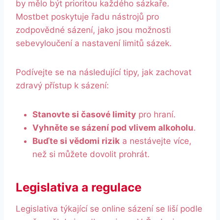
by mělo být prioritou každého sázkaře.
Mostbet poskytuje řadu nástrojů pro
zodpovědné sázení, jako jsou možnosti
sebevyloučení a nastavení limitů sázek.
Podívejte se na následující tipy, jak zachovat
zdravý přístup k sázení:
Stanovte si časové limity
pro hraní.
Vyhněte se sázení pod vlivem alkoholu
.
Buďte si vědomi rizik
a nestávejte více,
než si můžete dovolit prohrát.
Legislativa a regulace
Legislativa týkající se online sázení se liší podle