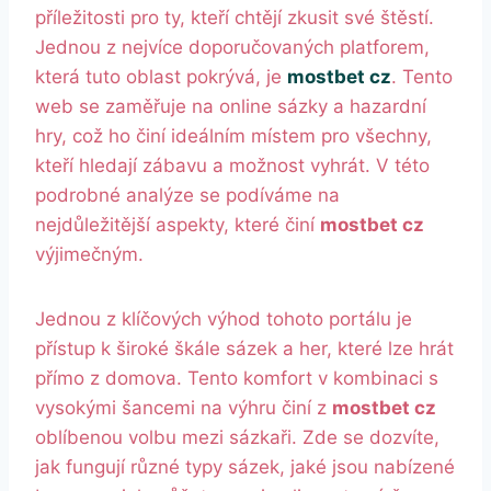
příležitosti pro ty, kteří chtějí zkusit své štěstí.
Jednou z nejvíce doporučovaných platforem,
která tuto oblast pokrývá, je
mostbet cz
. Tento
web se zaměřuje na online sázky a hazardní
hry, což ho činí ideálním místem pro všechny,
kteří hledají zábavu a možnost vyhrát. V této
podrobné analýze se podíváme na
nejdůležitější aspekty, které činí
mostbet cz
výjimečným.
Jednou z klíčových výhod tohoto portálu je
přístup k široké škále sázek a her, které lze hrát
přímo z domova. Tento komfort v kombinaci s
vysokými šancemi na výhru činí z
mostbet cz
oblíbenou volbu mezi sázkaři. Zde se dozvíte,
jak fungují různé typy sázek, jaké jsou nabízené