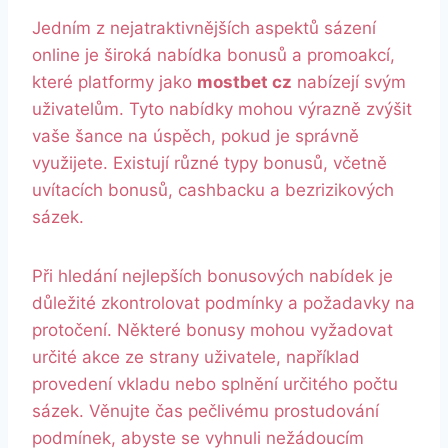
Jedním z nejatraktivnějších aspektů sázení
online je široká nabídka bonusů a promoakcí,
které platformy jako
mostbet cz
nabízejí svým
uživatelům. Tyto nabídky mohou výrazně zvýšit
vaše šance na úspěch, pokud je správně
využijete. Existují různé typy bonusů, včetně
uvítacích bonusů, cashbacku a bezrizikových
sázek.
Při hledání nejlepších bonusových nabídek je
důležité zkontrolovat podmínky a požadavky na
protočení. Některé bonusy mohou vyžadovat
určité akce ze strany uživatele, například
provedení vkladu nebo splnění určitého počtu
sázek. Věnujte čas pečlivému prostudování
podmínek, abyste se vyhnuli nežádoucím