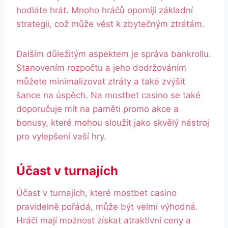
hodláte hrát. Mnoho hráčů opomíjí základní
strategii, což může vést k zbytečným ztrátám.
Dalším důležitým aspektem je správa bankrollu.
Stanovením rozpočtu a jeho dodržováním
můžete minimalizovat ztráty a také zvýšit
šance na úspěch. Na mostbet casino se také
doporučuje mít na paměti promo akce a
bonusy, které mohou sloužit jako skvělý nástroj
pro vylepšení vaší hry.
Účast v turnajích
Účast v turnajích, které mostbet casino
pravidelně pořádá, může být velmi výhodná.
Hráči mají možnost získat atraktivní ceny a