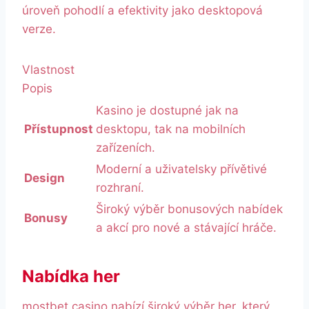
úroveň pohodlí a efektivity jako desktopová
verze.
Vlastnost
Popis
Kasino je dostupné jak na
Přístupnost
desktopu, tak na mobilních
zařízeních.
Moderní a uživatelsky přívětivé
Design
rozhraní.
Široký výběr bonusových nabídek
Bonusy
a akcí pro nové a stávající hráče.
Nabídka her
mostbet casino nabízí široký výběr her, který