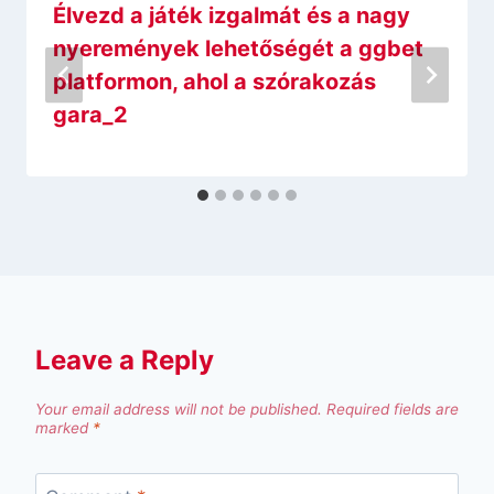
Élvezd a játék izgalmát és a nagy
nyeremények lehetőségét a ggbet
platformon, ahol a szórakozás
gara_2
Leave a Reply
Your email address will not be published.
Required fields are
marked
*