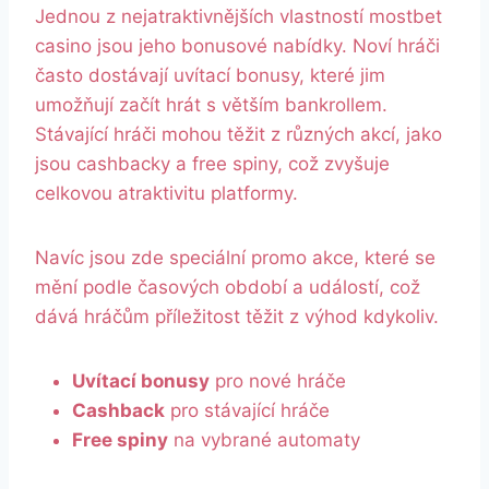
Jednou z nejatraktivnějších vlastností mostbet
casino jsou jeho bonusové nabídky. Noví hráči
často dostávají uvítací bonusy, které jim
umožňují začít hrát s větším bankrollem.
Stávající hráči mohou těžit z různých akcí, jako
jsou cashbacky a free spiny, což zvyšuje
celkovou atraktivitu platformy.
Navíc jsou zde speciální promo akce, které se
mění podle časových období a událostí, což
dává hráčům příležitost těžit z výhod kdykoliv.
Uvítací bonusy
pro nové hráče
Cashback
pro stávající hráče
Free spiny
na vybrané automaty