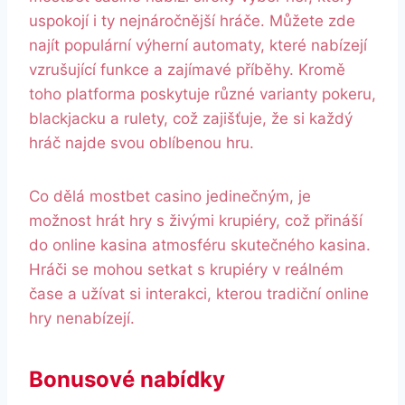
uspokojí i ty nejnáročnější hráče. Můžete zde
najít populární výherní automaty, které nabízejí
vzrušující funkce a zajímavé příběhy. Kromě
toho platforma poskytuje různé varianty pokeru,
blackjacku a rulety, což zajišťuje, že si každý
hráč najde svou oblíbenou hru.
Co dělá mostbet casino jedinečným, je
možnost hrát hry s živými krupiéry, což přináší
do online kasina atmosféru skutečného kasina.
Hráči se mohou setkat s krupiéry v reálném
čase a užívat si interakci, kterou tradiční online
hry nenabízejí.
Bonusové nabídky