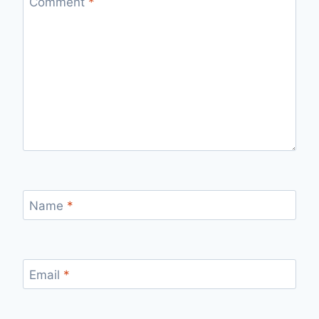
Comment
*
Name
*
Email
*