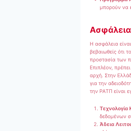
μπορούν να 
Ασφάλεια 
Η ασφάλεια είναι
βεβαιωθείς ότι 
προστασία των π
Επιπλέον, πρέπει
αρχή. Στην Ελλά
για την αδειοδότ
την ΡΑΤΠ είναι ε
Τεχνολογία
δεδομένων σ
Άδεια Λειτο