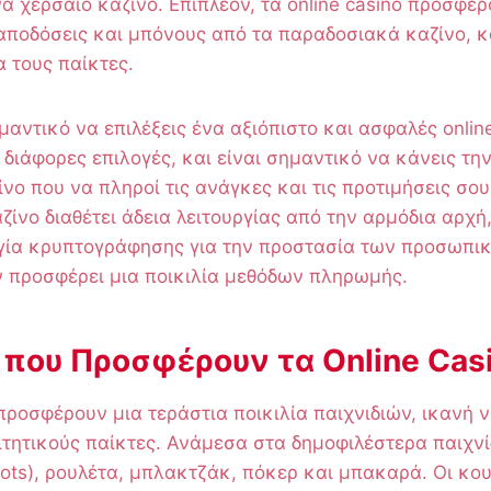
α χερσαίο καζίνο. Επιπλέον, τα online casino προσφέ
αποδόσεις και μπόνους από τα παραδοσιακά καζίνο, 
α τους παίκτες.
μαντικό να επιλέξεις ένα αξιόπιστο και ασφαλές onlin
 διάφορες επιλογές, και είναι σημαντικό να κάνεις τη
ίνο που να πληροί τις ανάγκες και τις προτιμήσεις σου
αζίνο διαθέτει άδεια λειτουργίας από την αρμόδια αρχή
γία κρυπτογράφησης για την προστασία των προσωπι
αν προσφέρει μια ποικιλία μεθόδων πληρωμής.
 που Προσφέρουν τα Online Cas
 προσφέρουν μια τεράστια ποικιλία παιχνιδιών, ικανή 
ιτητικούς παίκτες. Ανάμεσα στα δημοφιλέστερα παιχνί
ots), ρουλέτα, μπλακτζάκ, πόκερ και μπακαρά. Οι κο