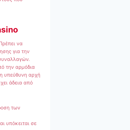
sino
 Πρέπει να
ησης για την
 συναλλαγών.
από την αρμόδια
 η υπεύθυνη αρχή
έχει άδεια από
δοση των
αι υπόκειται σε