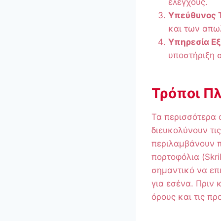
ελέγχους.
Υπεύθυνος Τ
και των απω
Υπηρεσία Ε
υποστήριξη 
Τρόποι Πλ
Τα περισσότερα 
διευκολύνουν τις
περιλαμβάνουν π
πορτοφόλια (Skri
σημαντικό να επ
για εσένα. Πριν 
όρους και τις πρ