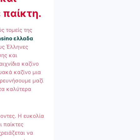
 παίκτη.
ς τομείς της
asino ελλαδα
ους Έλληνες
σης και
ιχνίδια καζίνο
τυακά καζίνο μια
ερευνήσουμε μαζί
τα καλύτερα
γοντες. Η ευκολία
ι παίκτες
χρειάζεται να