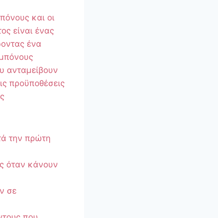
πόνους και οι
ος είναι ένας
ροντας ένα
 μπόνους
υ ανταμείβουν
τις προϋποθέσεις
ις
τά την πρώτη
ς όταν κάνουν
ν σε
ντους που