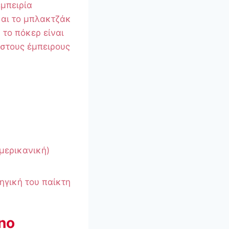
εμπειρία
και το μπλακτζάκ
 το πόκερ είναι
 στους έμπειρους
μερικανική)
ηγική του παίκτη
no