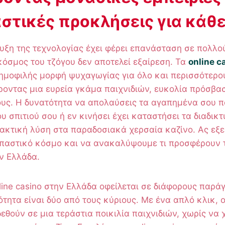
τικές προκλήσεις για κάθε
υξη της τεχνολογίας έχει φέρει επανάσταση σε πολλού
κόσμος του τζόγου δεν αποτελεί εξαίρεση. Τα
online c
 δημοφιλής μορφή ψυχαγωγίας για όλο και περισσότερ
ροντας μια ευρεία γκάμα παιχνιδιών, ευκολία πρόσβα
υς. Η δυνατότητα να απολαύσεις τα αγαπημένα σου πα
υ σπιτιού σου ή εν κινήσει έχει καταστήσει τα διαδικ
ακτική λύση στα παραδοσιακά χερσαία καζίνο. Ας εξ
παστικό κόσμο και να ανακαλύψουμε τι προσφέρουν 
ην Ελλάδα.
ine casino στην Ελλάδα οφείλεται σε διάφορους παρά
τητα είναι δύο από τους κύριους. Με ένα απλό κλικ, ο
θούν σε μια τεράστια ποικιλία παιχνιδιών, χωρίς να 