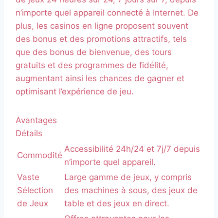
n’importe quel appareil connecté à Internet. De
plus, les casinos en ligne proposent souvent
des bonus et des promotions attractifs, tels
que des bonus de bienvenue, des tours
gratuits et des programmes de fidélité,
augmentant ainsi les chances de gagner et
optimisant l’expérience de jeu.
Avantages
Détails
Accessibilité 24h/24 et 7j/7 depuis
Commodité
n’importe quel appareil.
Vaste
Large gamme de jeux, y compris
Sélection
des machines à sous, des jeux de
de Jeux
table et des jeux en direct.