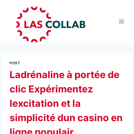
POST
Ladrénaline à portée de
clic Expérimentez
lexcitation et la
simplicité dun casino en
ligne populair