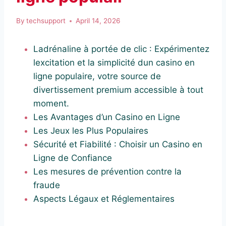
By
techsupport
April 14, 2026
Ladrénaline à portée de clic : Expérimentez
lexcitation et la simplicité dun casino en
ligne populaire, votre source de
divertissement premium accessible à tout
moment.
Les Avantages d’un Casino en Ligne
Les Jeux les Plus Populaires
Sécurité et Fiabilité : Choisir un Casino en
Ligne de Confiance
Les mesures de prévention contre la
fraude
Aspects Légaux et Réglementaires