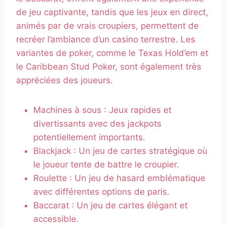
de jeu captivante, tandis que les jeux en direct,
animés par de vrais croupiers, permettent de
recréer l’ambiance d’un casino terrestre. Les
variantes de poker, comme le Texas Hold’em et
le Caribbean Stud Poker, sont également très
appréciées des joueurs.
Machines à sous : Jeux rapides et
divertissants avec des jackpots
potentiellement importants.
Blackjack : Un jeu de cartes stratégique où
le joueur tente de battre le croupier.
Roulette : Un jeu de hasard emblématique
avec différentes options de paris.
Baccarat : Un jeu de cartes élégant et
accessible.