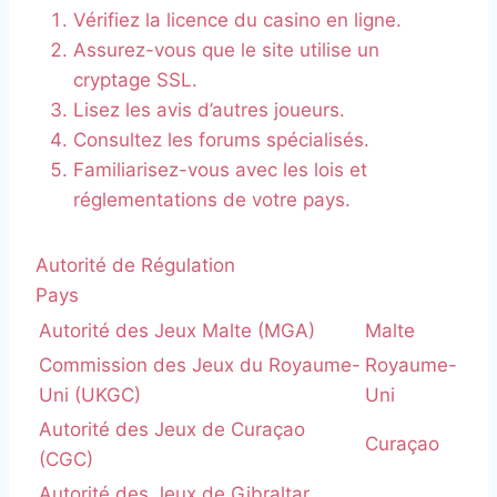
Vérifiez la licence du casino en ligne.
Assurez-vous que le site utilise un
cryptage SSL.
Lisez les avis d’autres joueurs.
Consultez les forums spécialisés.
Familiarisez-vous avec les lois et
réglementations de votre pays.
Autorité de Régulation
Pays
Autorité des Jeux Malte (MGA)
Malte
Commission des Jeux du Royaume-
Royaume-
Uni (UKGC)
Uni
Autorité des Jeux de Curaçao
Curaçao
(CGC)
Autorité des Jeux de Gibraltar